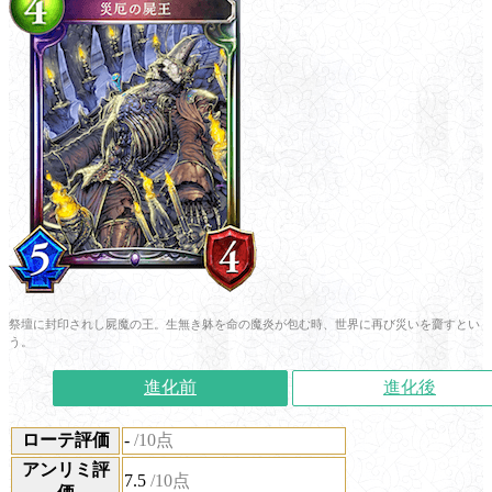
祭壇に封印されし屍魔の王。生無き躰を命の魔炎が包む時、世界に再び災いを齎すとい
う。
進化前
進化後
ローテ評価
-
/10点
アンリミ評
7.5
/10点