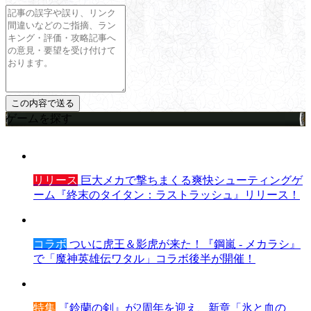
ゲームを探す
リリース
巨大メカで撃ちまくる爽快シューティングゲ
ーム『終末のタイタン：ラストラッシュ』リリース！
コラボ
ついに虎王＆影虎が来た！『鋼嵐 - メカラシ』
で「魔神英雄伝ワタル」コラボ後半が開催！
特集
『鈴蘭の剣』が2周年を迎え、新章「氷と血の