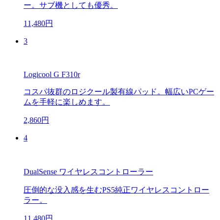
ー。サブ機としても優秀。
11,480円
3
Logicool G F310r
コスパ抜群のロジクール製有線パッド。幅広いPCゲー
ムを手軽に楽しめます。
2,860円
4
DualSense ワイヤレスコントローラー
圧倒的な没入感を生むPS5純正ワイヤレスコントロー
ラー。
11,480円