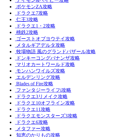
デイモン&ベイビー攻略
ポケモンZA攻略
ドラクエ7攻略
仁王3攻略
ドラクエ1・2攻略
桃鉄2攻略
ゴーストオブヨウテイ攻略
メタルギアデルタ攻略
牧場物語 風のグランドバザール攻略
ドンキーコングバナンザ攻略
マリオカートワールド攻略
モンハンワイルズ攻略
エルデンリング攻略
Blades of Fire攻略
ファンタジーライフi攻略
ドラクエ3リメイク攻略
ドラクエ10オフライン攻略
ドラクエ11攻略
ドラクエモンスターズ3攻略
ドラクエ6攻略
メタファー攻略
知恵のかりもの攻略