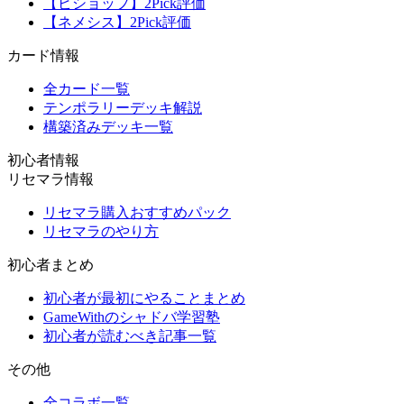
【ビショップ】2Pick評価
【ネメシス】2Pick評価
カード情報
全カード一覧
テンポラリーデッキ解説
構築済みデッキ一覧
初心者情報
リセマラ情報
リセマラ購入おすすめパック
リセマラのやり方
初心者まとめ
初心者が最初にやることまとめ
GameWithのシャドバ学習塾
初心者が読むべき記事一覧
その他
全コラボ一覧