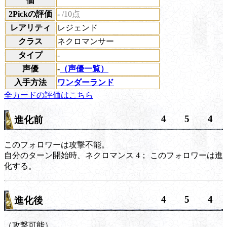
価
2Pickの評価
-
/10点
レアリティ
レジェンド
クラス
ネクロマンサー
タイプ
-
声優
-
（声優一覧）
入手方法
ワンダーランド
全カードの評価はこちら
4
5
4
進化前
このフォロワーは攻撃不能。
自分のターン開始時、
ネクロマンス 4；
このフォロワーは進
化する。
4
5
4
進化後
（攻撃可能）