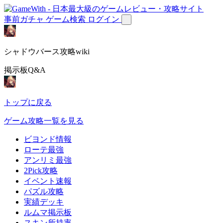
事前ガチャ
ゲーム検索
ログイン
シャドウバース攻略wiki
掲示板Q&A
トップに戻る
ゲーム攻略一覧を見る
ビヨンド情報
ローテ最強
アンリミ最強
2Pick攻略
イベント速報
パズル攻略
実績デッキ
ルムマ掲示板
スキン所持率