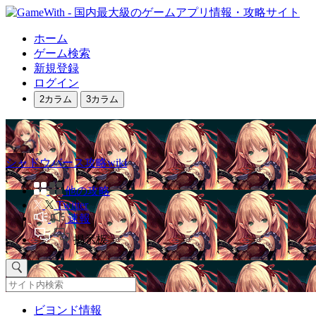
ホーム
ゲーム検索
新規登録
ログイン
2カラム
3カラム
シャドウバース攻略wiki
他の攻略
Twitter
速報
掲示板
ビヨンド情報