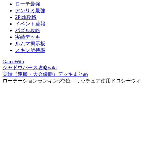
ローテ最強
アンリミ最強
2Pick攻略
イベント速報
パズル攻略
実績デッキ
ルムマ掲示板
スキン所持率
GameWith
シャドウバース攻略wiki
実績（連勝・大会優勝）デッキまとめ
ローテーションランキング3位！リッチュア使用ドロシーウ