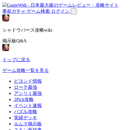
事前ガチャ
ゲーム検索
ログイン
シャドウバース攻略wiki
掲示板Q&A
トップに戻る
ゲーム攻略一覧を見る
ビヨンド情報
ローテ最強
アンリミ最強
2Pick攻略
イベント速報
パズル攻略
実績デッキ
ルムマ掲示板
スキン所持率