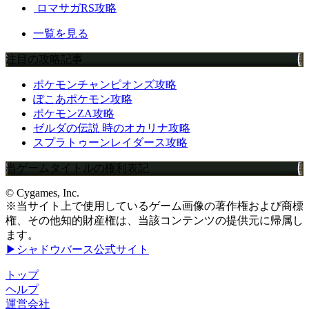
ロマサガRS攻略
一覧を見る
注目の攻略記事
ポケモンチャンピオンズ攻略
ぽこあポケモン攻略
ポケモンZA攻略
ゼルダの伝説 時のオカリナ攻略
スプラトゥーンレイダース攻略
当ゲームタイトルの権利表記
© Cygames, Inc.
※当サイト上で使用しているゲーム画像の著作権および商標
権、その他知的財産権は、当該コンテンツの提供元に帰属し
ます。
▶シャドウバース公式サイト
トップ
ヘルプ
運営会社