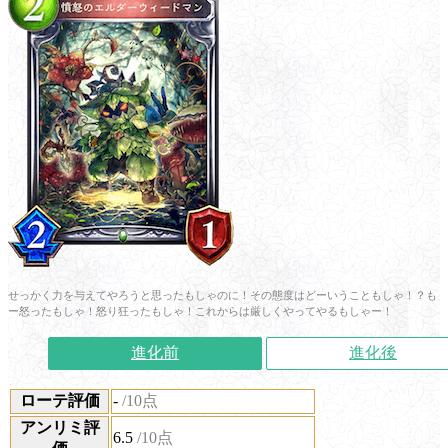
せっかく力を与えてやろうと思ったもしゃのに！その態度はどーいうこともしゃ！？も
ー怒ったもしゃ！怒り狂ったもしゃ！これからは厳しくやってやるもしゃー！
進化前
進化後
ローテ評価
-
/10点
アンリミ評
6.5
/10点