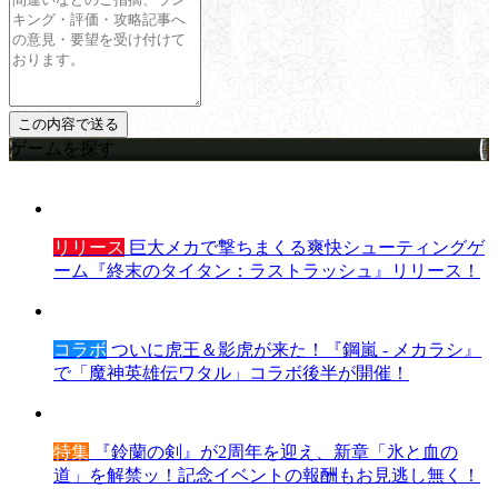
ゲームを探す
リリース
巨大メカで撃ちまくる爽快シューティングゲ
ーム『終末のタイタン：ラストラッシュ』リリース！
コラボ
ついに虎王＆影虎が来た！『鋼嵐 - メカラシ』
で「魔神英雄伝ワタル」コラボ後半が開催！
特集
『鈴蘭の剣』が2周年を迎え、新章「氷と血の
道」を解禁ッ！記念イベントの報酬もお見逃し無く！