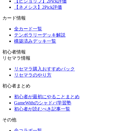
【ビショップ】2Pick評価
【ネメシス】2Pick評価
カード情報
全カード一覧
テンポラリーデッキ解説
構築済みデッキ一覧
初心者情報
リセマラ情報
リセマラ購入おすすめパック
リセマラのやり方
初心者まとめ
初心者が最初にやることまとめ
GameWithのシャドバ学習塾
初心者が読むべき記事一覧
その他
全コラボ一覧