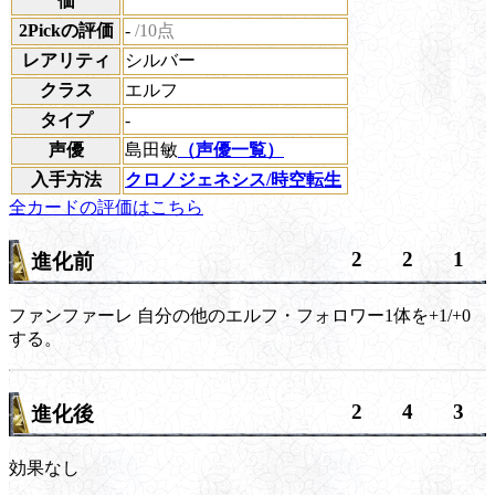
価
2Pickの評価
-
/10点
レアリティ
シルバー
クラス
エルフ
タイプ
-
声優
島田敏
（声優一覧）
入手方法
クロノジェネシス/時空転生
全カードの評価はこちら
2
2
1
進化前
ファンファーレ
自分の他のエルフ・フォロワー1体を+1/+0
する。
2
4
3
進化後
効果なし