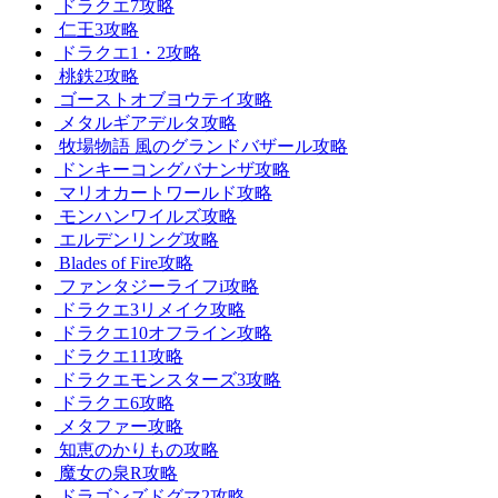
ドラクエ7攻略
仁王3攻略
ドラクエ1・2攻略
桃鉄2攻略
ゴーストオブヨウテイ攻略
メタルギアデルタ攻略
牧場物語 風のグランドバザール攻略
ドンキーコングバナンザ攻略
マリオカートワールド攻略
モンハンワイルズ攻略
エルデンリング攻略
Blades of Fire攻略
ファンタジーライフi攻略
ドラクエ3リメイク攻略
ドラクエ10オフライン攻略
ドラクエ11攻略
ドラクエモンスターズ3攻略
ドラクエ6攻略
メタファー攻略
知恵のかりもの攻略
魔女の泉R攻略
ドラゴンズドグマ2攻略