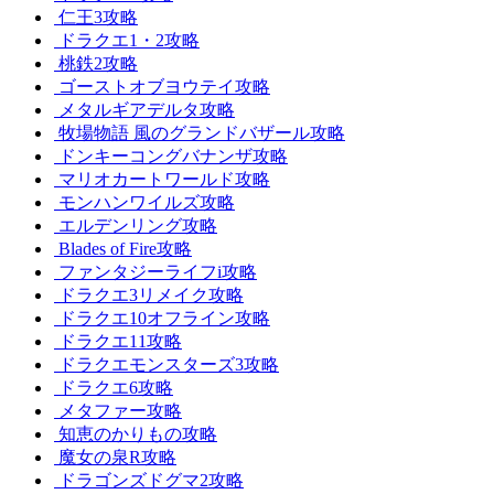
仁王3攻略
ドラクエ1・2攻略
桃鉄2攻略
ゴーストオブヨウテイ攻略
メタルギアデルタ攻略
牧場物語 風のグランドバザール攻略
ドンキーコングバナンザ攻略
マリオカートワールド攻略
モンハンワイルズ攻略
エルデンリング攻略
Blades of Fire攻略
ファンタジーライフi攻略
ドラクエ3リメイク攻略
ドラクエ10オフライン攻略
ドラクエ11攻略
ドラクエモンスターズ3攻略
ドラクエ6攻略
メタファー攻略
知恵のかりもの攻略
魔女の泉R攻略
ドラゴンズドグマ2攻略