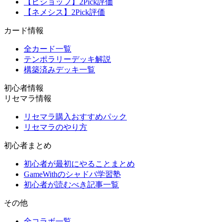
【ビショップ】2Pick評価
【ネメシス】2Pick評価
カード情報
全カード一覧
テンポラリーデッキ解説
構築済みデッキ一覧
初心者情報
リセマラ情報
リセマラ購入おすすめパック
リセマラのやり方
初心者まとめ
初心者が最初にやることまとめ
GameWithのシャドバ学習塾
初心者が読むべき記事一覧
その他
全コラボ一覧