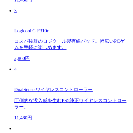
3
Logicool G F310r
コスパ抜群のロジクール製有線パッド。幅広いPCゲー
ムを手軽に楽しめます。
2,860円
4
DualSense ワイヤレスコントローラー
圧倒的な没入感を生むPS5純正ワイヤレスコントロー
ラー。
11,480円