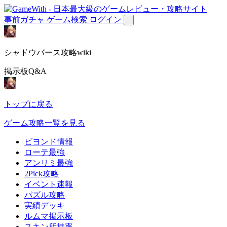
事前ガチャ
ゲーム検索
ログイン
シャドウバース攻略wiki
掲示板Q&A
トップに戻る
ゲーム攻略一覧を見る
ビヨンド情報
ローテ最強
アンリミ最強
2Pick攻略
イベント速報
パズル攻略
実績デッキ
ルムマ掲示板
スキン所持率