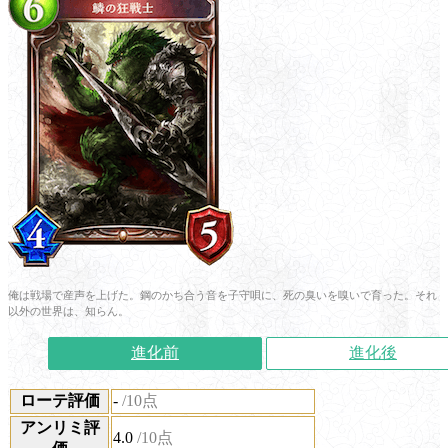
俺は戦場で産声を上げた。鋼のかち合う音を子守唄に、死の臭いを嗅いで育った。それ
以外の世界は、知らん。
進化前
進化後
ローテ評価
-
/10点
アンリミ評
4.0
/10点