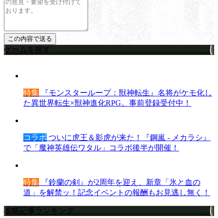
ゲームを探す
特集
『モンスターループ：獣神転生』名将がケモ化し
た異世界転生×獣神進化RPG。事前登録受付中！
コラボ
ついに虎王＆影虎が来た！『鋼嵐 - メカラシ』
で「魔神英雄伝ワタル」コラボ後半が開催！
特集
『鈴蘭の剣』が2周年を迎え、新章「氷と血の
道」を解禁ッ！記念イベントの報酬もお見逃し無く！
攻略記事ランキング