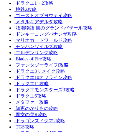
ドラクエ1・2攻略
桃鉄2攻略
ゴーストオブヨウテイ攻略
メタルギアデルタ攻略
牧場物語 風のグランドバザール攻略
ドンキーコングバナンザ攻略
マリオカートワールド攻略
モンハンワイルズ攻略
エルデンリング攻略
Blades of Fire攻略
ファンタジーライフi攻略
ドラクエ3リメイク攻略
ドラクエ10オフライン攻略
ドラクエ11攻略
ドラクエモンスターズ3攻略
ドラクエ6攻略
メタファー攻略
知恵のかりもの攻略
魔女の泉R攻略
ドラゴンズドグマ2攻略
TGS攻略