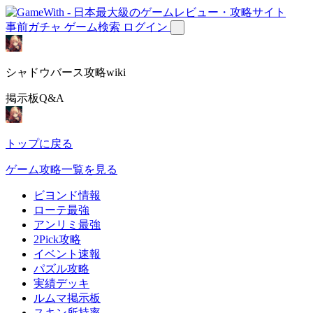
事前ガチャ
ゲーム検索
ログイン
シャドウバース攻略wiki
掲示板Q&A
トップに戻る
ゲーム攻略一覧を見る
ビヨンド情報
ローテ最強
アンリミ最強
2Pick攻略
イベント速報
パズル攻略
実績デッキ
ルムマ掲示板
スキン所持率