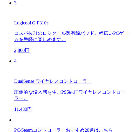
3
Logicool G F310r
コスパ抜群のロジクール製有線パッド。幅広いPCゲー
ムを手軽に楽しめます。
2,860円
4
DualSense ワイヤレスコントローラー
圧倒的な没入感を生むPS5純正ワイヤレスコントロー
ラー。
11,480円
PC/Steamコントローラーおすすめ20選はこちら