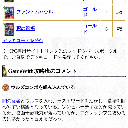
ゴール
ファントムハウル
1枚
4
ド
ゴール
死の祝福
3枚
6
ド
デッキコードを発行
※【PC専用サイト】リンク先のシャドウバースポータル
で、ご自身でデッキコードを発行してください。
GameWith攻略班のコメント
ウルズコンボを組み込んでいる
闇の従者
と
ウルズ
を入れ、ラストワードを活かし、墓場を貯
めやすい構築となっている。ゾンビパーティなどが減ってい
る分、盤面干渉能力が落ちているが、アグレッシブに攻める
力はあがったと言えるだろう。