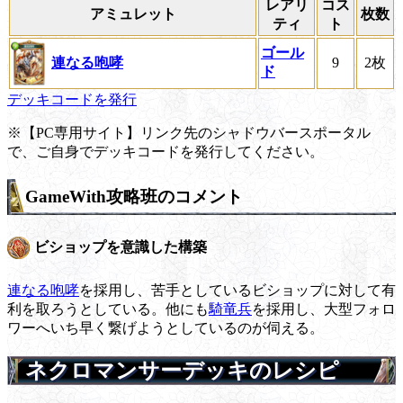
レアリ
コス
アミュレット
枚数
ティ
ト
ゴール
連なる咆哮
9
2枚
ド
デッキコードを発行
※【PC専用サイト】リンク先のシャドウバースポータル
で、ご自身でデッキコードを発行してください。
GameWith攻略班のコメント
ビショップを意識した構築
連なる咆哮
を採用し、苦手としているビショップに対して有
利を取ろうとしている。他にも
騎竜兵
を採用し、大型フォロ
ワーへいち早く繋げようとしているのが伺える。
ネクロマンサーデッキのレシピ