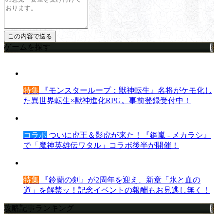
ゲームを探す
特集
『モンスターループ：獣神転生』名将がケモ化し
た異世界転生×獣神進化RPG。事前登録受付中！
コラボ
ついに虎王＆影虎が来た！『鋼嵐 - メカラシ』
で「魔神英雄伝ワタル」コラボ後半が開催！
特集
『鈴蘭の剣』が2周年を迎え、新章「氷と血の
道」を解禁ッ！記念イベントの報酬もお見逃し無く！
攻略記事ランキング