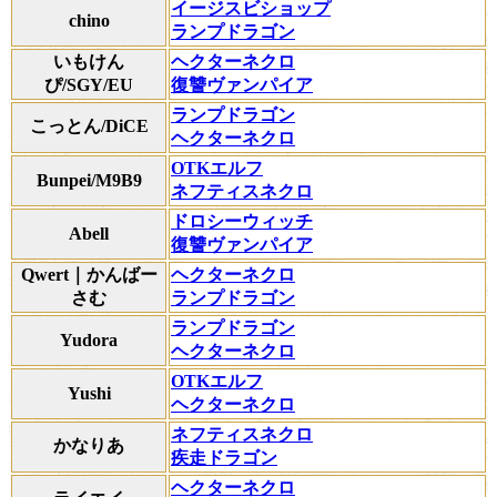
イージスビショップ
chino
ランプドラゴン
いもけん
ヘクターネクロ
ぴ/SGY/EU
復讐ヴァンパイア
ランプドラゴン
こっとん/DiCE
ヘクターネクロ
OTKエルフ
Bunpei/M9B9
ネフティスネクロ
ドロシーウィッチ
Abell
復讐ヴァンパイア
Qwert｜かんばー
ヘクターネクロ
さむ
ランプドラゴン
ランプドラゴン
Yudora
ヘクターネクロ
OTKエルフ
Yushi
ヘクターネクロ
ネフティスネクロ
かなりあ
疾走ドラゴン
ヘクターネクロ