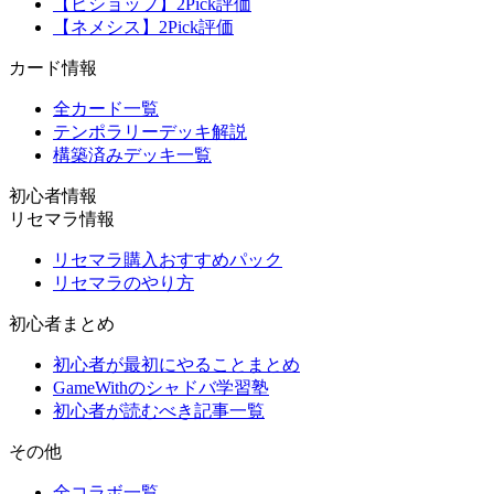
【ビショップ】2Pick評価
【ネメシス】2Pick評価
カード情報
全カード一覧
テンポラリーデッキ解説
構築済みデッキ一覧
初心者情報
リセマラ情報
リセマラ購入おすすめパック
リセマラのやり方
初心者まとめ
初心者が最初にやることまとめ
GameWithのシャドバ学習塾
初心者が読むべき記事一覧
その他
全コラボ一覧