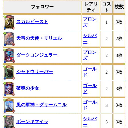
レアリ
コス
フォロワー
枚数
ティ
ト
ブロン
スカルビースト
3枚
1
ズ
シルバ
天弓の天使・リリエル
2枚
2
ー
ブロン
ダークコンジュラー
2
3枚
ズ
ゴール
シャドウリーパー
3枚
2
ド
ゴール
破魂の少女
3枚
2
ド
ゴール
風の軍神・グリームニル
3枚
3
ド
シルバ
ボーンキマイラ
3
3枚
ー