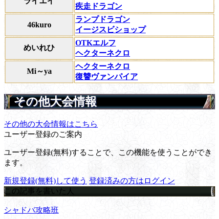
ライエイ
疾走ドラゴン
ランプドラゴン
46kuro
イージスビショップ
OTKエルフ
めいれひ
ヘクターネクロ
ヘクターネクロ
Mi～ya
復讐ヴァンパイア
その他大会情報
その他の大会情報はこちら
ユーザー登録のご案内
ユーザー登録(無料)することで、この機能を使うことができ
ます。
新規登録(無料)して使う
登録済みの方はログイン
この記事を書いた人
シャドバ攻略班