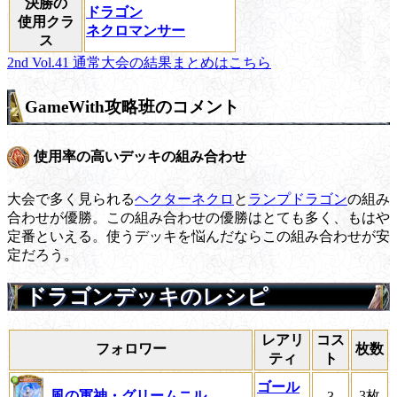
決勝の
ドラゴン
使用クラ
ネクロマンサー
ス
2nd Vol.41 通常大会の結果まとめはこちら
GameWith攻略班のコメント
使用率の高いデッキの組み合わせ
大会で多く見られる
ヘクターネクロ
と
ランプドラゴン
の組み
合わせが優勝。この組み合わせの優勝はとても多く、もはや
定番といえる。使うデッキを悩んだならこの組み合わせが安
定だろう。
ドラゴンデッキのレシピ
レアリ
コス
フォロワー
枚数
ティ
ト
ゴール
風の軍神・グリームニル
3枚
3