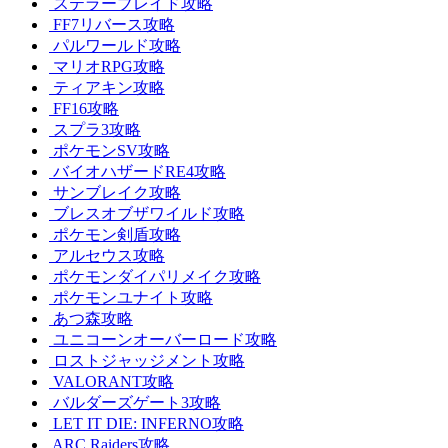
ステラーブレイド攻略
FF7リバース攻略
パルワールド攻略
マリオRPG攻略
ティアキン攻略
FF16攻略
スプラ3攻略
ポケモンSV攻略
バイオハザードRE4攻略
サンブレイク攻略
ブレスオブザワイルド攻略
ポケモン剣盾攻略
アルセウス攻略
ポケモンダイパリメイク攻略
ポケモンユナイト攻略
あつ森攻略
ユニコーンオーバーロード攻略
ロストジャッジメント攻略
VALORANT攻略
バルダーズゲート3攻略
LET IT DIE: INFERNO攻略
ARC Raiders攻略