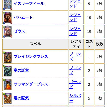
レジェ
イスラーフィール
3枚
9
ンド
レジェ
バハムート
3枚
10
ンド
レジェ
ゼウス
2枚
10
ンド
レアリ
コス
スペル
枚数
ティ
ト
ブロン
ブレイジングブレス
2枚
1
ズ
ブロン
竜の託宣
3枚
2
ズ
ゴール
サラマンダーブレス
3枚
2
ド
シルバ
竜の闘気
3枚
5
ー