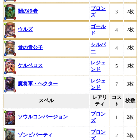
ブロン
闇の従者
2枚
3
ズ
ゴール
ウルズ
2枚
4
ド
シルバ
骨の貴公子
2枚
4
ー
レジェ
ケルベロス
3枚
5
ンド
レジェ
魔将軍・ヘクター
3枚
7
ンド
レアリ
コス
スペル
枚数
ティ
ト
ブロン
ソウルコンバージョン
2枚
1
ズ
ブロン
ゾンビパーティ
2枚
2
ズ