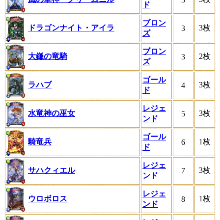
ド
ブロン
ドラゴンナイト・アイラ
3枚
3
ズ
ブロン
大鎌の竜騎
2枚
3
ズ
ゴール
ラハブ
3枚
4
ド
レジェ
水竜神の巫女
3枚
5
ンド
ゴール
騎竜兵
1枚
6
ド
レジェ
サハクィエル
3枚
7
ンド
レジェ
ウロボロス
1枚
8
ンド