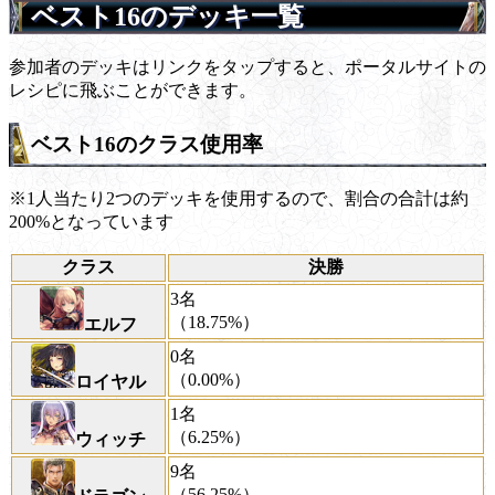
ベスト16のデッキ一覧
参加者のデッキはリンクをタップすると、ポータルサイトの
レシピに飛ぶことができます。
ベスト16のクラス使用率
※1人当たり2つのデッキを使用するので、割合の合計は約
200%となっています
クラス
決勝
3名
（18.75%）
エルフ
0名
（0.00%）
ロイヤル
1名
（6.25%）
ウィッチ
9名
（56.25%）