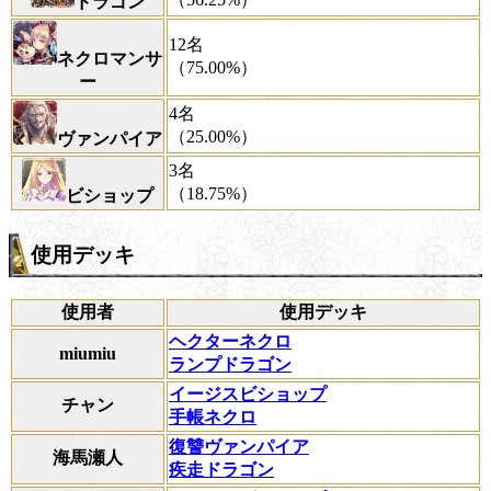
ドラゴン
12名
ネクロマンサ
（75.00%）
ー
4名
（25.00%）
ヴァンパイア
3名
（18.75%）
ビショップ
使用デッキ
使用者
使用デッキ
ヘクターネクロ
miumiu
ランプドラゴン
イージスビショップ
チャン
手帳ネクロ
復讐ヴァンパイア
海馬瀬人
疾走ドラゴン