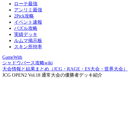
ローテ最強
アンリミ最強
2Pick攻略
イベント速報
パズル攻略
実績デッキ
ルムマ掲示板
スキン所持率
GameWith
シャドウバース攻略wiki
大会情報と結果まとめ（JCG・RAGE・ES大会・世界大会）
JCG OPEN2 Vol.18 通常大会の優勝者デッキ紹介