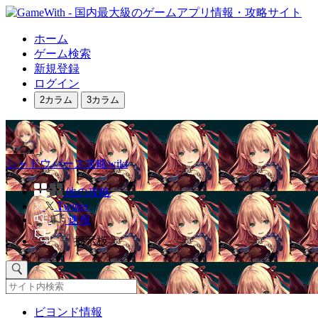
ホーム
ゲーム検索
新規登録
ログイン
2カラム
3カラム
シャドウバース攻略wiki
他の攻略
Twitter
速報
掲示板
ビヨンド情報