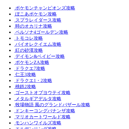
ポケモンチャンピオンズ攻略
ぽこあポケモン攻略
スプラレイダース攻略
時のオカリナ攻略
ペルソナ4ゴールデン攻略
トモコレ攻略
バイオレクイエム攻略
紅の砂漠攻略
デイモン&ベイビー攻略
ポケモンZA攻略
ドラクエ7攻略
仁王3攻略
ドラクエ1・2攻略
桃鉄2攻略
ゴーストオブヨウテイ攻略
メタルギアデルタ攻略
牧場物語 風のグランドバザール攻略
ドンキーコングバナンザ攻略
マリオカートワールド攻略
モンハンワイルズ攻略
エルデンリング攻略