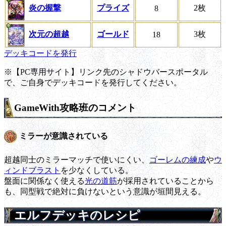
炎の握撃
プライズ
2枚
8
次元の超越
ゴールド
3枚
18
デッキコードを発行
※【PC専用サイト】リンク先のシャドウバースポータル
で、ご自身でデッキコードを発行してください。
GameWith攻略班のコメント
ミラーが意識されている
超越同士のミラーマッチで使いにくい、
ゴーレムの練成
や
ウ
ィンドブラスト
を少なくしている。
盤面に関係なく使える
光の道筋
が採用されていることから
も、同型戦で絶対に負けないという意識が垣間見える。
エルフデッキのレシピ