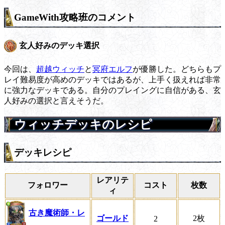
GameWith攻略班のコメント
玄人好みのデッキ選択
今回は、
超越ウィッチ
と
冥府エルフ
が優勝した。どちらもプ
レイ難易度が高めのデッキではあるが、上手く扱えれば非常
に強力なデッキである。自分のプレイングに自信がある、玄
人好みの選択と言えそうだ。
ウィッチデッキのレシピ
デッキレシピ
レアリテ
フォロワー
コスト
枚数
ィ
古き魔術師・レ
ゴールド
2枚
2