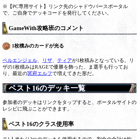
※【PC専用サイト】リンク先のシャドウバースポータル
で、ご自身でデッキコードを発行してください。
GameWith攻略班のコメント
1枚積みのカードが光る
ベルエンジェル
、
リザ
、
ティア
が1枚積みとなっている。リ
ザの1枚積みはRAGEで優勝を飾った、ま選手も行ってお
り、最近の
冥府エルフ
で増えてきた形だ。
ベスト16のデッキ一覧
参加者のデッキはリンクをタップすると、ポータルサイトの
レシピに飛ぶことができます。
ベスト16のクラス使用率