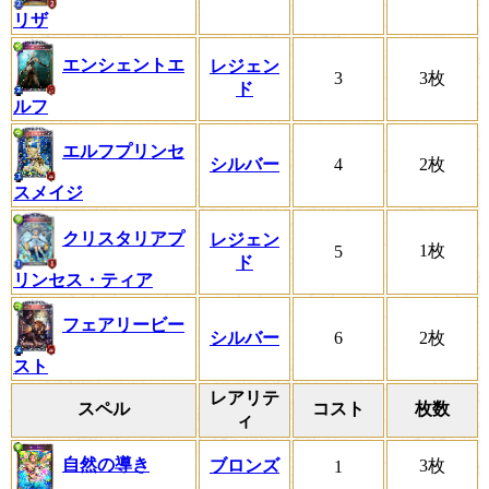
リザ
エンシェントエ
レジェン
3
3枚
ド
ルフ
エルフプリンセ
シルバー
4
2枚
スメイジ
クリスタリアプ
レジェン
1枚
5
ド
リンセス・ティア
フェアリービー
シルバー
6
2枚
スト
レアリテ
スペル
コスト
枚数
ィ
自然の導き
ブロンズ
3枚
1