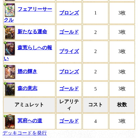
フェアリーサー
ブロンズ
1
3枚
クル
新たなる運命
ゴールド
3枚
2
森荒らしへの報
プライズ
2
3枚
い
翅の輝き
ブロンズ
2
3枚
森の意志
ゴールド
3枚
5
レアリテ
アミュレット
コスト
枚数
ィ
冥府への道
ゴールド
3枚
4
デッキコードを発行