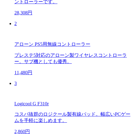
ントローラーです。
28,308円
2
アローン PS5用無線コントローラー
プレステ5対応のアローン製ワイヤレスコントローラ
ー。サブ機としても優秀。
11,480円
3
Logicool G F310r
コスパ抜群のロジクール製有線パッド。幅広いPCゲー
ムを手軽に楽しめます。
2,860円