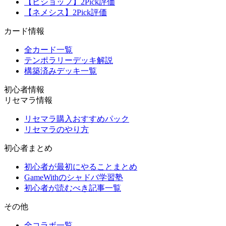
【ビショップ】2Pick評価
【ネメシス】2Pick評価
カード情報
全カード一覧
テンポラリーデッキ解説
構築済みデッキ一覧
初心者情報
リセマラ情報
リセマラ購入おすすめパック
リセマラのやり方
初心者まとめ
初心者が最初にやることまとめ
GameWithのシャドバ学習塾
初心者が読むべき記事一覧
その他
全コラボ一覧