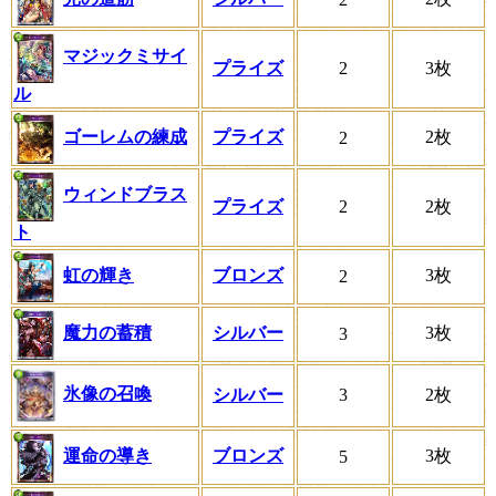
マジックミサイ
プライズ
2
3枚
ル
ゴーレムの練成
プライズ
2枚
2
ウィンドブラス
プライズ
2
2枚
ト
虹の輝き
ブロンズ
3枚
2
魔力の蓄積
シルバー
3枚
3
氷像の召喚
シルバー
3
2枚
運命の導き
ブロンズ
3枚
5