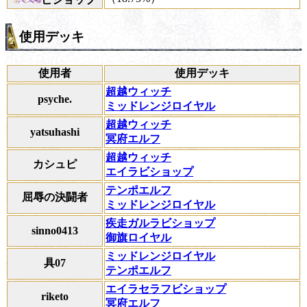
使用デッキ
使用者
使用デッキ
超越ウィッチ
psyche.
ミッドレンジロイヤル
超越ウィッチ
yatsuhashi
冥府エルフ
超越ウィッチ
カシュピ
エイラビショップ
テンポエルフ
屈辱の決闘者
ミッドレンジロイヤル
疾走ガルラビショップ
sinno0413
御旗ロイヤル
ミッドレンジロイヤル
具07
テンポエルフ
エイラセラフビショップ
riketo
冥府エルフ