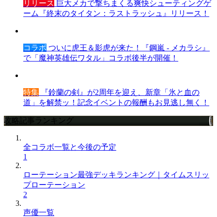
リリース
巨大メカで撃ちまくる爽快シューティングゲ
ーム『終末のタイタン：ラストラッシュ』リリース！
コラボ
ついに虎王＆影虎が来た！『鋼嵐 - メカラシ』
で「魔神英雄伝ワタル」コラボ後半が開催！
特集
『鈴蘭の剣』が2周年を迎え、新章「氷と血の
道」を解禁ッ！記念イベントの報酬もお見逃し無く！
攻略記事ランキング
全コラボ一覧と今後の予定
1
ローテーション最強デッキランキング｜タイムスリッ
プローテーション
2
声優一覧