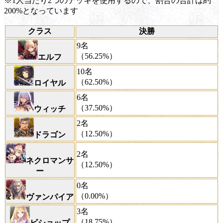
※1人当たり2つのデッキを使用するので、割合の合計は約
200%となっています
クラス
決勝
9名
（56.25%）
エルフ
10名
（62.50%）
ロイヤル
6名
（37.50%）
ウィッチ
2名
（12.50%）
ドラゴン
2名
ネクロマンサ
（12.50%）
ー
0名
（0.00%）
ヴァンパイア
3名
（18.75%）
ビショップ