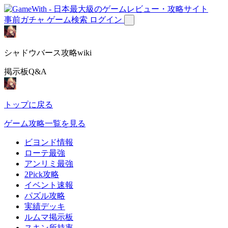
事前ガチャ
ゲーム検索
ログイン
シャドウバース攻略wiki
掲示板Q&A
トップに戻る
ゲーム攻略一覧を見る
ビヨンド情報
ローテ最強
アンリミ最強
2Pick攻略
イベント速報
パズル攻略
実績デッキ
ルムマ掲示板
スキン所持率