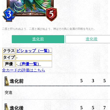
二度と狩られぬよう、二度と滅びぬよう、神はその鳥に金属の羽根を与えた。
進化前
進化後
クラス
ビショップ（一覧）
タイプ
-
声優
-
（声優一覧）
全カードの評価はこちら
5
3
5
進化前
突進
5
5
7
進化後