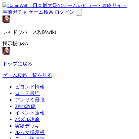
事前ガチャ
ゲーム検索
ログイン
シャドウバース攻略wiki
掲示板Q&A
トップに戻る
ゲーム攻略一覧を見る
ビヨンド情報
ローテ最強
アンリミ最強
2Pick攻略
イベント速報
パズル攻略
実績デッキ
ルムマ掲示板
スキン所持率