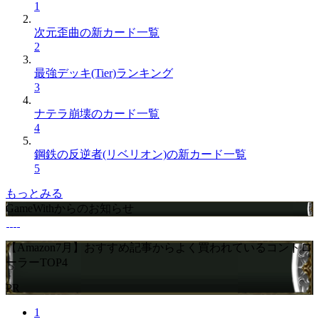
1
次元歪曲の新カード一覧
2
最強デッキ(Tier)ランキング
3
ナテラ崩壊のカード一覧
4
鋼鉄の反逆者(リベリオン)の新カード一覧
5
もっとみる
GameWithからのお知らせ
【Amazon7月】おすすめ記事からよく買われているコントロ
ーラーTOP4
PR
1