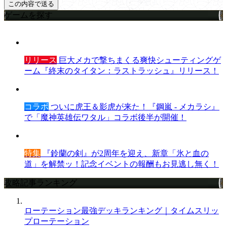
ゲームを探す
リリース
巨大メカで撃ちまくる爽快シューティングゲ
ーム『終末のタイタン：ラストラッシュ』リリース！
コラボ
ついに虎王＆影虎が来た！『鋼嵐 - メカラシ』
で「魔神英雄伝ワタル」コラボ後半が開催！
特集
『鈴蘭の剣』が2周年を迎え、新章「氷と血の
道」を解禁ッ！記念イベントの報酬もお見逃し無く！
攻略記事ランキング
ローテーション最強デッキランキング｜タイムスリッ
プローテーション