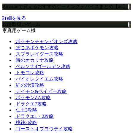
Amazonで買えるおすすめゲーミングデバイスまとめ【ad】
詳細を見る
攻略取扱いゲーム
家庭用ゲーム機
ポケモンチャンピオンズ攻略
ぽこあポケモン攻略
スプラレイダース攻略
時のオカリナ攻略
ペルソナ4ゴールデン攻略
トモコレ攻略
バイオレクイエム攻略
紅の砂漠攻略
デイモン&ベイビー攻略
ポケモンZA攻略
ドラクエ7攻略
仁王3攻略
ドラクエ1・2攻略
桃鉄2攻略
ゴーストオブヨウテイ攻略