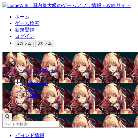
ホーム
ゲーム検索
新規登録
ログイン
2カラム
3カラム
シャドウバース攻略wiki
他の攻略
Twitter
速報
掲示板
ビヨンド情報