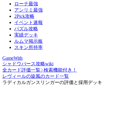
ローテ最強
アンリミ最強
2Pick攻略
イベント速報
パズル攻略
実績デッキ
ルムマ掲示板
スキン所持率
GameWith
シャドウバース攻略wiki
全カード評価一覧 | 検索機能付き！
レヴィールの旋風のカード一覧
ラディカルガンスリンガーの評価と採用デッキ