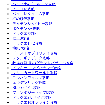
ペルソナ4ゴールデン攻略
トモコレ攻略
バイオレクイエム攻略
紅の砂漠攻略
デイモン&ベイビー攻略
ポケモンZA攻略
ドラクエ7攻略
仁王3攻略
ドラクエ1・2攻略
桃鉄2攻略
ゴーストオブヨウテイ攻略
メタルギアデルタ攻略
牧場物語 風のグランドバザール攻略
ドンキーコングバナンザ攻略
マリオカートワールド攻略
モンハンワイルズ攻略
エルデンリング攻略
Blades of Fire攻略
ファンタジーライフi攻略
ドラクエ3リメイク攻略
ドラクエ10オフライン攻略