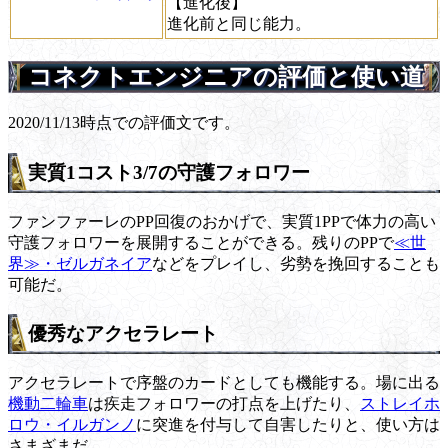
【進化後】
進化前と同じ能力。
コネクトエンジニアの評価と使い道
2020/11/13時点での評価文です。
実質1コスト3/7の守護フォロワー
ファンファーレのPP回復のおかげで、実質1PPで体力の高い
守護フォロワーを展開することができる。残りのPPで
≪世
界≫・ゼルガネイア
などをプレイし、劣勢を挽回することも
可能だ。
優秀なアクセラレート
アクセラレートで序盤のカードとしても機能する。場に出る
機動二輪車
は疾走フォロワーの打点を上げたり、
ストレイホ
ロウ・イルガンノ
に突進を付与して自害したりと、使い方は
さまざまだ。