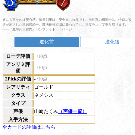
旅に大事なのは安心感。魔導列車は、安全面も抜群です。当列車の機関士は、特別な改
造が施された連結接続手。魔法銃強盗団に襲われても、速度を上げて振り切ります。
――『魔導列車案内』パンフレット、５ページ
進化前
進化後
ローテ評価
-
/10点
アンリミ評
-
/10点
価
2Pickの評価
-
/10点
レアリティ
ゴールド
クラス
ネメシス
タイプ
-
声優
山崎たくみ
（声優一覧）
入手方法
全カードの評価はこちら