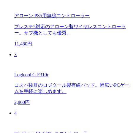
アローン PS5用無線コントローラー
プレステ5対応のアローン製ワイヤレスコントローラ
ー。サブ機としても優秀。
11,480円
3
Logicool G F310r
コスパ抜群のロジクール製有線パッド。幅広いPCゲー
ムを手軽に楽しめます。
2,860円
4