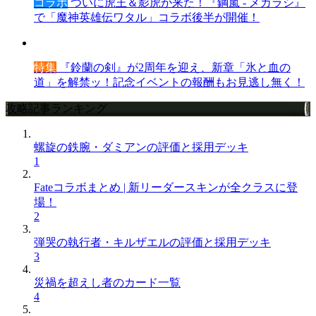
コラボ
ついに虎王＆影虎が来た！『鋼嵐 - メカラシ』
で「魔神英雄伝ワタル」コラボ後半が開催！
特集
『鈴蘭の剣』が2周年を迎え、新章「氷と血の
道」を解禁ッ！記念イベントの報酬もお見逃し無く！
攻略記事ランキング
螺旋の鉄腕・ダミアンの評価と採用デッキ
1
Fateコラボまとめ | 新リーダースキンが全クラスに登
場！
2
弾哭の執行者・キルザエルの評価と採用デッキ
3
災禍を超えし者のカード一覧
4