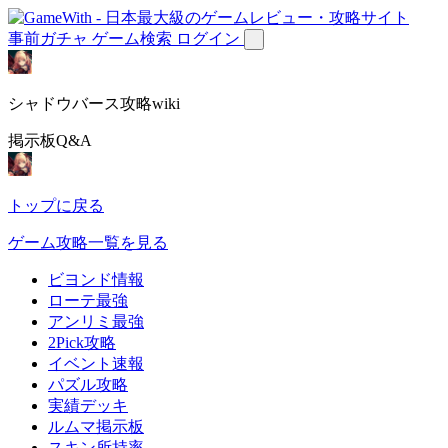
事前ガチャ
ゲーム検索
ログイン
シャドウバース攻略wiki
掲示板Q&A
トップに戻る
ゲーム攻略一覧を見る
ビヨンド情報
ローテ最強
アンリミ最強
2Pick攻略
イベント速報
パズル攻略
実績デッキ
ルムマ掲示板
スキン所持率