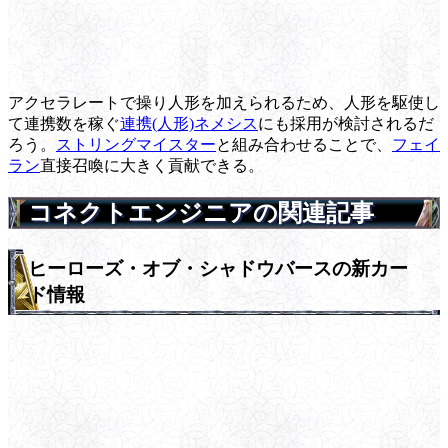
アクセラレートで操り人形を加えられるため、人形を駆使し
て連携数を稼ぐ
連携(人形)ネメシス
にも採用が検討されるだ
ろう。
ストリングマイスター
と組み合わせることで、
フェイ
ラン
直接召喚に大きく貢献できる。
コネクトエンジニアの関連記事
ヒーローズ・オブ・シャドウバースの新カー
ド情報