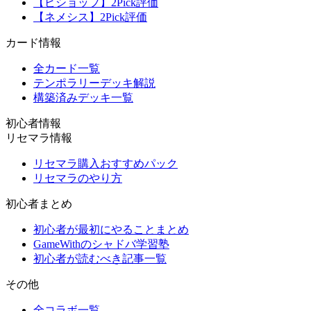
【ビショップ】2Pick評価
【ネメシス】2Pick評価
カード情報
全カード一覧
テンポラリーデッキ解説
構築済みデッキ一覧
初心者情報
リセマラ情報
リセマラ購入おすすめパック
リセマラのやり方
初心者まとめ
初心者が最初にやることまとめ
GameWithのシャドバ学習塾
初心者が読むべき記事一覧
その他
全コラボ一覧