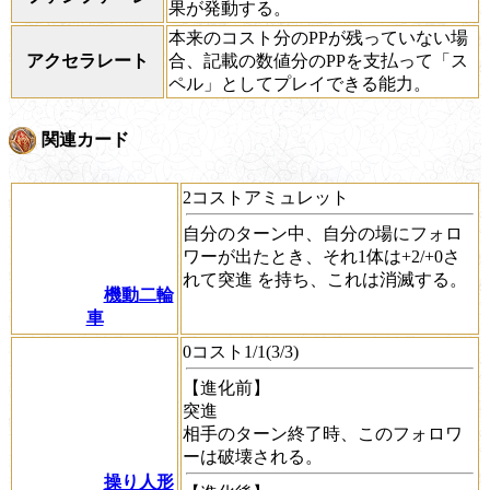
果が発動する。
本来のコスト分のPPが残っていない場
アクセラレート
合、記載の数値分のPPを支払って「ス
ペル」としてプレイできる能力。
関連カード
2コストアミュレット
自分のターン中、自分の場にフォロ
ワーが出たとき、それ1体は+2/+0さ
れて
突進
を持ち、これは消滅する。
機動二輪
車
0コスト1/1(3/3)
【進化前】
突進
相手のターン終了時、このフォロワ
ーは破壊される。
操り人形