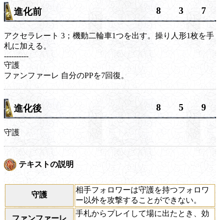
8
3
7
進化前
アクセラレート
3；機動二輪車1つを出す。操り人形1枚を手
札に加える。
----------
守護
ファンファーレ
自分のPPを7回復。
8
5
9
進化後
守護
テキストの説明
相手フォロワーは守護を持つフォロワ
守護
ー以外を攻撃することができない。
手札からプレイして場に出たとき、効
ファンファーレ