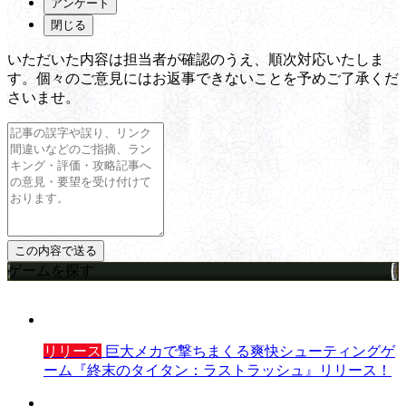
アンケート
閉じる
いただいた内容は担当者が確認のうえ、順次対応いたしま
す。個々のご意見にはお返事できないことを予めご了承くだ
さいませ。
ゲームを探す
リリース
巨大メカで撃ちまくる爽快シューティングゲ
ーム『終末のタイタン：ラストラッシュ』リリース！