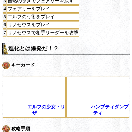
3
自然の導きでフェアリーを戻す
4
フェアリーをプレイ
5
エルフの弓術をプレイ
6
リノセウスをプレイ
7
リノセウスで相手リーダーを攻撃
進化とは爆発だ！？
キーカード
エルフの少女・リ
ハンプティダンプ
ザ
ティ
攻略手順