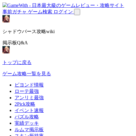
事前ガチャ
ゲーム検索
ログイン
シャドウバース攻略wiki
掲示板Q&A
トップに戻る
ゲーム攻略一覧を見る
ビヨンド情報
ローテ最強
アンリミ最強
2Pick攻略
イベント速報
パズル攻略
実績デッキ
ルムマ掲示板
スキン所持率