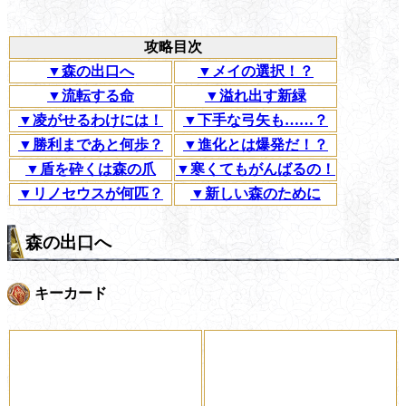
攻略目次
▼森の出口へ
▼メイの選択！？
▼流転する命
▼溢れ出す新緑
▼凌がせるわけには！
▼下手な弓矢も……？
▼勝利まであと何歩？
▼進化とは爆発だ！？
▼盾を砕くは森の爪
▼寒くてもがんばるの！
▼リノセウスが何匹？
▼新しい森のために
森の出口へ
キーカード