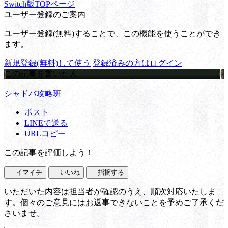
Switch版TOPページ
ユーザー登録のご案内
ユーザー登録(無料)することで、この機能を使うことができ
ます。
新規登録(無料)して使う
登録済みの方はログイン
この記事を書いた人
シャドバ攻略班
ポスト
LINEで送る
URLコピー
この記事を評価しよう！
イマイチ
いいね
指摘する
いただいた内容は担当者が確認のうえ、順次対応いたしま
す。個々のご意見にはお返事できないことを予めご了承くだ
さいませ。