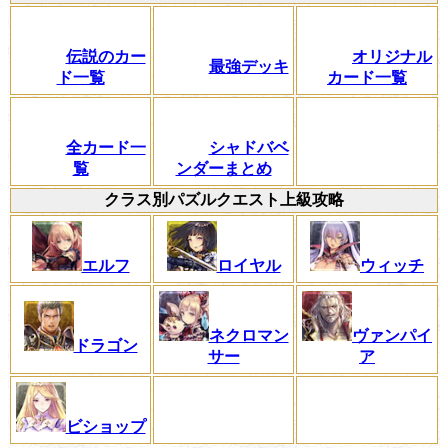
伝説のカー
オリジナル
最強デッキ
ド一覧
カード一覧
全カード一
シャドバベ
覧
ンダーまとめ
クラス別パズルクエスト上級攻略
エルフ
ロイヤル
ウィッチ
ネクロマン
ヴァンパイ
ドラゴン
サー
ア
ビショップ