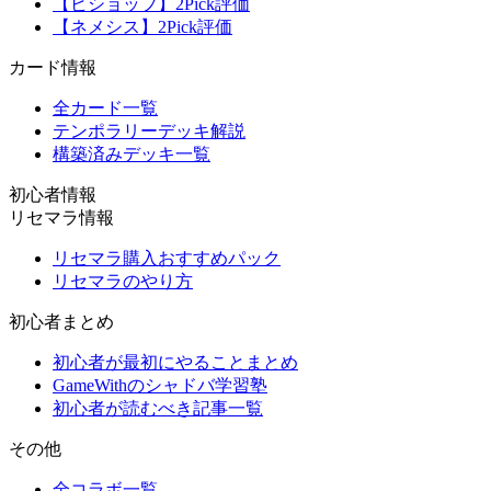
【ビショップ】2Pick評価
【ネメシス】2Pick評価
カード情報
全カード一覧
テンポラリーデッキ解説
構築済みデッキ一覧
初心者情報
リセマラ情報
リセマラ購入おすすめパック
リセマラのやり方
初心者まとめ
初心者が最初にやることまとめ
GameWithのシャドバ学習塾
初心者が読むべき記事一覧
その他
全コラボ一覧