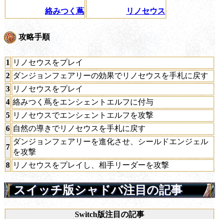
絡みつく蔦
リノセウス
攻略手順
1
リノセウスをプレイ
2
ダンジョンフェアリーの効果でリノセウスを手札に戻す
3
リノセウスをプレイ
4
絡みつく蔦をエンシェントエルフに付与
5
リノセウスでエンシェントエルフを攻撃
6
自然の導きでリノセウスを手札に戻す
ダンジョンフェアリーを進化させ、シールドエンジェル
7
を攻撃
8
リノセウスをプレイし、相手リーダーを攻撃
スイッチ版シャドバ注目の記事
Switch版注目の記事