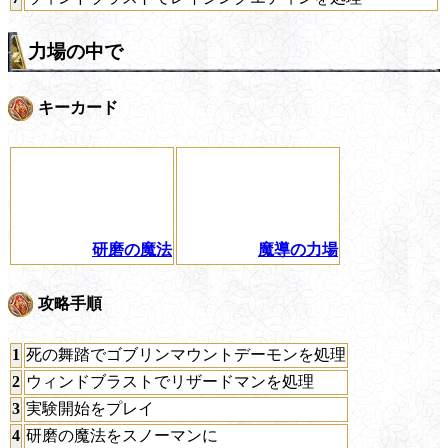
力場の中で
キーカード
研磨の魔法
魔導の力場
攻略手順
1
死の舞踏でゴブリンマウントデーモンを処理
2
ウィンドブラストでリザードマンを処理
3
実験開始をプレイ
4
研磨の魔法をスノーマンに