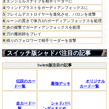
3
エンジェルスナイプを相手リーダーに
4
ウィンドブラストをガーディアンフォックスに
5
フレイムデストロイヤーを進化させ、バロンを攻撃
6
ルーンの貫きで体力2のガーディアンフォックスを処理
7
炎の握撃でガーディアンフォックスを処理
8
刃の魔術師をプレイ
9
残りのフォロワーで相手リーダーを攻撃
スイッチ版シャドバ注目の記事
Switch版注目の記事
伝説のカー
オリジナル
最強デッキ
ド一覧
カード一覧
全カード一
シャドバベ
覧
ンダーまとめ