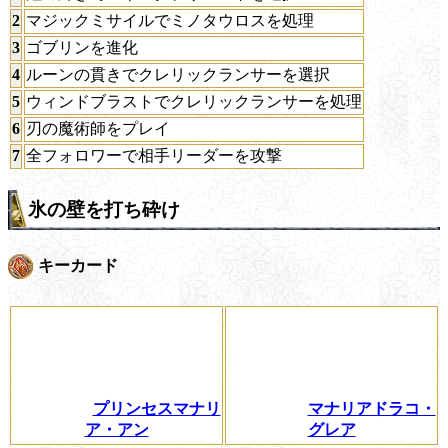
2
マジックミサイルでミノタウロスを処理
3
ゴブリンを進化
4
ルーンの貫きでクレリックランサーを選択
5
ウィンドブラストでクレリックランサーを処理
6
刃の魔術師をプレイ
7
全フォロワーで相手リーダーを攻撃
氷の壁を打ち砕け
キーカード
プリンセスマナリ
マナリアドラコ・
ア・アン
グレア