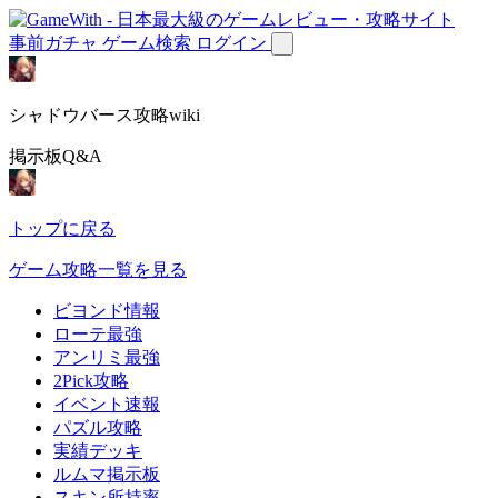
事前ガチャ
ゲーム検索
ログイン
シャドウバース攻略wiki
掲示板Q&A
トップに戻る
ゲーム攻略一覧を見る
ビヨンド情報
ローテ最強
アンリミ最強
2Pick攻略
イベント速報
パズル攻略
実績デッキ
ルムマ掲示板
スキン所持率