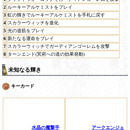
2
ルーキーアルケミストをプレイ
3
虹の輝きでルーキーアルケミストを手札に戻す
4
スカラーウィッチを進化
5
光の道筋をプレイ
6
新たなる運命をプレイ
7
スカラーウィッチでガーディアンゴーレムを攻撃
8
ターンエンド(冥府への道の効果発動)
未知なる輝き
キーカード
水晶の魔撃手
アークエンジェ