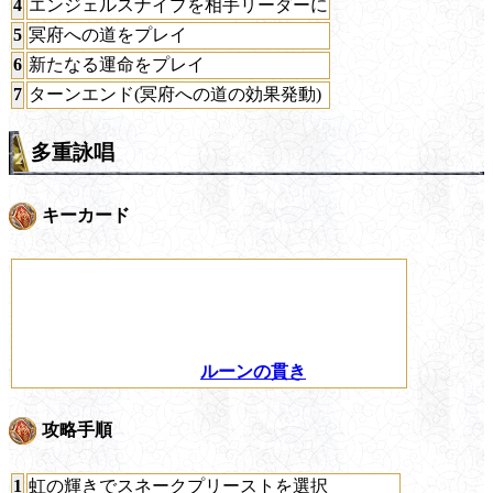
4
エンジェルスナイプを相手リーダーに
5
冥府への道をプレイ
6
新たなる運命をプレイ
7
ターンエンド(冥府への道の効果発動)
多重詠唱
キーカード
ルーンの貫き
攻略手順
1
虹の輝きでスネークプリーストを選択