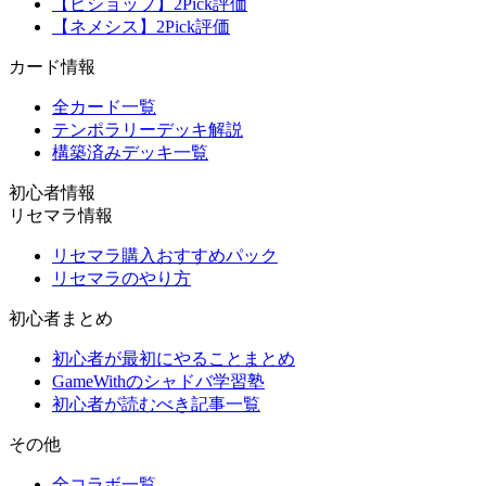
【ビショップ】2Pick評価
【ネメシス】2Pick評価
カード情報
全カード一覧
テンポラリーデッキ解説
構築済みデッキ一覧
初心者情報
リセマラ情報
リセマラ購入おすすめパック
リセマラのやり方
初心者まとめ
初心者が最初にやることまとめ
GameWithのシャドバ学習塾
初心者が読むべき記事一覧
その他
全コラボ一覧