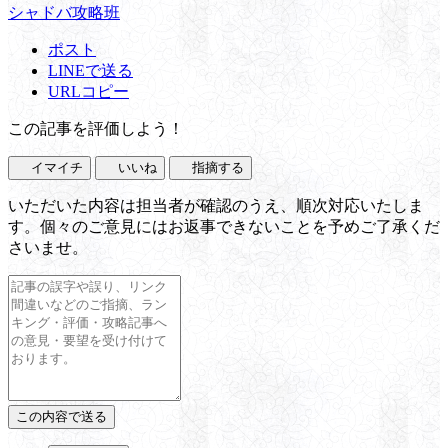
シャドバ攻略班
ポスト
LINEで送る
URLコピー
この記事を評価しよう！
イマイチ
いいね
指摘する
いただいた内容は担当者が確認のうえ、順次対応いたしま
す。個々のご意見にはお返事できないことを予めご了承くだ
さいませ。