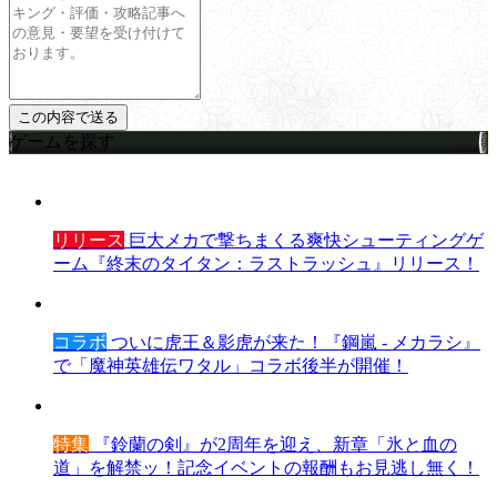
ゲームを探す
リリース
巨大メカで撃ちまくる爽快シューティングゲ
ーム『終末のタイタン：ラストラッシュ』リリース！
コラボ
ついに虎王＆影虎が来た！『鋼嵐 - メカラシ』
で「魔神英雄伝ワタル」コラボ後半が開催！
特集
『鈴蘭の剣』が2周年を迎え、新章「氷と血の
道」を解禁ッ！記念イベントの報酬もお見逃し無く！