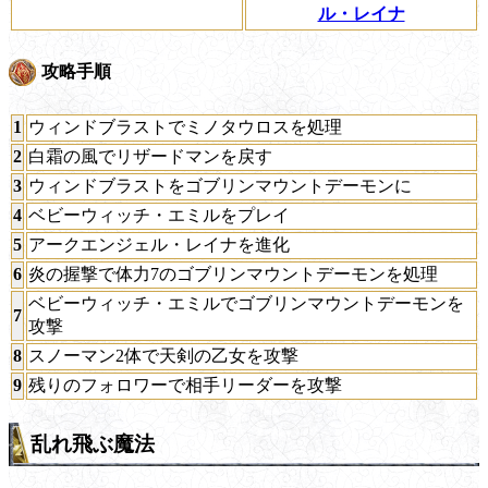
ル・レイナ
攻略手順
1
ウィンドブラストでミノタウロスを処理
2
白霜の風でリザードマンを戻す
3
ウィンドブラストをゴブリンマウントデーモンに
4
ベビーウィッチ・エミルをプレイ
5
アークエンジェル・レイナを進化
6
炎の握撃で体力7のゴブリンマウントデーモンを処理
ベビーウィッチ・エミルでゴブリンマウントデーモンを
7
攻撃
8
スノーマン2体で天剣の乙女を攻撃
9
残りのフォロワーで相手リーダーを攻撃
乱れ飛ぶ魔法