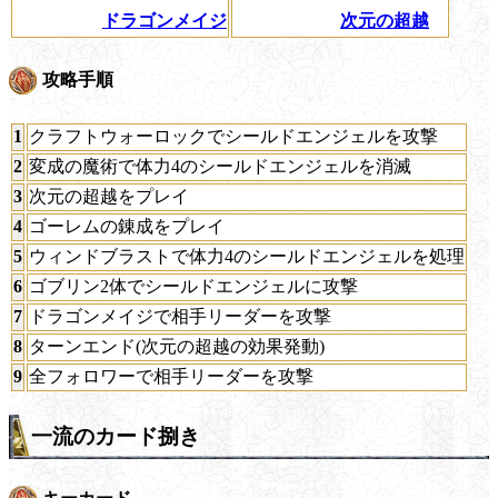
ドラゴンメイジ
次元の超越
攻略手順
1
クラフトウォーロックでシールドエンジェルを攻撃
2
変成の魔術で体力4のシールドエンジェルを消滅
3
次元の超越をプレイ
4
ゴーレムの錬成をプレイ
5
ウィンドブラストで体力4のシールドエンジェルを処理
6
ゴブリン2体でシールドエンジェルに攻撃
7
ドラゴンメイジで相手リーダーを攻撃
8
ターンエンド(次元の超越の効果発動)
9
全フォロワーで相手リーダーを攻撃
一流のカード捌き