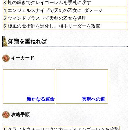
3
虹の輝きでクレイゴーレムを手札に戻す
4
エンジェルスナイプで天剣の乙女に1ダメージ
5
ウィンドブラストで天剣の乙女を処理
6
旋風の魔術師を進化し、相手リーダーを攻撃
知識を重ねれば
キーカード
新たなる運命
冥府への道
攻略手順
1
クラフトウォーロックでガーディアンゴーレムを攻撃