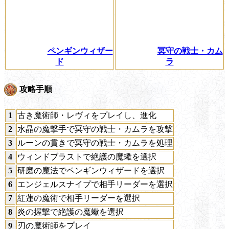
ペンギンウィザー
冥守の戦士・カム
ド
ラ
攻略手順
1
古き魔術師・レヴィをプレイし、進化
2
水晶の魔撃手で冥守の戦士・カムラを攻撃
3
ルーンの貫きで冥守の戦士・カムラを処理
4
ウィンドブラストで絶護の魔蠍を選択
5
研磨の魔法でペンギンウィザードを選択
6
エンジェルスナイプで相手リーダーを選択
7
紅蓮の魔術で相手リーダーを選択
8
炎の握撃で絶護の魔蠍を選択
9
刃の魔術師をプレイ