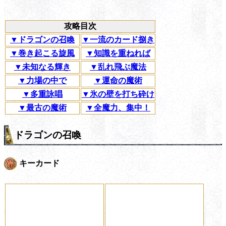
攻略目次
▼ドラゴンの召喚
▼一流のカード捌き
▼巻き起こる旋風
▼知識を重ねれば
▼未知なる輝き
▼乱れ飛ぶ魔法
▼力場の中で
▼運命の魔術
▼多重詠唱
▼氷の壁を打ち砕け
▼最古の魔術
▼全魔力、集中！
ドラゴンの召喚
キーカード