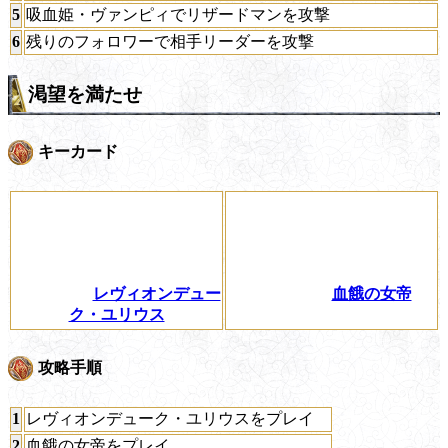
5
吸血姫・ヴァンピィでリザードマンを攻撃
6
残りのフォロワーで相手リーダーを攻撃
渇望を満たせ
キーカード
レヴィオンデュー
血餓の女帝
ク・ユリウス
攻略手順
1
レヴィオンデューク・ユリウスをプレイ
2
血餓の女帝をプレイ