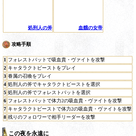
処刑人の斧
血餓の女帝
攻略手順
1
フォレストバットで吸血貴・ヴァイトを攻撃
2
キャタラクトビーストをプレイ
3
眷属の召喚をプレイ
4
処刑人の斧でキャタラクトビーストを選択
5
処刑人の斧でフォレストバットを選択
6
フォレストバットで体力2の吸血貴・ヴァイトを攻撃
7
キャタラクトビーストで体力2の吸血貴・ヴァイトを攻撃
8
残りのフォロワーで相手リーダーを攻撃
この夜を永遠に