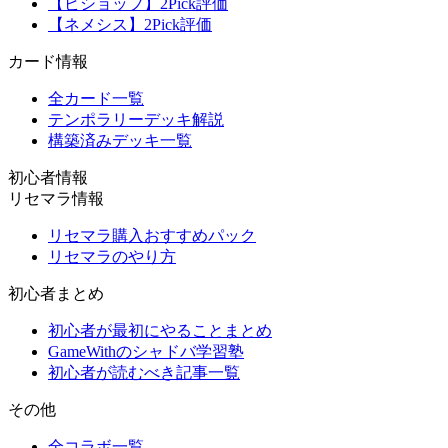
【ビショップ】2Pick評価
【ネメシス】2Pick評価
カード情報
全カード一覧
テンポラリーデッキ解説
構築済みデッキ一覧
初心者情報
リセマラ情報
リセマラ購入おすすめパック
リセマラのやり方
初心者まとめ
初心者が最初にやることまとめ
GameWithのシャドバ学習塾
初心者が読むべき記事一覧
その他
全コラボ一覧