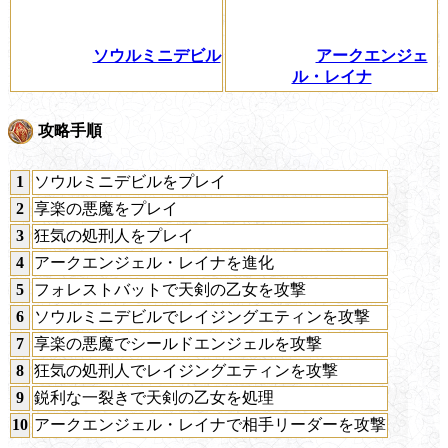
ソウルミニデビル
アークエンジェ
ル・レイナ
攻略手順
1
ソウルミニデビルをプレイ
2
享楽の悪魔をプレイ
3
狂気の処刑人をプレイ
4
アークエンジェル・レイナを進化
5
フォレストバットで天剣の乙女を攻撃
6
ソウルミニデビルでレイジングエティンを攻撃
7
享楽の悪魔でシールドエンジェルを攻撃
8
狂気の処刑人でレイジングエティンを攻撃
9
鋭利な一裂きで天剣の乙女を処理
10
アークエンジェル・レイナで相手リーダーを攻撃