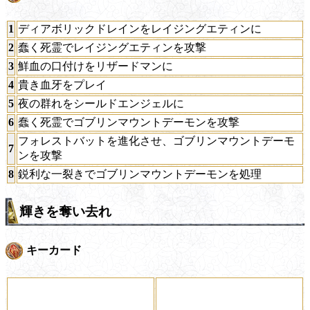
1
ディアボリックドレインをレイジングエティンに
2
蠢く死霊でレイジングエティンを攻撃
3
鮮血の口付けをリザードマンに
4
貴き血牙をプレイ
5
夜の群れをシールドエンジェルに
6
蠢く死霊でゴブリンマウントデーモンを攻撃
フォレストバットを進化させ、ゴブリンマウントデーモ
7
ンを攻撃
8
鋭利な一裂きでゴブリンマウントデーモンを処理
輝きを奪い去れ
キーカード