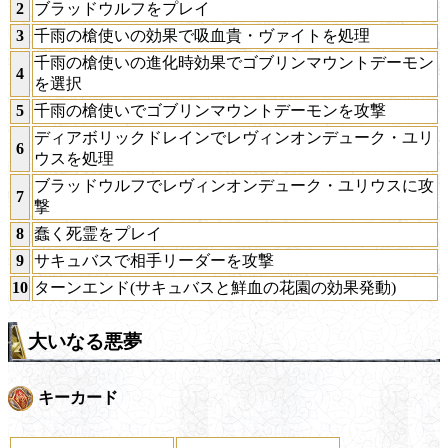
2
ブラッドウルフをプレイ
3
千雨の槍使いの効果で吸血貴・ヴァイトを処理
千雨の槍使いの進化時効果でゴブリンマウントデーモン
4
を選択
5
千雨の槍使いでゴブリンマウントデーモンを攻撃
ディアボリックドレインでレヴィンオンデューク・ユリ
6
ウスを処理
ブラッドウルフでレヴィンオンデューク・ユリウスに攻
7
撃
8
蠢く死霊をプレイ
9
サキュバスで相手リーダーを攻撃
10
ターンエンド(サキュバスと鮮血の花園の効果発動)
大いなる悪夢
キーカード