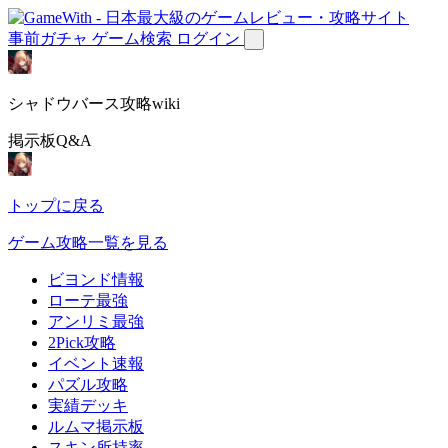
事前ガチャ
ゲーム検索
ログイン
シャドウバース攻略wiki
掲示板Q&A
トップに戻る
ゲーム攻略一覧を見る
ビヨンド情報
ローテ最強
アンリミ最強
2Pick攻略
イベント速報
パズル攻略
実績デッキ
ルムマ掲示板
スキン所持率