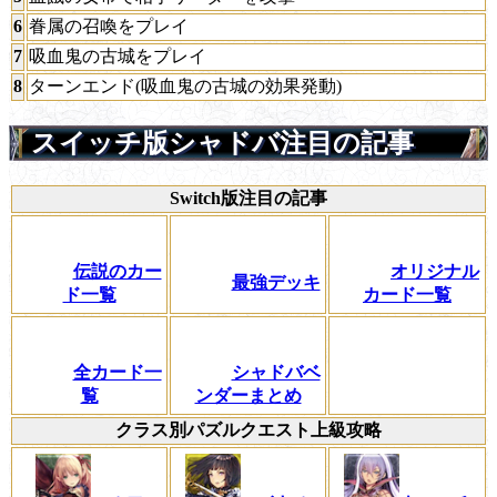
6
眷属の召喚をプレイ
7
吸血鬼の古城をプレイ
8
ターンエンド(吸血鬼の古城の効果発動)
スイッチ版シャドバ注目の記事
Switch版注目の記事
伝説のカー
オリジナル
最強デッキ
ド一覧
カード一覧
全カード一
シャドバベ
覧
ンダーまとめ
クラス別パズルクエスト上級攻略