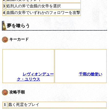
3
処刑人の斧で血餓の女帝を選択
4
血餓の女帝でいずれかのフォロワーを攻撃
夢を喰らう
キーカード
レヴィオンデュー
千雨の槍使い
ク・ユリウス
攻略手順
1
蠢く死霊をプレイ