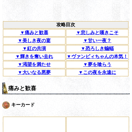
攻略目次
▼痛みと歓喜
▼悲しみと嘆きこそ
▼美しき夜の宴
▼甘い一夜？
▼紅の共演
▼恐ろしき蝙蝠
▼輝きを奪い去れ
▼ヴァンピィちゃんの本気！
▼渇望を満たせ
▼夢を喰らう
▼大いなる悪夢
▼この夜を永遠に
痛みと歓喜
キーカード