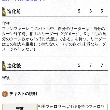
5
5
5
進化前
守護
ファンファーレ
このバトル中、自分のリーダーは「自分の
ターン終了時、相手のリーダーにXダメージ。Xは「この自
分のターン数から5を引いた数」である」を持つ。リーダー
はこの能力を重複して持たない。（その数が0未満なら、ダ
メージを与えない）
5
7
7
進化後
守護
テキストの説明
相手フォロワーは守護を持つフォロワ
守護