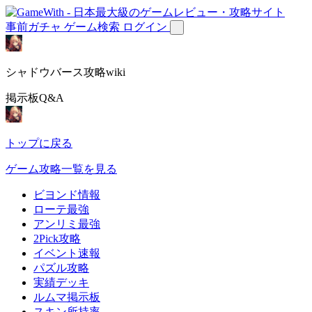
事前ガチャ
ゲーム検索
ログイン
シャドウバース攻略wiki
掲示板Q&A
トップに戻る
ゲーム攻略一覧を見る
ビヨンド情報
ローテ最強
アンリミ最強
2Pick攻略
イベント速報
パズル攻略
実績デッキ
ルムマ掲示板
スキン所持率