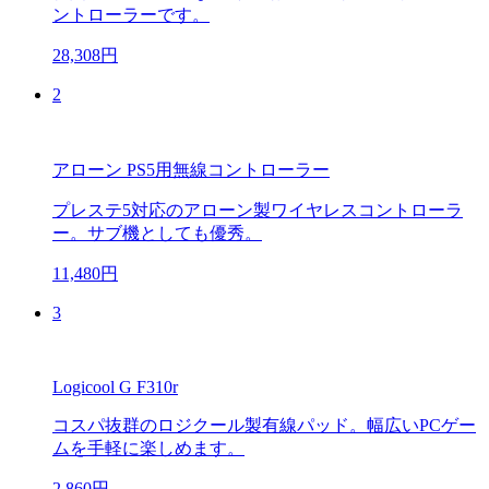
ントローラーです。
28,308円
2
アローン PS5用無線コントローラー
プレステ5対応のアローン製ワイヤレスコントローラ
ー。サブ機としても優秀。
11,480円
3
Logicool G F310r
コスパ抜群のロジクール製有線パッド。幅広いPCゲー
ムを手軽に楽しめます。
2,860円