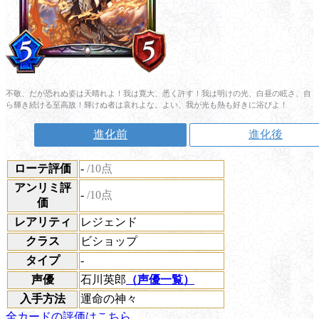
不敬、だが恐れぬ姿は天晴れよ！我は寛大、悉く許す！我は明けの光、白昼の眩さ、自
ら輝き続ける至高故！輝けぬ者は哀れよな。よい、我が光も熱も好きに浴びよ！
進化前
進化後
ローテ評価
-
/10点
アンリミ評
-
/10点
価
レアリティ
レジェンド
クラス
ビショップ
タイプ
-
声優
石川英郎
（声優一覧）
入手方法
運命の神々
全カードの評価はこちら