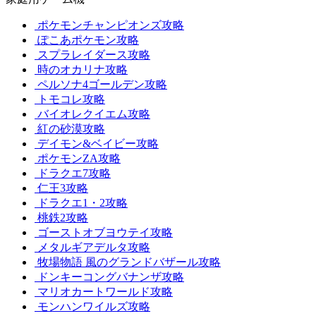
ポケモンチャンピオンズ攻略
ぽこあポケモン攻略
スプラレイダース攻略
時のオカリナ攻略
ペルソナ4ゴールデン攻略
トモコレ攻略
バイオレクイエム攻略
紅の砂漠攻略
デイモン&ベイビー攻略
ポケモンZA攻略
ドラクエ7攻略
仁王3攻略
ドラクエ1・2攻略
桃鉄2攻略
ゴーストオブヨウテイ攻略
メタルギアデルタ攻略
牧場物語 風のグランドバザール攻略
ドンキーコングバナンザ攻略
マリオカートワールド攻略
モンハンワイルズ攻略