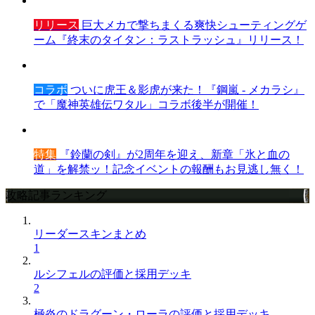
リリース
巨大メカで撃ちまくる爽快シューティングゲ
ーム『終末のタイタン：ラストラッシュ』リリース！
コラボ
ついに虎王＆影虎が来た！『鋼嵐 - メカラシ』
で「魔神英雄伝ワタル」コラボ後半が開催！
特集
『鈴蘭の剣』が2周年を迎え、新章「氷と血の
道」を解禁ッ！記念イベントの報酬もお見逃し無く！
攻略記事ランキング
リーダースキンまとめ
1
ルシフェルの評価と採用デッキ
2
極炎のドラグーン・ローラの評価と採用デッキ