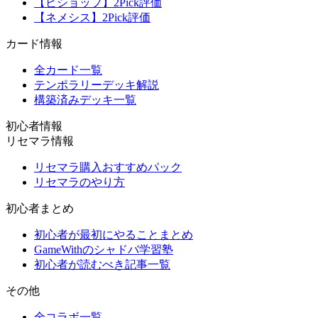
【ビショップ】2Pick評価
【ネメシス】2Pick評価
カード情報
全カード一覧
テンポラリーデッキ解説
構築済みデッキ一覧
初心者情報
リセマラ情報
リセマラ購入おすすめパック
リセマラのやり方
初心者まとめ
初心者が最初にやることまとめ
GameWithのシャドバ学習塾
初心者が読むべき記事一覧
その他
全コラボ一覧