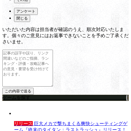
アンケート
閉じる
いただいた内容は担当者が確認のうえ、順次対応いたしま
す。個々のご意見にはお返事できないことを予めご了承くだ
さいませ。
ゲームを探す
リリース
巨大メカで撃ちまくる爽快シューティングゲ
ーム『終末のタイタン：ラストラッシュ』リリース！