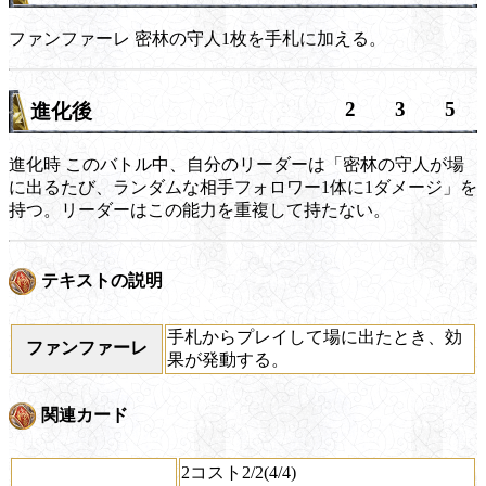
ファンファーレ
密林の守人1枚を手札に加える。
2
3
5
進化後
進化時
このバトル中、自分のリーダーは「密林の守人が場
に出るたび、ランダムな相手フォロワー1体に1ダメージ」を
持つ。リーダーはこの能力を重複して持たない。
テキストの説明
手札からプレイして場に出たとき、効
ファンファーレ
果が発動する。
関連カード
2コスト2/2(4/4)