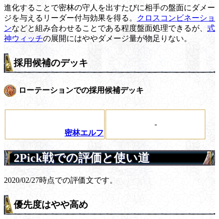
進化することで密林の守人を出すたびに相手の盤面にダメー
ジを与えるリーダー付与効果を得る。
クロスコンビネーショ
ン
などと組み合わせることである程度盤面処理できるが、
式
神ウィッチ
の展開にはややダメージ量が物足りない。
採用候補のデッキ
ローテーションでの採用候補デッキ
-
密林エルフ
2Pick戦での評価と使い道
2020/02/27時点での評価文です。
優先度はやや高め