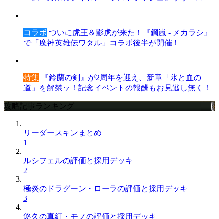
コラボ
ついに虎王＆影虎が来た！『鋼嵐 - メカラシ』
で「魔神英雄伝ワタル」コラボ後半が開催！
特集
『鈴蘭の剣』が2周年を迎え、新章「氷と血の
道」を解禁ッ！記念イベントの報酬もお見逃し無く！
攻略記事ランキング
リーダースキンまとめ
1
ルシフェルの評価と採用デッキ
2
極炎のドラグーン・ローラの評価と採用デッキ
3
悠久の真紅・モノの評価と採用デッキ