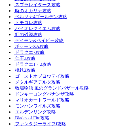
スプラレイダース攻略
時のオカリナ攻略
ペルソナ4ゴールデン攻略
トモコレ攻略
バイオレクイエム攻略
紅の砂漠攻略
デイモン&ベイビー攻略
ポケモンZA攻略
ドラクエ7攻略
仁王3攻略
ドラクエ1・2攻略
桃鉄2攻略
ゴーストオブヨウテイ攻略
メタルギアデルタ攻略
牧場物語 風のグランドバザール攻略
ドンキーコングバナンザ攻略
マリオカートワールド攻略
モンハンワイルズ攻略
エルデンリング攻略
Blades of Fire攻略
ファンタジーライフi攻略