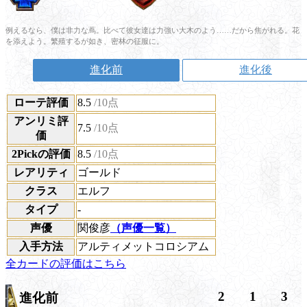
例えるなら、僕は非力な蔦。比べて彼女達は力強い大木のよう……だから焦がれる。花
を添えよう。繁殖するが如き、密林の征服に。
進化前
進化後
ローテ評価
8.5
/10点
アンリミ評
7.5
/10点
価
2Pickの評価
8.5
/10点
レアリティ
ゴールド
クラス
エルフ
タイプ
-
声優
関俊彦
（声優一覧）
入手方法
アルティメットコロシアム
全カードの評価はこちら
2
1
3
進化前