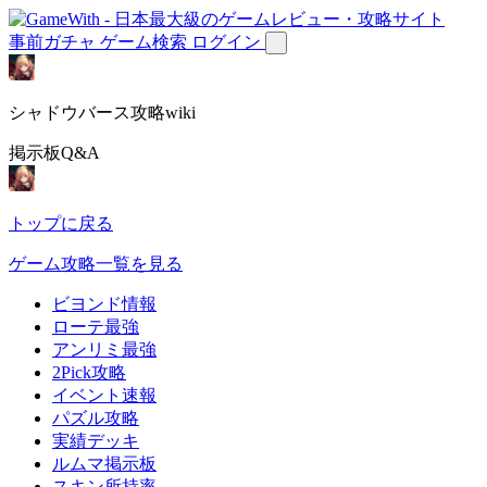
事前ガチャ
ゲーム検索
ログイン
シャドウバース攻略wiki
掲示板Q&A
トップに戻る
ゲーム攻略一覧を見る
ビヨンド情報
ローテ最強
アンリミ最強
2Pick攻略
イベント速報
パズル攻略
実績デッキ
ルムマ掲示板
スキン所持率