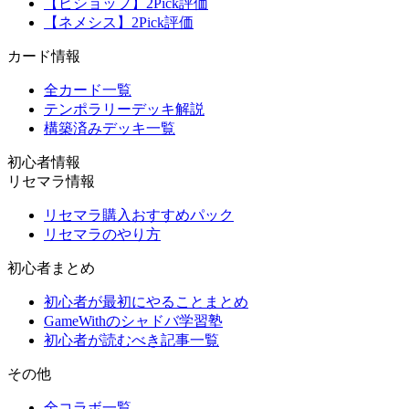
【ビショップ】2Pick評価
【ネメシス】2Pick評価
カード情報
全カード一覧
テンポラリーデッキ解説
構築済みデッキ一覧
初心者情報
リセマラ情報
リセマラ購入おすすめパック
リセマラのやり方
初心者まとめ
初心者が最初にやることまとめ
GameWithのシャドバ学習塾
初心者が読むべき記事一覧
その他
全コラボ一覧