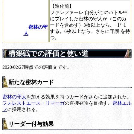
【進化前】
ファンファーレ
自分がこのバトル中
にプレイした密林の守人が（このカ
ードを含めず）3枚以上なら、+1/+1
密林の守
する。6枚以上なら、さらに
守護
を持
人
つ。
構築戦での評価と使い道
2020/02/27時点での評価文です。
新たな密林カード
密林の守人
を加える効果を持つカードがさらに追加された。
フォレストエース・リマーガ
の直接召喚を目指す、
密林エル
フ
に採用される。
リーダー付与効果