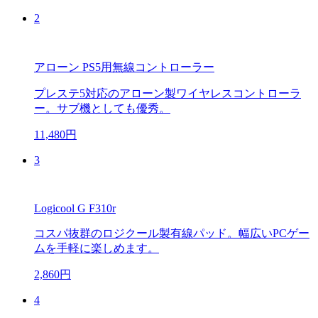
2
アローン PS5用無線コントローラー
プレステ5対応のアローン製ワイヤレスコントローラ
ー。サブ機としても優秀。
11,480円
3
Logicool G F310r
コスパ抜群のロジクール製有線パッド。幅広いPCゲー
ムを手軽に楽しめます。
2,860円
4