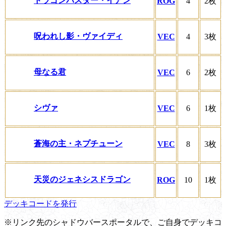
ドラゴンバスター・イアン
ROG
4
2枚
呪われし影・ヴァイディ
VEC
4
3枚
母なる君
VEC
6
2枚
シヴァ
VEC
6
1枚
蒼海の主・ネプチューン
VEC
8
3枚
天災のジェネシスドラゴン
ROG
10
1枚
デッキコードを発行
※リンク先のシャドウバースポータルで、ご自身でデッキコ