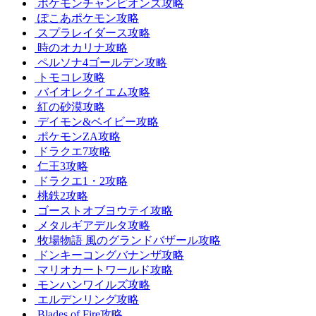
ポケモンチャンピオンズ攻略
ぽこあポケモン攻略
スプラレイダース攻略
時のオカリナ攻略
ペルソナ4ゴールデン攻略
トモコレ攻略
バイオレクイエム攻略
紅の砂漠攻略
デイモン&ベイビー攻略
ポケモンZA攻略
ドラクエ7攻略
仁王3攻略
ドラクエ1・2攻略
桃鉄2攻略
ゴーストオブヨウテイ攻略
メタルギアデルタ攻略
牧場物語 風のグランドバザール攻略
ドンキーコングバナンザ攻略
マリオカートワールド攻略
モンハンワイルズ攻略
エルデンリング攻略
Blades of Fire攻略