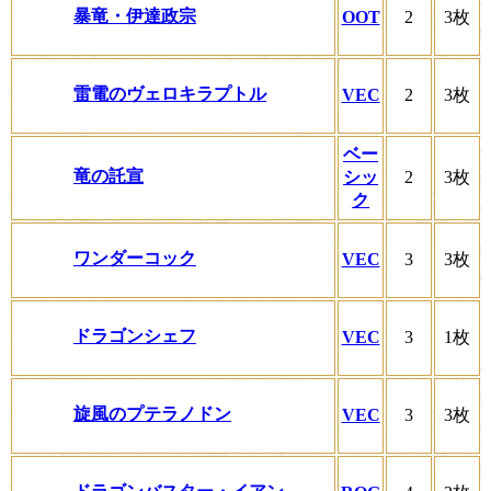
暴竜・伊達政宗
OOT
2
3枚
雷電のヴェロキラプトル
VEC
2
3枚
ベー
竜の託宣
シッ
2
3枚
ク
ワンダーコック
VEC
3
3枚
ドラゴンシェフ
VEC
3
1枚
旋風のプテラノドン
VEC
3
3枚