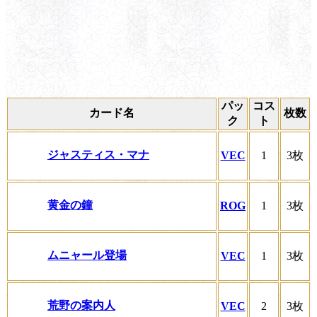
パッ
コス
カード名
枚数
ク
ト
ジャスティス・マナ
VEC
1
3枚
黄金の鐘
ROG
1
3枚
ムニャール登場
VEC
1
3枚
荒野の案内人
VEC
2
3枚