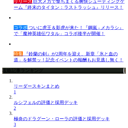
リリース
巨大メカで撃ちまくる爽快シューティングゲ
ーム『終末のタイタン：ラストラッシュ』リリース！
コラボ
ついに虎王＆影虎が来た！『鋼嵐 - メカラシ』
で「魔神英雄伝ワタル」コラボ後半が開催！
特集
『鈴蘭の剣』が2周年を迎え、新章「氷と血の
道」を解禁ッ！記念イベントの報酬もお見逃し無く！
攻略記事ランキング
リーダースキンまとめ
1
ルシフェルの評価と採用デッキ
2
極炎のドラグーン・ローラの評価と採用デッキ
3