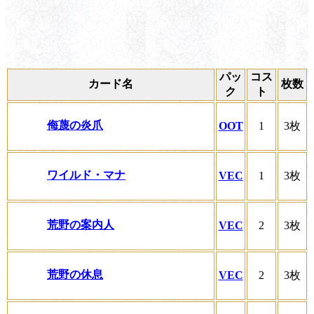
パッ
コス
カード名
枚数
ク
ト
侮蔑の炎爪
OOT
1
3枚
ワイルド・マナ
VEC
1
3枚
荒野の案内人
VEC
2
3枚
荒野の休息
VEC
2
3枚