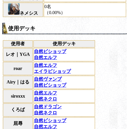
0名
（0.00%）
ネメシス
使用デッキ
使用者
使用デッキ
自然ビショップ
レオ｜YGA
自然エルフ
自然エルフ
roar
エイラビショップ
自然ヴァンプ
Airy｜はる
自然ビショップ
自然エルフ
siroxxx
自然ネクロ
自然ドラゴン
くろば
自然ネクロ
自然ビショップ
屈辱
自然エルフ