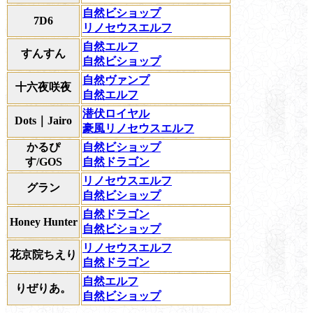
自然ビショップ
7D6
リノセウスエルフ
自然エルフ
すんすん
自然ビショップ
自然ヴァンプ
十六夜咲夜
自然エルフ
潜伏ロイヤル
Dots｜Jairo
豪風リノセウスエルフ
かるぴ
自然ビショップ
す/GOS
自然ドラゴン
リノセウスエルフ
グラン
自然ビショップ
自然ドラゴン
Honey Hunter
自然ビショップ
リノセウスエルフ
花京院ちえり
自然ドラゴン
自然エルフ
りぜりあ。
自然ビショップ