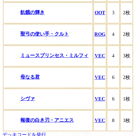
飢餓の輝き
OOT
3
2枚
聖弓の使い手・クルト
ROG
4
2枚
ミュースプリンセス・ミルフィ
VEC
4
3枚
母なる君
VEC
6
2枚
シヴァ
VEC
6
1枚
報復の白き刃・アニエス
VEC
8
3枚
デッキコードを発行