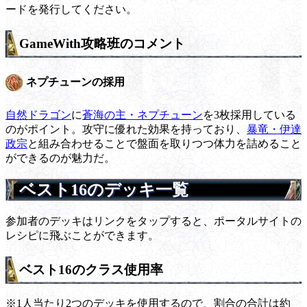
ードを発行してください。
GameWith攻略班のコメント
ネプチューンの採用
自然ドラゴン
に
蒼海の主・ネプチューン
を3枚採用している
のがポイント。攻守に優れた効果を持っており、
暴竜・伊達
政宗
と組み合わせることで盤面を取りつつ体力を詰めること
ができるのが魅力だ。
ベスト16のデッキ一覧
参加者のデッキはリンクをタップすると、ポータルサイトの
レシピに飛ぶことができます。
ベスト16のクラス使用率
※1人当たり2つのデッキを使用するので、割合の合計は約