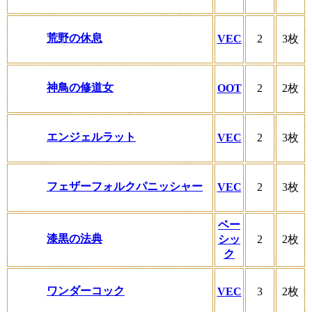
荒野の休息
VEC
2
3枚
神鳥の修道女
OOT
2
2枚
エンジェルラット
VEC
2
3枚
フェザーフォルクパニッシャー
VEC
2
3枚
ベー
漆黒の法典
シッ
2
2枚
ク
ワンダーコック
VEC
3
2枚