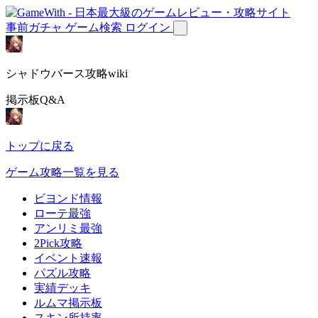
事前ガチャ
ゲーム検索
ログイン
シャドウバース攻略wiki
掲示板Q&A
トップに戻る
ゲーム攻略一覧を見る
ビヨンド情報
ローテ最強
アンリミ最強
2Pick攻略
イベント速報
パズル攻略
実績デッキ
ルムマ掲示板
スキン所持率