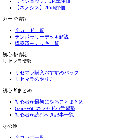
【ビショップ】2Pick評価
【ネメシス】2Pick評価
カード情報
全カード一覧
テンポラリーデッキ解説
構築済みデッキ一覧
初心者情報
リセマラ情報
リセマラ購入おすすめパック
リセマラのやり方
初心者まとめ
初心者が最初にやることまとめ
GameWithのシャドバ学習塾
初心者が読むべき記事一覧
その他
全コラボ一覧