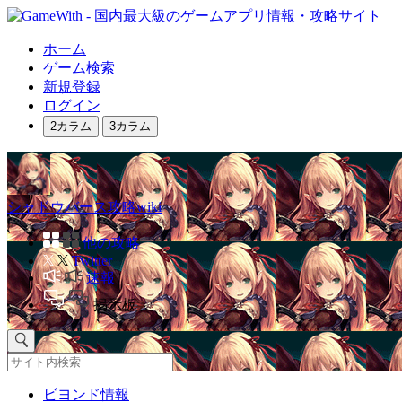
ホーム
ゲーム検索
新規登録
ログイン
2カラム
3カラム
シャドウバース攻略wiki
他の攻略
Twitter
速報
掲示板
ビヨンド情報