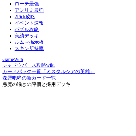
ローテ最強
アンリミ最強
2Pick攻略
イベント速報
パズル攻略
実績デッキ
ルムマ掲示板
スキン所持率
GameWith
シャドウバース攻略wiki
カードパック一覧「ミスタルシアの英雄」
森羅咆哮の新カード一覧
悪魔の囁きの評価と採用デッキ