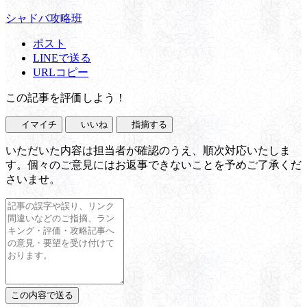
シャドバ攻略班
ポスト
LINEで送る
URLコピー
この記事を評価しよう！
イマイチ
いいね
指摘する
いただいた内容は担当者が確認のうえ、順次対応いたしま
す。個々のご意見にはお返事できないことを予めご了承くだ
さいませ。