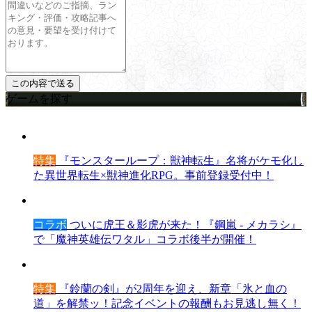
ゲームを探す
特集
『モンスターループ：獣神転生』名将がケモ化し
た異世界転生×獣神進化RPG。事前登録受付中！
コラボ
ついに虎王＆影虎が来た！『鋼嵐 - メカラシ』
で「魔神英雄伝ワタル」コラボ後半が開催！
特集
『鈴蘭の剣』が2周年を迎え、新章「氷と血の
道」を解禁ッ！記念イベントの報酬もお見逃し無く！