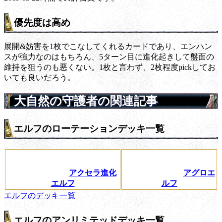
優先度は高め
展開&妨害を1枚でこなしてくれるカードであり、エンハン
スが強力なのはもちろん、5ターン目に進化起きして盤面の
維持を狙うのも悪くない。1枚と言わず、2枚程度pickしてお
いても良いだろう。
大自然の守護者の関連記事
エルフのローテーションデッキ一覧
アクセラ進化
アグロエ
エルフ
ルフ
エルフのデッキ一覧
エルフのアンリミテッドデッキ一覧