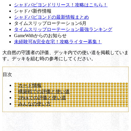
シャドバビヨンドリリース！攻略はこちら！
シャドバ新作情報
シャドバビヨンドの最新情報まとめ
タイムスリップローテーション6月
タイムスリップローテーション最強ランキング
GameWithからのお知らせ
未経験可&完全在宅！攻略ライター募集！
大自然の守護者の評価、デッキ内での使い道を掲載していま
す。デッキを組む時の参考にしてください。
目次
カード情報
構築戦での評価と使い道
2Pickでの評価と使い道
みんなの使い方