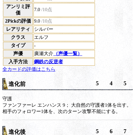
アンリミ評
7.0
/10点
価
2Pickの評価
9.0
/10点
レアリティ
シルバー
クラス
エルフ
タイプ
-
声優
廣瀬大介
（声優一覧）
入手方法
鋼鉄の反逆者
全カードの評価はこちら
5
4
5
進化前
守護
ファンファーレ
エンハンス 9；
大自然の
守護
者1体を出す。
相手のフォロワー1体を、次のターン攻撃不能にする。
5
6
7
進化後