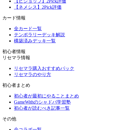
【ビショップ】2Pick評価
【ネメシス】2Pick評価
カード情報
全カード一覧
テンポラリーデッキ解説
構築済みデッキ一覧
初心者情報
リセマラ情報
リセマラ購入おすすめパック
リセマラのやり方
初心者まとめ
初心者が最初にやることまとめ
GameWithのシャドバ学習塾
初心者が読むべき記事一覧
その他
全コラボ一覧