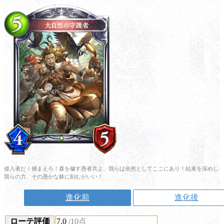
侵入者だ！捕まえろ！森を穢す愚者共よ、我らは依然としてここにあり！結束を深めし
我らの力、その愚かな躰に刻むがいい！
進化前
進化後
ローテ評価
7.0
/10点