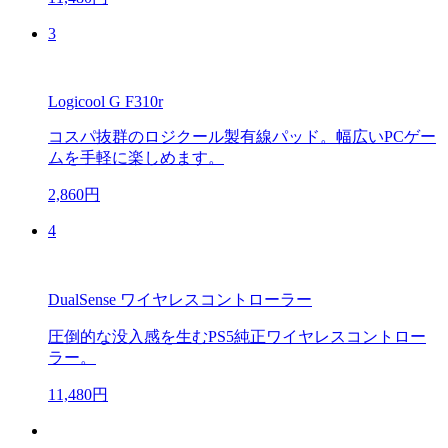
3
Logicool G F310r
コスパ抜群のロジクール製有線パッド。幅広いPCゲー
ムを手軽に楽しめます。
2,860円
4
DualSense ワイヤレスコントローラー
圧倒的な没入感を生むPS5純正ワイヤレスコントロー
ラー。
11,480円