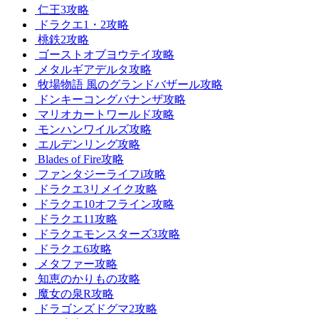
仁王3攻略
ドラクエ1・2攻略
桃鉄2攻略
ゴーストオブヨウテイ攻略
メタルギアデルタ攻略
牧場物語 風のグランドバザール攻略
ドンキーコングバナンザ攻略
マリオカートワールド攻略
モンハンワイルズ攻略
エルデンリング攻略
Blades of Fire攻略
ファンタジーライフi攻略
ドラクエ3リメイク攻略
ドラクエ10オフライン攻略
ドラクエ11攻略
ドラクエモンスターズ3攻略
ドラクエ6攻略
メタファー攻略
知恵のかりもの攻略
魔女の泉R攻略
ドラゴンズドグマ2攻略