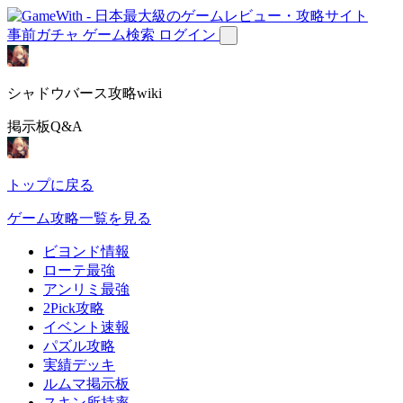
事前ガチャ
ゲーム検索
ログイン
シャドウバース攻略wiki
掲示板Q&A
トップに戻る
ゲーム攻略一覧を見る
ビヨンド情報
ローテ最強
アンリミ最強
2Pick攻略
イベント速報
パズル攻略
実績デッキ
ルムマ掲示板
スキン所持率