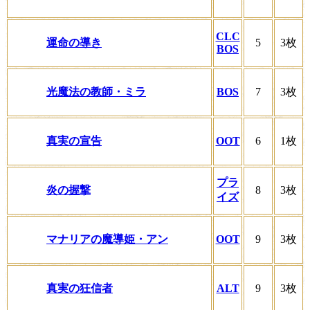
CLC
運命の導き
5
3枚
BOS
光魔法の教師・ミラ
BOS
7
3枚
真実の宣告
OOT
6
1枚
プラ
炎の握撃
8
3枚
イズ
マナリアの魔導姫・アン
OOT
9
3枚
真実の狂信者
ALT
9
3枚