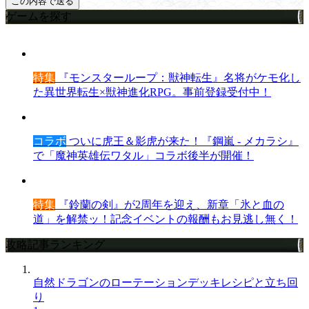
ゲームを探す
特集
『モンスターループ：獣神転生』名将がケモ化し
た異世界転生×獣神進化RPG。事前登録受付中！
コラボ
ついに虎王＆影虎が来た！『鋼嵐 - メカラシ』
で「魔神英雄伝ワタル」コラボ後半が開催！
特集
『鈴蘭の剣』が2周年を迎え、新章「氷と血の
道」を解禁ッ！記念イベントの報酬もお見逃し無く！
攻略記事ランキング
自然ドラゴンのローテーションデッキレシピと立ち回
り