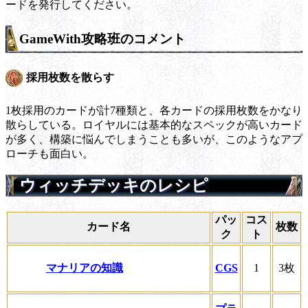
ードを発行してください。
GameWith攻略班のコメント
採用枚数を散らす
1枚採用のカードが計7種類と、各カードの採用枚数をかなり
散らしている。ロイヤルには基本的なスペックが高いカード
が多く、構築に悩んでしまうことも多いが、このようなアプ
ローチも面白い。
ウィッチデッキのレシピ
パッ
コス
カード名
枚数
ク
ト
マナリアの知識
CGS
1
3枚