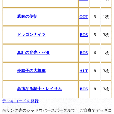
簒奪の使徒
OOT
5
1枚
ドラゴンナイツ
BOS
5
3枚
真紅の穿光・ゼタ
BOS
6
1枚
炎獅子の大将軍
ALT
8
3枚
高潔なる騎士・レイサム
BOS
8
3枚
デッキコードを発行
※リンク先のシャドウバースポータルで、ご自身でデッキコ