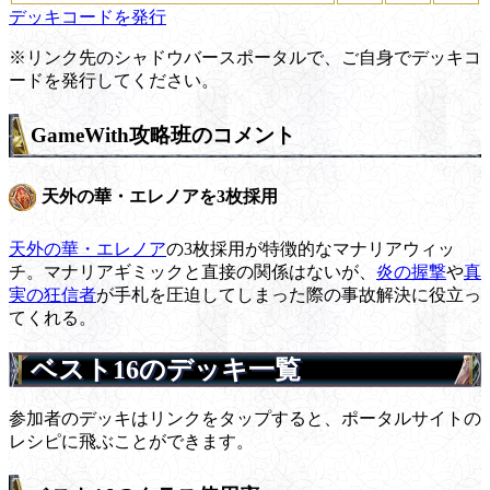
デッキコードを発行
※リンク先のシャドウバースポータルで、ご自身でデッキコ
ードを発行してください。
GameWith攻略班のコメント
天外の華・エレノアを3枚採用
天外の華・エレノア
の3枚採用が特徴的なマナリアウィッ
チ。マナリアギミックと直接の関係はないが、
炎の握撃
や
真
実の狂信者
が手札を圧迫してしまった際の事故解決に役立っ
てくれる。
ベスト16のデッキ一覧
参加者のデッキはリンクをタップすると、ポータルサイトの
レシピに飛ぶことができます。