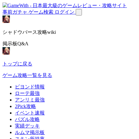
事前ガチャ
ゲーム検索
ログイン
シャドウバース攻略wiki
掲示板Q&A
トップに戻る
ゲーム攻略一覧を見る
ビヨンド情報
ローテ最強
アンリミ最強
2Pick攻略
イベント速報
パズル攻略
実績デッキ
ルムマ掲示板
スキン所持率