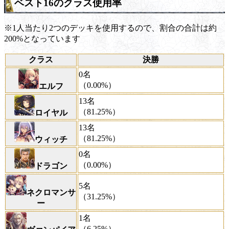
ベスト16のクラス使用率
※1人当たり2つのデッキを使用するので、割合の合計は約
200%となっています
クラス
決勝
0名
（0.00%）
エルフ
13名
（81.25%）
ロイヤル
13名
（81.25%）
ウィッチ
0名
（0.00%）
ドラゴン
5名
ネクロマンサ
（31.25%）
ー
1名
（6.25%）