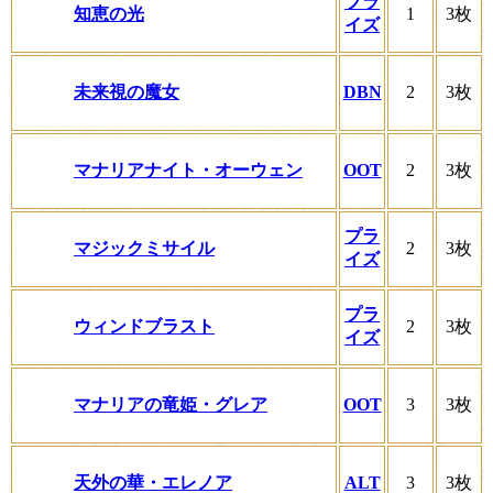
プラ
知恵の光
1
3枚
イズ
未来視の魔女
DBN
2
3枚
マナリアナイト・オーウェン
OOT
2
3枚
プラ
マジックミサイル
2
3枚
イズ
プラ
ウィンドブラスト
2
3枚
イズ
マナリアの竜姫・グレア
OOT
3
3枚
天外の華・エレノア
ALT
3
3枚