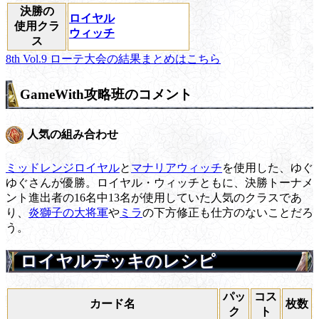
決勝の
ロイヤル
使用クラ
ウィッチ
ス
8th Vol.9 ローテ大会の結果まとめはこちら
GameWith攻略班のコメント
人気の組み合わせ
ミッドレンジロイヤル
と
マナリアウィッチ
を使用した、ゆぐ
ゆぐさんが優勝。ロイヤル・ウィッチともに、決勝トーナメ
ント進出者の16名中13名が使用していた人気のクラスであ
り、
炎獅子の大将軍
や
ミラ
の下方修正も仕方のないことだろ
う。
ロイヤルデッキのレシピ
パッ
コス
カード名
枚数
ク
ト