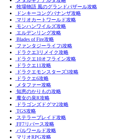
メタルギアデルタ攻略
牧場物語 風のグランドバザール攻略
ドンキーコングバナンザ攻略
マリオカートワールド攻略
モンハンワイルズ攻略
エルデンリング攻略
Blades of Fire攻略
ファンタジーライフi攻略
ドラクエ3リメイク攻略
ドラクエ10オフライン攻略
ドラクエ11攻略
ドラクエモンスターズ3攻略
ドラクエ6攻略
メタファー攻略
知恵のかりもの攻略
魔女の泉R攻略
ドラゴンズドグマ2攻略
TGS攻略
ステラーブレイド攻略
FF7リバース攻略
パルワールド攻略
マリオRPG攻略