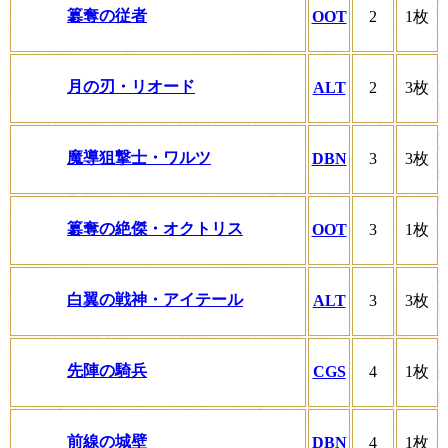
簒奪の従者
OOT
2
1枚
月の刃・リオード
ALT
2
3枚
魔導狙撃士・ワルツ
DBN
3
3枚
簒奪の絶傑・オクトリス
OOT
3
1枚
白翼の戦神・アイテール
ALT
3
3枚
先陣の騎兵
CGS
4
1枚
前線の城壁
DBN
4
1枚