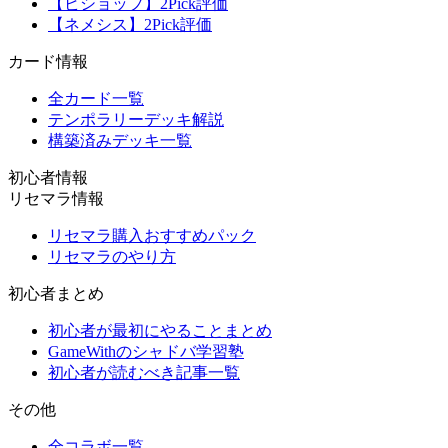
【ビショップ】2Pick評価
【ネメシス】2Pick評価
カード情報
全カード一覧
テンポラリーデッキ解説
構築済みデッキ一覧
初心者情報
リセマラ情報
リセマラ購入おすすめパック
リセマラのやり方
初心者まとめ
初心者が最初にやることまとめ
GameWithのシャドバ学習塾
初心者が読むべき記事一覧
その他
全コラボ一覧