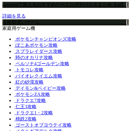
Amazonで買えるおすすめゲーミングデバイスまとめ【ad】
詳細を見る
攻略取扱いゲーム
家庭用ゲーム機
ポケモンチャンピオンズ攻略
ぽこあポケモン攻略
スプラレイダース攻略
時のオカリナ攻略
ペルソナ4ゴールデン攻略
トモコレ攻略
バイオレクイエム攻略
紅の砂漠攻略
デイモン&ベイビー攻略
ポケモンZA攻略
ドラクエ7攻略
仁王3攻略
ドラクエ1・2攻略
桃鉄2攻略
ゴーストオブヨウテイ攻略