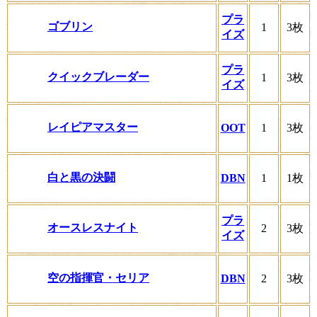
プラ
ゴブリン
1
3枚
イズ
プラ
クイックブレーダー
1
3枚
イズ
レイピアマスター
OOT
1
3枚
白と黒の決闘
DBN
1
1枚
プラ
オースレスナイト
2
3枚
イズ
空の指揮官・セリア
DBN
2
3枚