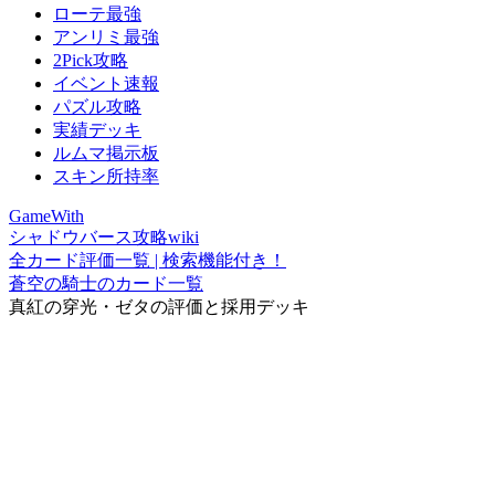
ローテ最強
アンリミ最強
2Pick攻略
イベント速報
パズル攻略
実績デッキ
ルムマ掲示板
スキン所持率
GameWith
シャドウバース攻略wiki
全カード評価一覧 | 検索機能付き！
蒼空の騎士のカード一覧
真紅の穿光・ゼタの評価と採用デッキ