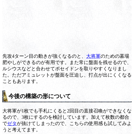
先攻4ターン目の動きが強くなるのと、
大将軍
のための墓場
肥やしができるのが有用です。また常に盤面を残せるので、
ルシウスなどと合わせてポセイドンを取りやすくなりまし
た。ただアミュレットが盤面を圧迫し、打点が出にくくなる
こともあります。
今後の構築の形について
大将軍が1枚でも手札にくると2回目の直接召喚ができなくな
るので、3枚にするのを検討しています。加えて枚数の都合
で
ゼタ
が抜けてしまったので、こちらの使用感も試してみよ
うと考えてます。