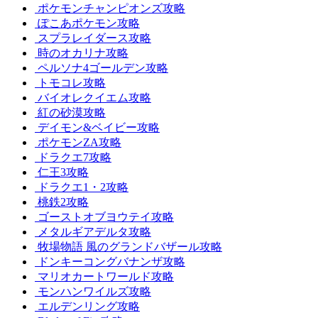
ポケモンチャンピオンズ攻略
ぽこあポケモン攻略
スプラレイダース攻略
時のオカリナ攻略
ペルソナ4ゴールデン攻略
トモコレ攻略
バイオレクイエム攻略
紅の砂漠攻略
デイモン&ベイビー攻略
ポケモンZA攻略
ドラクエ7攻略
仁王3攻略
ドラクエ1・2攻略
桃鉄2攻略
ゴーストオブヨウテイ攻略
メタルギアデルタ攻略
牧場物語 風のグランドバザール攻略
ドンキーコングバナンザ攻略
マリオカートワールド攻略
モンハンワイルズ攻略
エルデンリング攻略