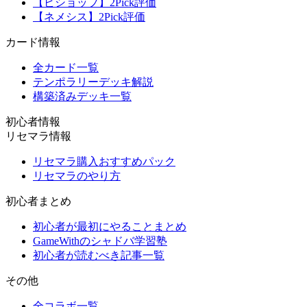
【ビショップ】2Pick評価
【ネメシス】2Pick評価
カード情報
全カード一覧
テンポラリーデッキ解説
構築済みデッキ一覧
初心者情報
リセマラ情報
リセマラ購入おすすめパック
リセマラのやり方
初心者まとめ
初心者が最初にやることまとめ
GameWithのシャドバ学習塾
初心者が読むべき記事一覧
その他
全コラボ一覧