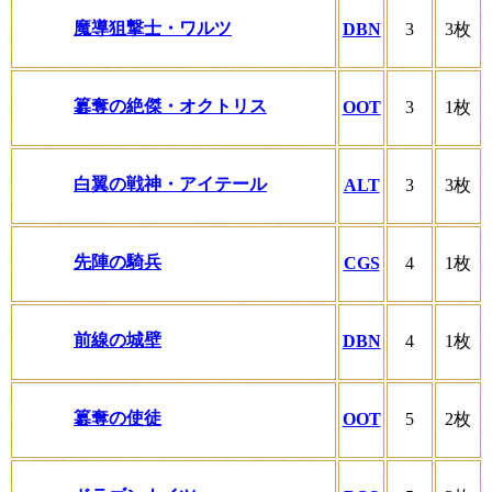
魔導狙撃士・ワルツ
DBN
3
3枚
簒奪の絶傑・オクトリス
OOT
3
1枚
白翼の戦神・アイテール
ALT
3
3枚
先陣の騎兵
CGS
4
1枚
前線の城壁
DBN
4
1枚
簒奪の使徒
OOT
5
2枚