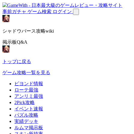
事前ガチャ
ゲーム検索
ログイン
シャドウバース攻略wiki
掲示板Q&A
トップに戻る
ゲーム攻略一覧を見る
ビヨンド情報
ローテ最強
アンリミ最強
2Pick攻略
イベント速報
パズル攻略
実績デッキ
ルムマ掲示板
スキン所持率