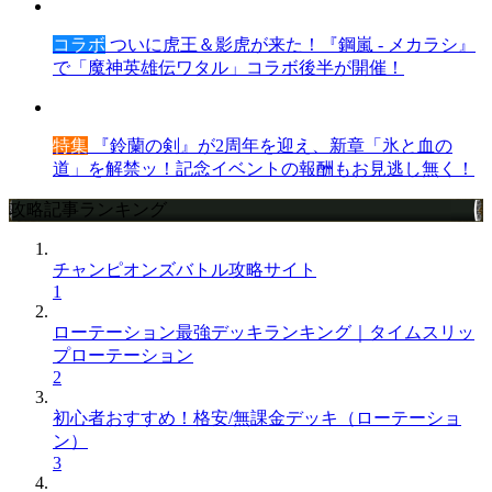
コラボ
ついに虎王＆影虎が来た！『鋼嵐 - メカラシ』
で「魔神英雄伝ワタル」コラボ後半が開催！
特集
『鈴蘭の剣』が2周年を迎え、新章「氷と血の
道」を解禁ッ！記念イベントの報酬もお見逃し無く！
攻略記事ランキング
チャンピオンズバトル攻略サイト
1
ローテーション最強デッキランキング｜タイムスリッ
プローテーション
2
初心者おすすめ！格安/無課金デッキ（ローテーショ
ン）
3