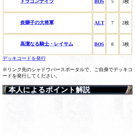
ドラゴンナイツ
BOS
5
3枚
炎獅子の大将軍
ALT
7
2枚
高潔なる騎士・レイサム
BOS
8
3枚
デッキコードを発行
※リンク先のシャドウバースポータルで、ご自身でデッキコ
ードを発行してください。
本人によるポイント解説