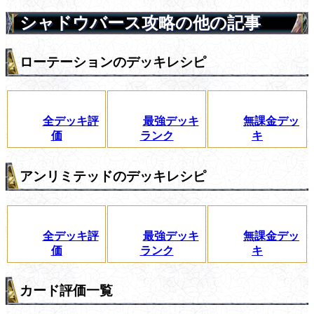
シャドウバース攻略の他の記事
ローテーションのデッキレシピ
全デッキ評
最強デッキ
無課金デッ
価
ランク
キ
アンリミテッドのデッキレシピ
全デッキ評
最強デッキ
無課金デッ
価
ランク
キ
カード評価一覧