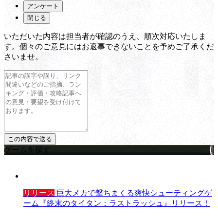
アンケート
閉じる
いただいた内容は担当者が確認のうえ、順次対応いたしま
す。個々のご意見にはお返事できないことを予めご了承くだ
さいませ。
ゲームを探す
リリース
巨大メカで撃ちまくる爽快シューティングゲ
ーム『終末のタイタン：ラストラッシュ』リリース！