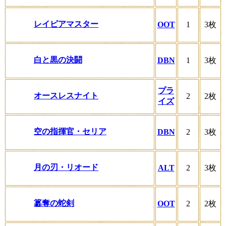
レイピアマスター
OOT
1
3枚
白と黒の決闘
DBN
1
3枚
プラ
オースレスナイト
2
2枚
イズ
空の指揮官・セリア
DBN
2
3枚
月の刃・リオード
ALT
2
3枚
簒奪の蛇剣
OOT
2
2枚