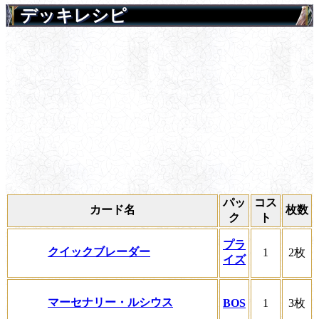
デッキレシピ
パッ
コス
カード名
枚数
ク
ト
プラ
クイックブレーダー
1
2枚
イズ
マーセナリー・ルシウス
BOS
1
3枚