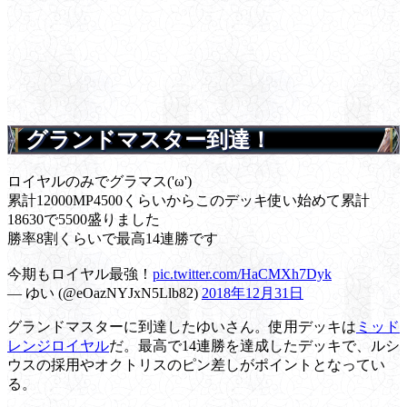
グランドマスター到達！
ロイヤルのみでグラマス('ω')
累計12000MP4500くらいからこのデッキ使い始めて累計
18630で5500盛りました
勝率8割くらいで最高14連勝です
今期もロイヤル最強！
pic.twitter.com/HaCMXh7Dyk
— ゆい (@eOazNYJxN5Llb82)
2018年12月31日
グランドマスターに到達したゆいさん。使用デッキは
ミッド
レンジロイヤル
だ。最高で14連勝を達成したデッキで、ルシ
ウスの採用やオクトリスのピン差しがポイントとなってい
る。