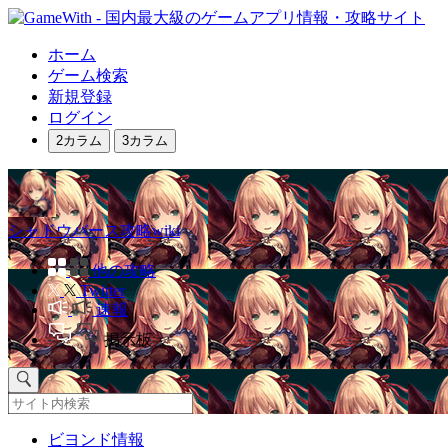
ホーム
ゲーム検索
新規登録
ログイン
2カラム
3カラム
シャドウバース攻略wiki
他の攻略
Twitter
速報
掲示板
ビヨンド情報