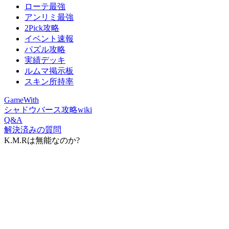
ローテ最強
アンリミ最強
2Pick攻略
イベント速報
パズル攻略
実績デッキ
ルムマ掲示板
スキン所持率
GameWith
シャドウバース攻略wiki
Q&A
解決済みの質問
K.M.Rは無能なのか?