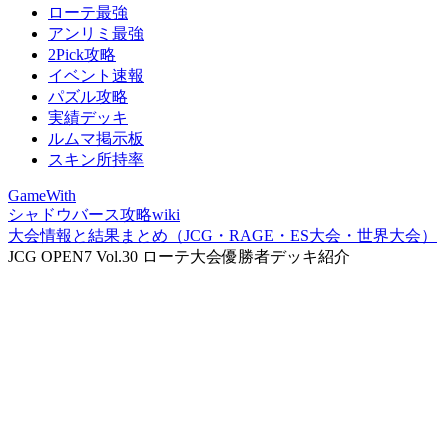
ローテ最強
アンリミ最強
2Pick攻略
イベント速報
パズル攻略
実績デッキ
ルムマ掲示板
スキン所持率
GameWith
シャドウバース攻略wiki
大会情報と結果まとめ（JCG・RAGE・ES大会・世界大会）
JCG OPEN7 Vol.30 ローテ大会優勝者デッキ紹介