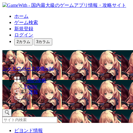
ホーム
ゲーム検索
新規登録
ログイン
2カラム
3カラム
シャドウバース攻略wiki
他の攻略
Twitter
速報
掲示板
ビヨンド情報