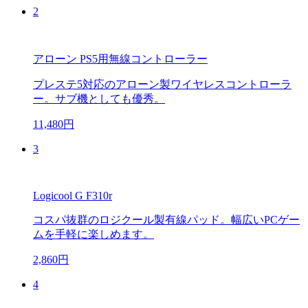
2
アローン PS5用無線コントローラー
プレステ5対応のアローン製ワイヤレスコントローラ
ー。サブ機としても優秀。
11,480円
3
Logicool G F310r
コスパ抜群のロジクール製有線パッド。幅広いPCゲー
ムを手軽に楽しめます。
2,860円
4