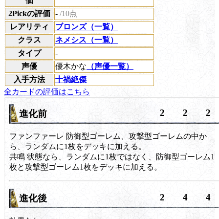
価
2Pickの評価
-
/10点
レアリティ
ブロンズ（一覧）
クラス
ネメシス（一覧）
タイプ
-
声優
優木かな
（声優一覧）
入手方法
十禍絶傑
全カードの評価はこちら
2
2
2
進化前
ファンファーレ
防御型ゴーレム、攻撃型ゴーレムの中か
ら、ランダムに1枚をデッキに加える。
共鳴
状態なら、ランダムに1枚ではなく、防御型ゴーレム1
枚と攻撃型ゴーレム1枚をデッキに加える。
2
4
4
進化後