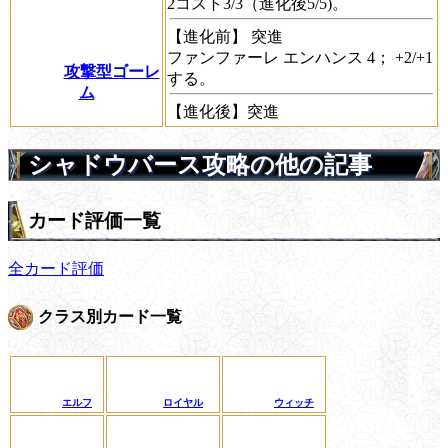
2コスト3/3（進化後5/5)。
【進化前】
突進
ファンファーレ
エンハンス 4；
+2/+1
攻撃型ゴーレ
する。
ム
【進化後】
突進
シャドウバース攻略の他の記事
カード評価一覧
全カード評価
クラス別カード一覧
エルフ
ロイヤル
ウィッチ