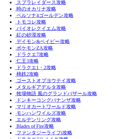
スプラレイダース攻略
時のオカリナ攻略
ペルソナ4ゴールデン攻略
トモコレ攻略
バイオレクイエム攻略
紅の砂漠攻略
デイモン&ベイビー攻略
ポケモンZA攻略
ドラクエ7攻略
仁王3攻略
ドラクエ1・2攻略
桃鉄2攻略
ゴーストオブヨウテイ攻略
メタルギアデルタ攻略
牧場物語 風のグランドバザール攻略
ドンキーコングバナンザ攻略
マリオカートワールド攻略
モンハンワイルズ攻略
エルデンリング攻略
Blades of Fire攻略
ファンタジーライフi攻略