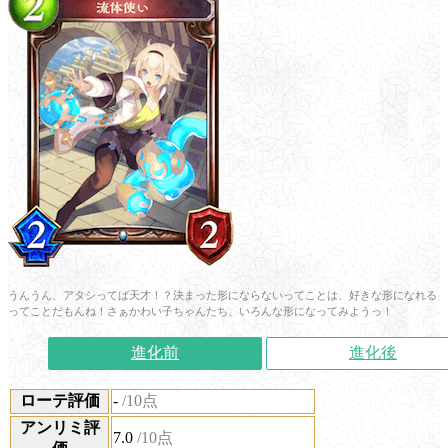
うんうん、アタシってば天才！？決まった形にならないってことは、好きな形になれる
ってことだもんね！さぁかわい子ちゃんたち、いろんな形になってみようっ！
進化前
進化後
ローテ評価
-
/10点
アンリミ評
7.0
/10点