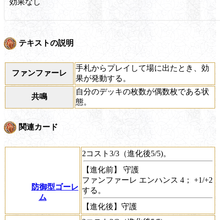
効果なし
テキストの説明
手札からプレイして場に出たとき、効
ファンファーレ
果が発動する。
自分のデッキの枚数が偶数枚である状
共鳴
態。
関連カード
2コスト3/3（進化後5/5)。
【進化前】
守護
ファンファーレ
エンハンス 4；
+1/+2
防御型ゴーレ
する。
ム
【進化後】
守護