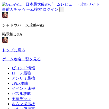
事前ガチャ
ゲーム検索
ログイン
シャドウバース攻略wiki
掲示板Q&A
トップに戻る
ゲーム攻略一覧を見る
ビヨンド情報
ローテ最強
アンリミ最強
2Pick攻略
イベント速報
パズル攻略
実績デッキ
ルムマ掲示板
スキン所持率