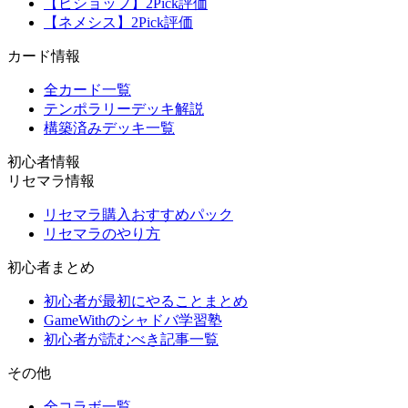
【ビショップ】2Pick評価
【ネメシス】2Pick評価
カード情報
全カード一覧
テンポラリーデッキ解説
構築済みデッキ一覧
初心者情報
リセマラ情報
リセマラ購入おすすめパック
リセマラのやり方
初心者まとめ
初心者が最初にやることまとめ
GameWithのシャドバ学習塾
初心者が読むべき記事一覧
その他
全コラボ一覧