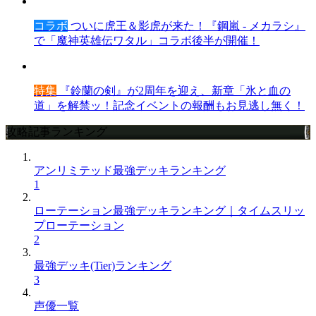
コラボ
ついに虎王＆影虎が来た！『鋼嵐 - メカラシ』
で「魔神英雄伝ワタル」コラボ後半が開催！
特集
『鈴蘭の剣』が2周年を迎え、新章「氷と血の
道」を解禁ッ！記念イベントの報酬もお見逃し無く！
攻略記事ランキング
アンリミテッド最強デッキランキング
1
ローテーション最強デッキランキング｜タイムスリッ
プローテーション
2
最強デッキ(Tier)ランキング
3
声優一覧