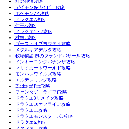
紅の砂漠攻略
デイモン&ベイビー攻略
ポケモンZA攻略
ドラクエ7攻略
仁王3攻略
ドラクエ1・2攻略
桃鉄2攻略
ゴーストオブヨウテイ攻略
メタルギアデルタ攻略
牧場物語 風のグランドバザール攻略
ドンキーコングバナンザ攻略
マリオカートワールド攻略
モンハンワイルズ攻略
エルデンリング攻略
Blades of Fire攻略
ファンタジーライフi攻略
ドラクエ3リメイク攻略
ドラクエ10オフライン攻略
ドラクエ11攻略
ドラクエモンスターズ3攻略
ドラクエ6攻略
メタファー攻略