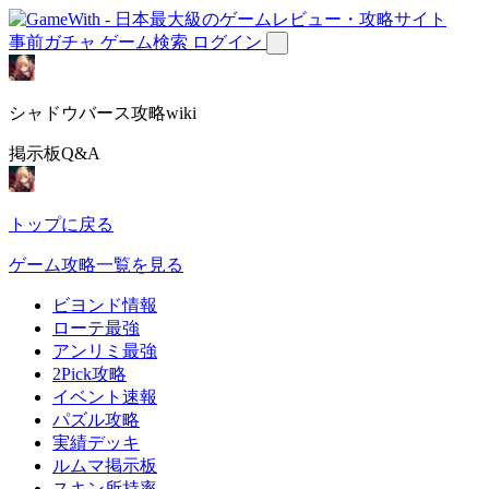
事前ガチャ
ゲーム検索
ログイン
シャドウバース攻略wiki
掲示板Q&A
トップに戻る
ゲーム攻略一覧を見る
ビヨンド情報
ローテ最強
アンリミ最強
2Pick攻略
イベント速報
パズル攻略
実績デッキ
ルムマ掲示板
スキン所持率