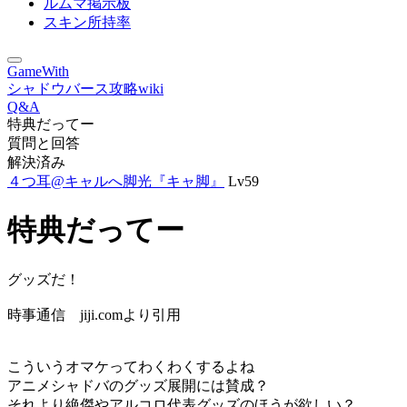
ルムマ掲示板
スキン所持率
GameWith
シャドウバース攻略wiki
Q&A
特典だってー
質問と回答
解決済み
４つ耳@キャルへ脚光『キャ脚』
Lv59
特典だってー
グッズだ！
時事通信 jiji.comより引用
こういうオマケってわくわくするよね
アニメシャドバのグッズ展開には賛成？
それより絶傑やアルコロ代表グッズのほうが欲しい？