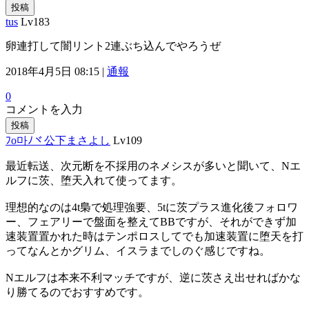
投稿
tus
Lv183
卵連打して闇リント2連ぶち込んでやろうぜ
2018年4月5日 08:15 |
通報
0
コメントを入力
投稿
ﾌo마ﾉヾ公下まさよし
Lv109
最近転送、次元断を不採用のネメシスが多いと聞いて、Nエ
ルフに茨、堕天入れて使ってます。
理想的なのは4t梟で処理強要、5tに茨プラス進化後フォロワ
ー、フェアリーで盤面を整えてBBですが、それができず加
速装置置かれた時はテンポロスしてでも加速装置に堕天を打
ってなんとかグリム、イスラまでしのぐ感じですね。
Nエルフは本来不利マッチですが、逆に茨さえ出せればかな
り勝てるのでおすすめです。