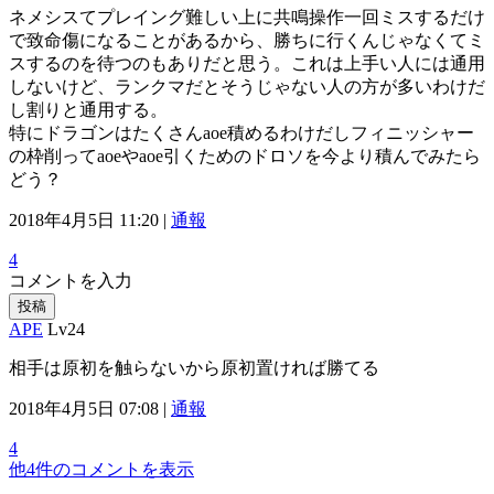
ネメシスてプレイング難しい上に共鳴操作一回ミスするだけ
で致命傷になることがあるから、勝ちに行くんじゃなくてミ
スするのを待つのもありだと思う。これは上手い人には通用
しないけど、ランクマだとそうじゃない人の方が多いわけだ
し割りと通用する。
特にドラゴンはたくさんaoe積めるわけだしフィニッシャー
の枠削ってaoeやaoe引くためのドロソを今より積んでみたら
どう？
2018年4月5日 11:20 |
通報
4
コメントを入力
投稿
APE
Lv24
相手は原初を触らないから原初置ければ勝てる
2018年4月5日 07:08 |
通報
4
他4件のコメントを表示