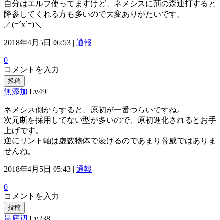
自分はエルフ使ってますけど、ネメシスに荊の森連打すると
降参してくれる方も多いので大変ありがたいです。
／(=´x`=)＼
2018年4月5日 06:53 |
通報
0
コメントを入力
投稿
無添加
Lv49
ネメシス側からすると、原初が一番つらいですね。
次元断を採用してない型が多いので、原初進化されるとお手
上げです。
逆にリント軸は虚数物体で凌げるのであまり脅威ではありま
せんね。
2018年4月5日 05:43 |
通報
0
コメントを入力
投稿
最底辺
Lv238