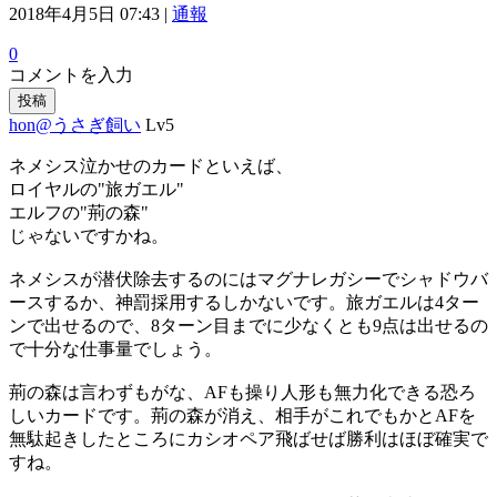
2018年4月5日 07:43 |
通報
0
コメントを入力
投稿
hon@うさぎ飼い
Lv5
ネメシス泣かせのカードといえば、
ロイヤルの"旅ガエル"
エルフの"荊の森"
じゃないですかね。
ネメシスが潜伏除去するのにはマグナレガシーでシャドウバ
ースするか、神罰採用するしかないです。旅ガエルは4ター
ンで出せるので、8ターン目までに少なくとも9点は出せるの
で十分な仕事量でしょう。
荊の森は言わずもがな、AFも操り人形も無力化できる恐ろ
しいカードです。荊の森が消え、相手がこれでもかとAFを
無駄起きしたところにカシオペア飛ばせば勝利はほぼ確実で
すね。