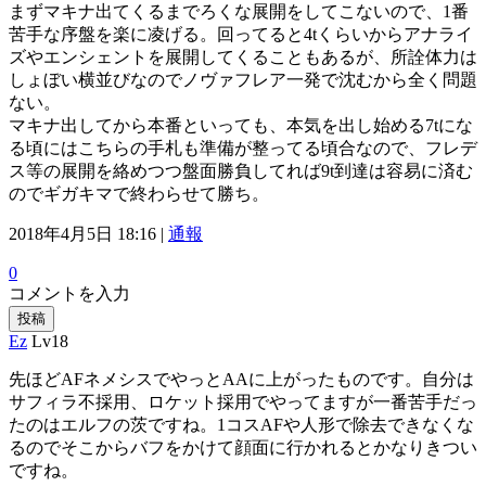
まずマキナ出てくるまでろくな展開をしてこないので、1番
苦手な序盤を楽に凌げる。回ってると4tくらいからアナライ
ズやエンシェントを展開してくることもあるが、所詮体力は
しょぼい横並びなのでノヴァフレア一発で沈むから全く問題
ない。
マキナ出してから本番といっても、本気を出し始める7tにな
る頃にはこちらの手札も準備が整ってる頃合なので、フレデ
ス等の展開を絡めつつ盤面勝負してれば9t到達は容易に済む
のでギガキマで終わらせて勝ち。
2018年4月5日 18:16 |
通報
0
コメントを入力
投稿
Ez
Lv18
先ほどAFネメシスでやっとAAに上がったものです。自分は
サフィラ不採用、ロケット採用でやってますが一番苦手だっ
たのはエルフの茨ですね。1コスAFや人形で除去できなくな
るのでそこからバフをかけて顔面に行かれるとかなりきつい
ですね。