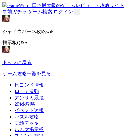
事前ガチャ
ゲーム検索
ログイン
シャドウバース攻略wiki
掲示板Q&A
トップに戻る
ゲーム攻略一覧を見る
ビヨンド情報
ローテ最強
アンリミ最強
2Pick攻略
イベント速報
パズル攻略
実績デッキ
ルムマ掲示板
スキン所持率