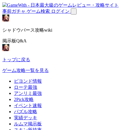
事前ガチャ
ゲーム検索
ログイン
シャドウバース攻略wiki
掲示板Q&A
トップに戻る
ゲーム攻略一覧を見る
ビヨンド情報
ローテ最強
アンリミ最強
2Pick攻略
イベント速報
パズル攻略
実績デッキ
ルムマ掲示板
スキン所持率