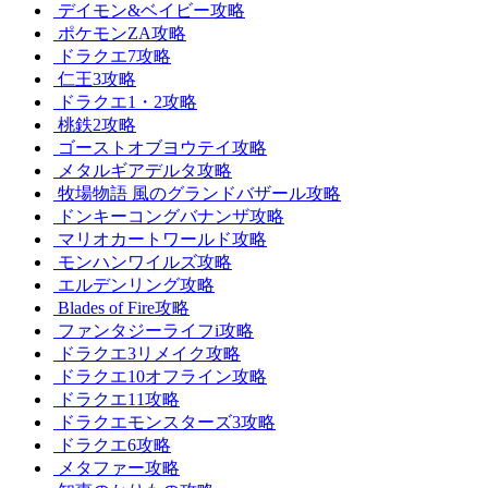
デイモン&ベイビー攻略
ポケモンZA攻略
ドラクエ7攻略
仁王3攻略
ドラクエ1・2攻略
桃鉄2攻略
ゴーストオブヨウテイ攻略
メタルギアデルタ攻略
牧場物語 風のグランドバザール攻略
ドンキーコングバナンザ攻略
マリオカートワールド攻略
モンハンワイルズ攻略
エルデンリング攻略
Blades of Fire攻略
ファンタジーライフi攻略
ドラクエ3リメイク攻略
ドラクエ10オフライン攻略
ドラクエ11攻略
ドラクエモンスターズ3攻略
ドラクエ6攻略
メタファー攻略