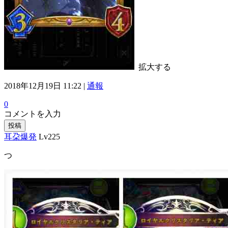
拡大する
2018年12月19日 11:22 |
通報
0
コメントを入力
投稿
耳朶爆発
Lv225
つ