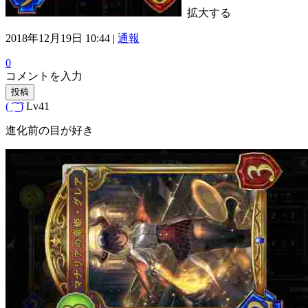
拡大する
2018年12月19日 10:44 |
通報
0
コメントを入力
投稿
( ͡ ͜ ͡ )
Lv41
進化前の目が好き