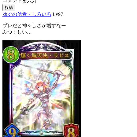
コメントを入力
投稿
ゆぐの信者・しろいろ
Lv97
プレだと神々しさが増すなー
ふつくしい…