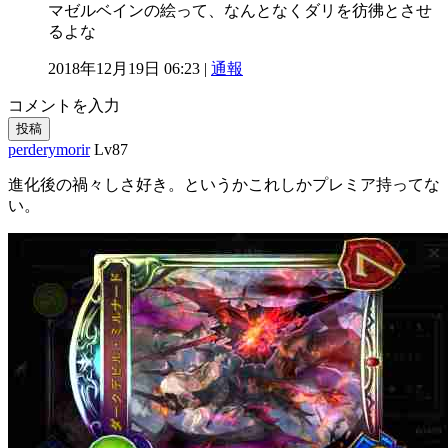
マゼルベインの絵って、なんとなくダリを彷彿とさせ
るよな
2018年12月19日 06:23 |
通報
コメントを入力
投稿
perderymorir
Lv87
進化後の禍々しさ好き。というかこれしかプレミア持ってな
い。