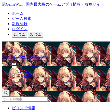
ホーム
ゲーム検索
新規登録
ログイン
2カラム
3カラム
シャドウバース攻略wiki
他の攻略
Twitter
速報
掲示板
ビヨンド情報