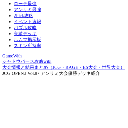
ローテ最強
アンリミ最強
2Pick攻略
イベント速報
パズル攻略
実績デッキ
ルムマ掲示板
スキン所持率
GameWith
シャドウバース攻略wiki
大会情報と結果まとめ（JCG・RAGE・ES大会・世界大会）
JCG OPEN3 Vol.87 アンリミ大会優勝デッキ紹介