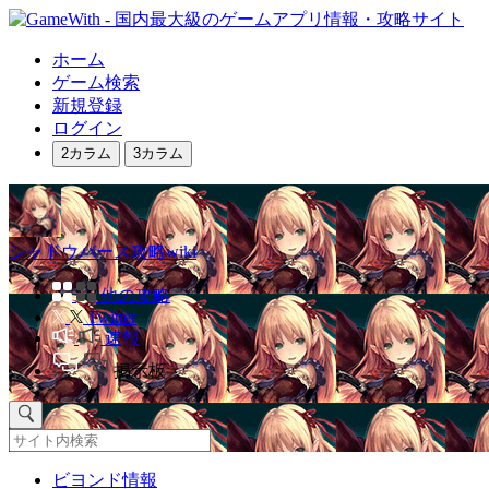
ホーム
ゲーム検索
新規登録
ログイン
2カラム
3カラム
シャドウバース攻略wiki
他の攻略
Twitter
速報
掲示板
ビヨンド情報