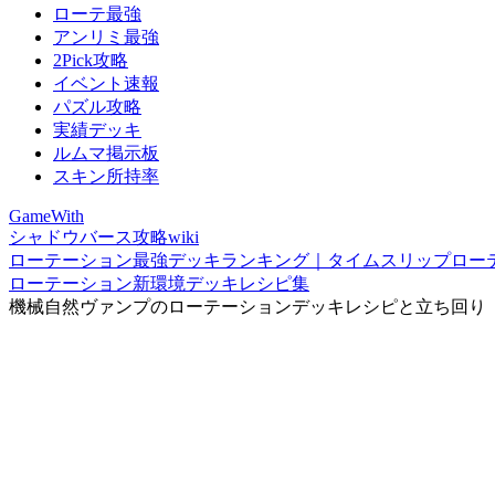
ローテ最強
アンリミ最強
2Pick攻略
イベント速報
パズル攻略
実績デッキ
ルムマ掲示板
スキン所持率
GameWith
シャドウバース攻略wiki
ローテーション最強デッキランキング｜タイムスリップロー
ローテーション新環境デッキレシピ集
機械自然ヴァンプのローテーションデッキレシピと立ち回り