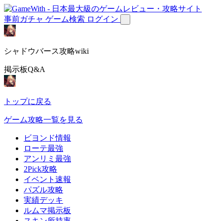
事前ガチャ
ゲーム検索
ログイン
シャドウバース攻略wiki
掲示板Q&A
トップに戻る
ゲーム攻略一覧を見る
ビヨンド情報
ローテ最強
アンリミ最強
2Pick攻略
イベント速報
パズル攻略
実績デッキ
ルムマ掲示板
スキン所持率