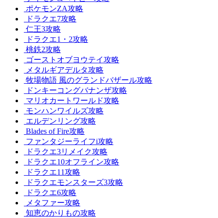
ポケモンZA攻略
ドラクエ7攻略
仁王3攻略
ドラクエ1・2攻略
桃鉄2攻略
ゴーストオブヨウテイ攻略
メタルギアデルタ攻略
牧場物語 風のグランドバザール攻略
ドンキーコングバナンザ攻略
マリオカートワールド攻略
モンハンワイルズ攻略
エルデンリング攻略
Blades of Fire攻略
ファンタジーライフi攻略
ドラクエ3リメイク攻略
ドラクエ10オフライン攻略
ドラクエ11攻略
ドラクエモンスターズ3攻略
ドラクエ6攻略
メタファー攻略
知恵のかりもの攻略