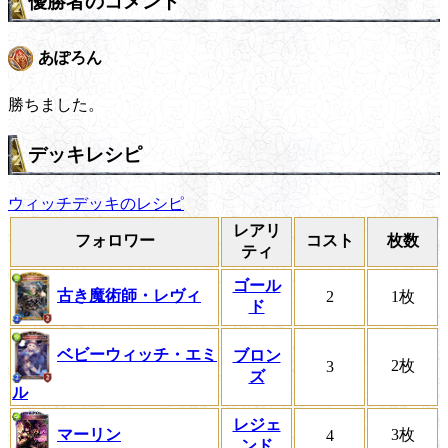
優勝者のコメント
あぽろん
勝ちました。
デッキレシピ
ウィッチデッキのレシピ
レアリ
フォロワー
コスト
枚数
ティ
ゴール
古き魔術師・レヴィ
2
1枚
ド
ベビーウィッチ・エミ
ブロン
2枚
3
ズ
ル
レジェ
マーリン
3枚
4
ンド