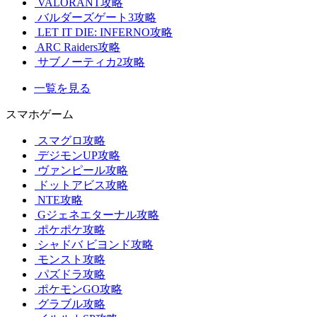
VALORANT攻略
バルダーズゲート3攻略
LET IT DIE: INFERNO攻略
ARC Raiders攻略
サブノーティカ2攻略
一覧を見る
スマホゲーム
スマグロ攻略
デジモンUP攻略
ヴァンピール攻略
ドットアビス攻略
NTE攻略
Gジェネエターナル攻略
ポケポケ攻略
シャドバ ビヨンド攻略
モンスト攻略
パズドラ攻略
ポケモンGO攻略
グラブル攻略