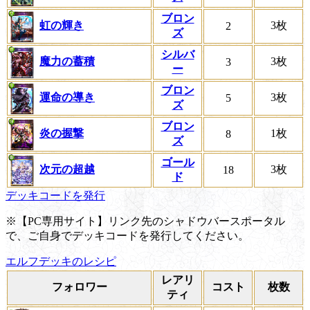
ブロン
虹の輝き
3枚
2
ズ
シルバ
魔力の蓄積
3枚
3
ー
ブロン
運命の導き
3枚
5
ズ
ブロン
炎の握撃
1枚
8
ズ
ゴール
次元の超越
3枚
18
ド
デッキコードを発行
※【PC専用サイト】リンク先のシャドウバースポータル
で、ご自身でデッキコードを発行してください。
エルフデッキのレシピ
レアリ
フォロワー
コスト
枚数
ティ