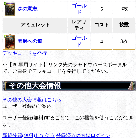
ゴール
森の意志
3枚
5
ド
レアリ
アミュレット
コスト
枚数
ティ
ゴール
冥府への道
3枚
4
ド
デッキコードを発行
※【PC専用サイト】リンク先のシャドウバースポータル
で、ご自身でデッキコードを発行してください。
その他大会情報
その他の大会情報はこちら
ユーザー登録のご案内
ユーザー登録(無料)することで、この機能を使うことができ
ます。
新規登録(無料)して使う
登録済みの方はログイン