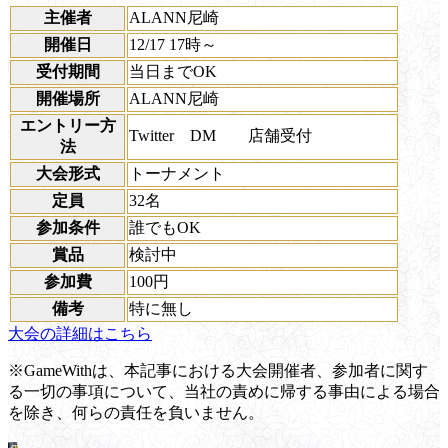
主催者
ALANN尼崎
開催日
12/17 17時～
受付期間
当日までOK
開催場所
ALANN尼崎
エントリー方
Twitter DM 店舗受付
法
大会形式
トーナメント
定員
32名
参加条件
誰でもOK
賞品
検討中
参加費
100円
備考
特に無し
大会の詳細はこちら
※GameWithは、本記事における大会開催者、参加者に関す
る一切の事項について、当社の責めに帰する事由による場合
を除き、何らの責任を負いません。