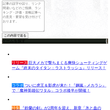
ゲームを探す
リリース
巨大メカで撃ちまくる爽快シューティングゲ
ーム『終末のタイタン：ラストラッシュ』リリース！
コラボ
ついに虎王＆影虎が来た！『鋼嵐 - メカラシ』
で「魔神英雄伝ワタル」コラボ後半が開催！
特集
『鈴蘭の剣』が2周年を迎え、新章「氷と血の