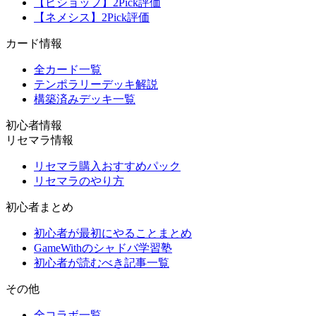
【ビショップ】2Pick評価
【ネメシス】2Pick評価
カード情報
全カード一覧
テンポラリーデッキ解説
構築済みデッキ一覧
初心者情報
リセマラ情報
リセマラ購入おすすめパック
リセマラのやり方
初心者まとめ
初心者が最初にやることまとめ
GameWithのシャドバ学習塾
初心者が読むべき記事一覧
その他
全コラボ一覧