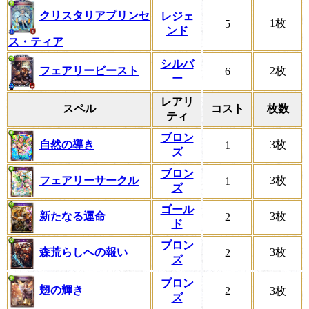
クリスタリアプリンセ
レジェ
1枚
5
ンド
ス・ティア
シルバ
フェアリービースト
2枚
6
ー
レアリ
スペル
コスト
枚数
ティ
ブロン
自然の導き
3枚
1
ズ
ブロン
フェアリーサークル
3枚
1
ズ
ゴール
新たなる運命
3枚
2
ド
ブロン
森荒らしへの報い
3枚
2
ズ
ブロン
翅の輝き
2
3枚
ズ