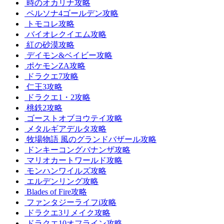
時のオカリナ攻略
ペルソナ4ゴールデン攻略
トモコレ攻略
バイオレクイエム攻略
紅の砂漠攻略
デイモン&ベイビー攻略
ポケモンZA攻略
ドラクエ7攻略
仁王3攻略
ドラクエ1・2攻略
桃鉄2攻略
ゴーストオブヨウテイ攻略
メタルギアデルタ攻略
牧場物語 風のグランドバザール攻略
ドンキーコングバナンザ攻略
マリオカートワールド攻略
モンハンワイルズ攻略
エルデンリング攻略
Blades of Fire攻略
ファンタジーライフi攻略
ドラクエ3リメイク攻略
ドラクエ10オフライン攻略