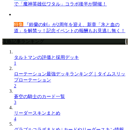
で「魔神英雄伝ワタル」コラボ後半が開催！
特集
『鈴蘭の剣』が2周年を迎え、新章「氷と血の
道」を解禁ッ！記念イベントの報酬もお見逃し無く！
攻略記事ランキング
タルトマンの評価と採用デッキ
1
ローテーション最強デッキランキング｜タイムスリッ
プローテーション
2
蒼空の騎士のカード一覧
3
リーダースキンまとめ
4
グラブルコラボまとめ | カードやリーダースキン情報