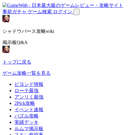
事前ガチャ
ゲーム検索
ログイン
シャドウバース攻略wiki
掲示板Q&A
トップに戻る
ゲーム攻略一覧を見る
ビヨンド情報
ローテ最強
アンリミ最強
2Pick攻略
イベント速報
パズル攻略
実績デッキ
ルムマ掲示板
スキン所持率