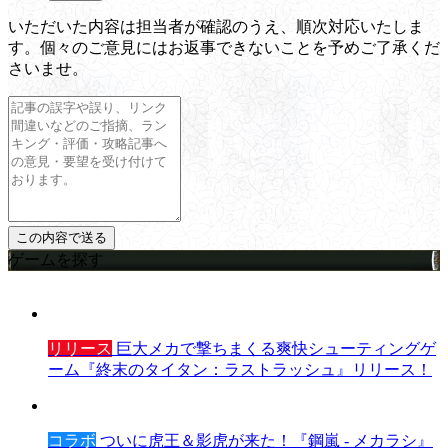
いただいた内容は担当者が確認のうえ、順次対応いたしま
す。個々のご意見にはお返事できないことを予めご了承くだ
さいませ。
ゲームを探す
リリース
巨大メカで撃ちまくる爽快シューティングゲ
ーム『終末のタイタン：ラストラッシュ』リリース！
コラボ
ついに虎王＆影虎が来た！『鋼嵐 - メカラシ』