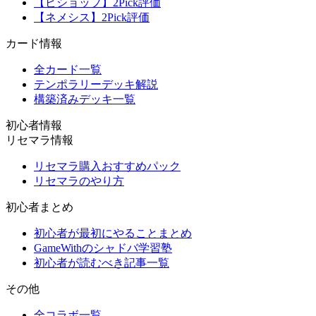
【ビショップ】2Pick評価
【ネメシス】2Pick評価
カード情報
全カード一覧
テンポラリーデッキ解説
構築済みデッキ一覧
初心者情報
リセマラ情報
リセマラ購入おすすめパック
リセマラのやり方
初心者まとめ
初心者が最初にやることまとめ
GameWithのシャドバ学習塾
初心者が読むべき記事一覧
その他
全コラボ一覧