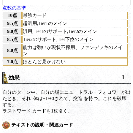
点数の基準
10点
最強カード
9.5点
超汎用,Tier1のメイン
9.0点
汎用,Tier1のサポート,Tier2のメイン
8.5点
Tier2のサポート,Tier下位のメイン
能力は強いが現状不採用、ファンデッキのメイ
8.0点
ン
7.0点
ほとんど見かけない
1
効果
自分のターン中、自分の場にニュートラル・フォロワーが出
たとき、それ1体は+1/+0されて、
突進
を持つ。これを破壊
する。
ラストワード
カードを1枚引く。
テキストの説明・関連カード