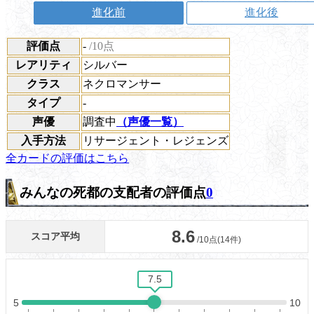
進化前
進化後
評価点
-
/10点
レアリティ
シルバー
クラス
ネクロマンサー
タイプ
-
声優
調査中
（声優一覧）
入手方法
リサージェント・レジェンズ
全カードの評価はこちら
みんなの死都の支配者の評価点
0