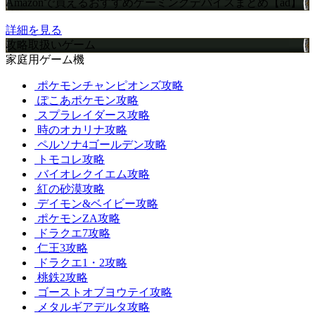
Amazonで買えるおすすめゲーミングデバイスまとめ【ad】
詳細を見る
攻略取扱いゲーム
家庭用ゲーム機
ポケモンチャンピオンズ攻略
ぽこあポケモン攻略
スプラレイダース攻略
時のオカリナ攻略
ペルソナ4ゴールデン攻略
トモコレ攻略
バイオレクイエム攻略
紅の砂漠攻略
デイモン&ベイビー攻略
ポケモンZA攻略
ドラクエ7攻略
仁王3攻略
ドラクエ1・2攻略
桃鉄2攻略
ゴーストオブヨウテイ攻略
メタルギアデルタ攻略