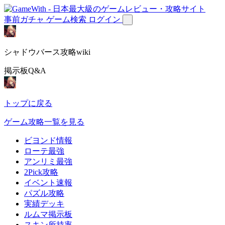
事前ガチャ
ゲーム検索
ログイン
シャドウバース攻略wiki
掲示板Q&A
トップに戻る
ゲーム攻略一覧を見る
ビヨンド情報
ローテ最強
アンリミ最強
2Pick攻略
イベント速報
パズル攻略
実績デッキ
ルムマ掲示板
スキン所持率