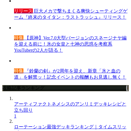
リリース
巨大メカで撃ちまくる爽快シューティングゲ
ーム『終末のタイタン：ラストラッシュ』リリース！
特集
【原神】Ver.7.0大型バージョンのスネージナヤ編
を迎える前に！氷の女皇と七神の思惑を考察系
YouTuberの2人が語る！
特集
『鈴蘭の剣』が2周年を迎え、新章「氷と血の
道」を解禁ッ！記念イベントの報酬もお見逃し無く！
攻略記事ランキング
アーティファクトネメシスのアンリミデッキレシピと
立ち回り
1
ローテーション最強デッキランキング｜タイムスリッ