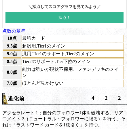
点数の基準
10点
最強カード
9.5点
超汎用,Tier1のメイン
9.0点
汎用,Tier1のサポート,Tier2のメイン
8.5点
Tier2のサポート,Tier下位のメイン
能力は強いが現状不採用、ファンデッキのメイ
8.0点
ン
7.0点
ほとんど見かけない
4
2
2
進化前
アクセラレート
1；自分のフォロワー1体を破壊する。
リア
ニメイト
2（ニュートラル・フォロワーに限る）を行う。そ
れは「
ラストワード
カードを1枚引く」を持つ。