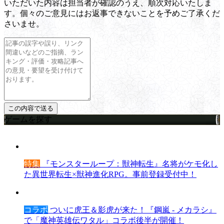
いただいた内容は担当者が確認のうえ、順次対応いたしま
す。個々のご意見にはお返事できないことを予めご了承くだ
さいませ。
ゲームを探す
特集
『モンスターループ：獣神転生』名将がケモ化し
た異世界転生×獣神進化RPG。事前登録受付中！
コラボ
ついに虎王＆影虎が来た！『鋼嵐 - メカラシ』
で「魔神英雄伝ワタル」コラボ後半が開催！