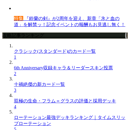
特集
『鈴蘭の剣』が2周年を迎え、新章「氷と血の
道」を解禁ッ！記念イベントの報酬もお見逃し無く！
攻略記事ランキング
クラシック(スタンダード)のカード一覧
1
6th Anniversary収録キャラ＆リーダースキン投票
2
十禍絶傑の新カード一覧
3
双極の生命・フラム＝グラスの評価と採用デッキ
4
ローテーション最強デッキランキング｜タイムスリッ
プローテーション
5