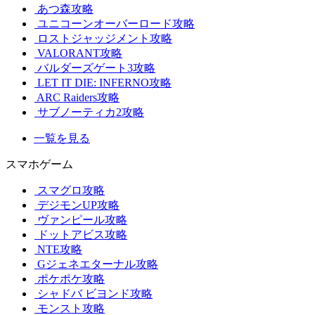
あつ森攻略
ユニコーンオーバーロード攻略
ロストジャッジメント攻略
VALORANT攻略
バルダーズゲート3攻略
LET IT DIE: INFERNO攻略
ARC Raiders攻略
サブノーティカ2攻略
一覧を見る
スマホゲーム
スマグロ攻略
デジモンUP攻略
ヴァンピール攻略
ドットアビス攻略
NTE攻略
Gジェネエターナル攻略
ポケポケ攻略
シャドバ ビヨンド攻略
モンスト攻略