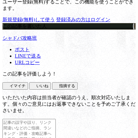
ユーザー登録(無料)することで、この機能を使うことができ
ます。
新規登録(無料)して使う
登録済みの方はログイン
この記事を書いた人
シャドバ攻略班
ポスト
LINEで送る
URLコピー
この記事を評価しよう！
イマイチ
いいね
指摘する
いただいた内容は担当者が確認のうえ、順次対応いたしま
す。個々のご意見にはお返事できないことを予めご了承くだ
さいませ。