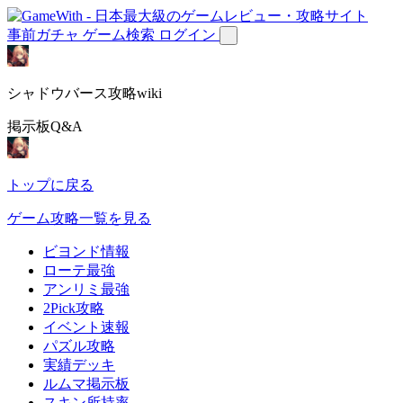
事前ガチャ
ゲーム検索
ログイン
シャドウバース攻略wiki
掲示板Q&A
トップに戻る
ゲーム攻略一覧を見る
ビヨンド情報
ローテ最強
アンリミ最強
2Pick攻略
イベント速報
パズル攻略
実績デッキ
ルムマ掲示板
スキン所持率