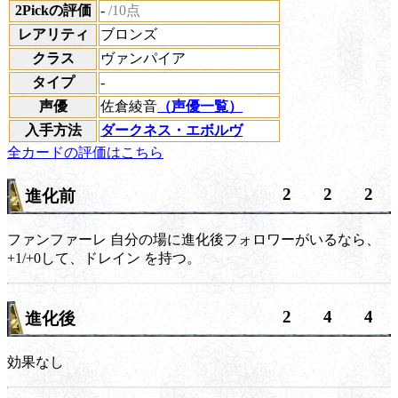
2Pickの評価
-
/10点
レアリティ
ブロンズ
クラス
ヴァンパイア
タイプ
-
声優
佐倉綾音
（声優一覧）
入手方法
ダークネス・エボルヴ
全カードの評価はこちら
2
2
2
進化前
ファンファーレ
自分の場に進化後フォロワーがいるなら、
+1/+0して、
ドレイン
を持つ。
2
4
4
進化後
効果なし