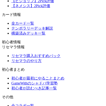
【ビショップ】2Pick評価
【ネメシス】2Pick評価
カード情報
全カード一覧
テンポラリーデッキ解説
構築済みデッキ一覧
初心者情報
リセマラ情報
リセマラ購入おすすめパック
リセマラのやり方
初心者まとめ
初心者が最初にやることまとめ
GameWithのシャドバ学習塾
初心者が読むべき記事一覧
その他
全コラボ一覧