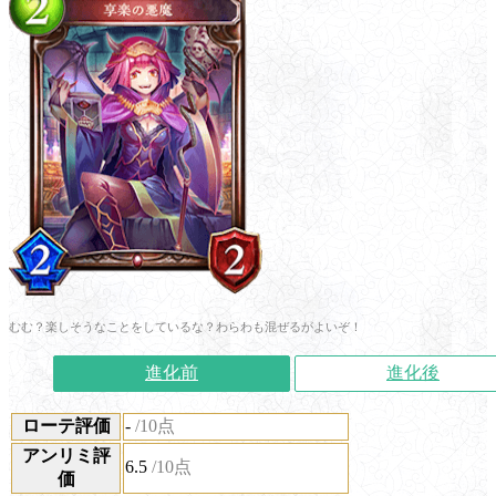
むむ？楽しそうなことをしているな？わらわも混ぜるがよいぞ！
進化前
進化後
ローテ評価
-
/10点
アンリミ評
6.5
/10点
価