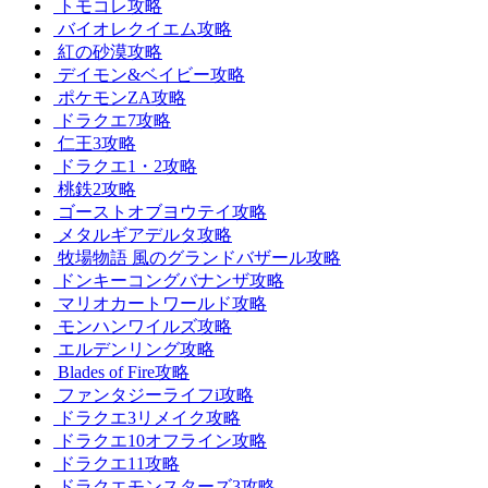
トモコレ攻略
バイオレクイエム攻略
紅の砂漠攻略
デイモン&ベイビー攻略
ポケモンZA攻略
ドラクエ7攻略
仁王3攻略
ドラクエ1・2攻略
桃鉄2攻略
ゴーストオブヨウテイ攻略
メタルギアデルタ攻略
牧場物語 風のグランドバザール攻略
ドンキーコングバナンザ攻略
マリオカートワールド攻略
モンハンワイルズ攻略
エルデンリング攻略
Blades of Fire攻略
ファンタジーライフi攻略
ドラクエ3リメイク攻略
ドラクエ10オフライン攻略
ドラクエ11攻略
ドラクエモンスターズ3攻略