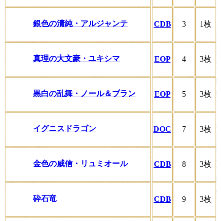
銀色の清純・アルジャンテ
CDB
3
1枚
真理の大文豪・ユキシマ
EOP
4
3枚
黒白の乱舞・ノール＆ブラン
EOP
5
3枚
イグニスドラゴン
DOC
7
3枚
金色の威信・リュミオール
CDB
8
3枚
砕石竜
CDB
9
3枚