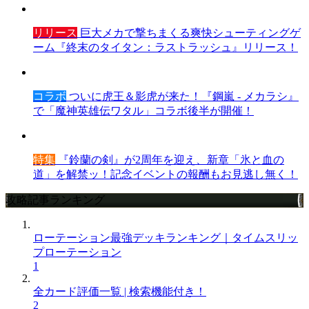
リリース
巨大メカで撃ちまくる爽快シューティングゲ
ーム『終末のタイタン：ラストラッシュ』リリース！
コラボ
ついに虎王＆影虎が来た！『鋼嵐 - メカラシ』
で「魔神英雄伝ワタル」コラボ後半が開催！
特集
『鈴蘭の剣』が2周年を迎え、新章「氷と血の
道」を解禁ッ！記念イベントの報酬もお見逃し無く！
攻略記事ランキング
ローテーション最強デッキランキング｜タイムスリッ
プローテーション
1
全カード評価一覧 | 検索機能付き！
2