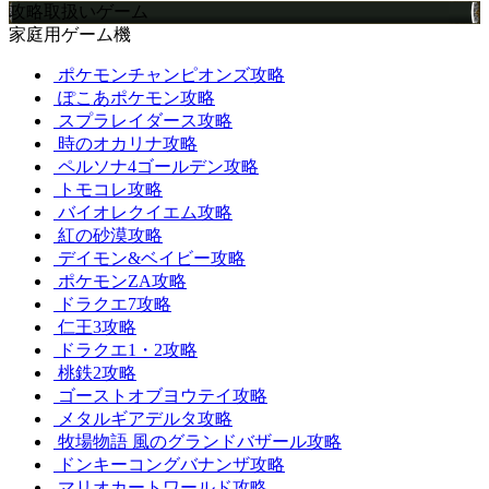
攻略取扱いゲーム
家庭用ゲーム機
ポケモンチャンピオンズ攻略
ぽこあポケモン攻略
スプラレイダース攻略
時のオカリナ攻略
ペルソナ4ゴールデン攻略
トモコレ攻略
バイオレクイエム攻略
紅の砂漠攻略
デイモン&ベイビー攻略
ポケモンZA攻略
ドラクエ7攻略
仁王3攻略
ドラクエ1・2攻略
桃鉄2攻略
ゴーストオブヨウテイ攻略
メタルギアデルタ攻略
牧場物語 風のグランドバザール攻略
ドンキーコングバナンザ攻略
マリオカートワールド攻略