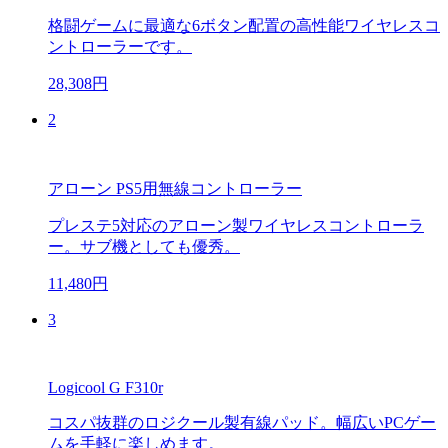
格闘ゲームに最適な6ボタン配置の高性能ワイヤレスコ
ントローラーです。
28,308円
2
アローン PS5用無線コントローラー
プレステ5対応のアローン製ワイヤレスコントローラ
ー。サブ機としても優秀。
11,480円
3
Logicool G F310r
コスパ抜群のロジクール製有線パッド。幅広いPCゲー
ムを手軽に楽しめます。