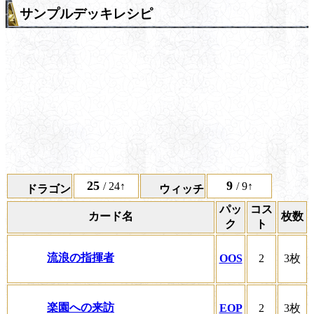
サンプルデッキレシピ
25
9
/ 24↑
/ 9↑
ドラゴン
ウィッチ
パッ
コス
カード名
枚数
ク
ト
流浪の指揮者
OOS
2
3枚
楽園への来訪
EOP
2
3枚