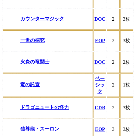
カウンターマジック
DOC
2
3枚
一世の探究
EOP
2
3枚
火炎の竜闘士
DOC
2
2枚
ベー
竜の託宣
シッ
2
1枚
ク
ドラゴニュートの怪力
CDB
2
3枚
独尊龍・スーロン
EOP
3
3枚