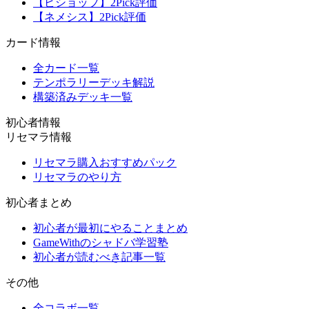
【ビショップ】2Pick評価
【ネメシス】2Pick評価
カード情報
全カード一覧
テンポラリーデッキ解説
構築済みデッキ一覧
初心者情報
リセマラ情報
リセマラ購入おすすめパック
リセマラのやり方
初心者まとめ
初心者が最初にやることまとめ
GameWithのシャドバ学習塾
初心者が読むべき記事一覧
その他
全コラボ一覧