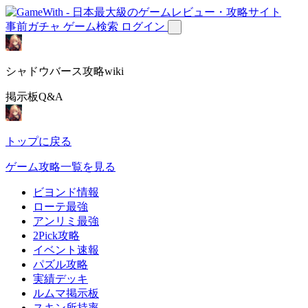
事前ガチャ
ゲーム検索
ログイン
シャドウバース攻略wiki
掲示板Q&A
トップに戻る
ゲーム攻略一覧を見る
ビヨンド情報
ローテ最強
アンリミ最強
2Pick攻略
イベント速報
パズル攻略
実績デッキ
ルムマ掲示板
スキン所持率