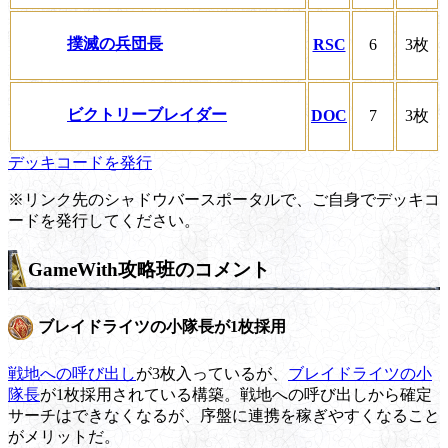
撲滅の兵団長
RSC
6
3枚
ビクトリーブレイダー
DOC
7
3枚
デッキコードを発行
※リンク先のシャドウバースポータルで、ご自身でデッキコ
ードを発行してください。
GameWith攻略班のコメント
ブレイドライツの小隊長が1枚採用
戦地への呼び出し
が3枚入っているが、
ブレイドライツの小
隊長
が1枚採用されている構築。戦地への呼び出しから確定
サーチはできなくなるが、序盤に連携を稼ぎやすくなること
がメリットだ。