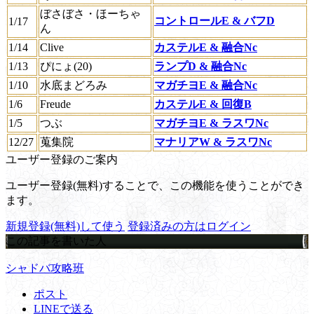
ぼさぼさ・ほーちゃ
コントロールE & バフD
1/17
ん
1/14
Clive
カステルE & 融合Nc
1/13
ぴにょ(20)
ランプD & 融合Nc
1/10
水底まどろみ
マガチヨE & 融合Nc
1/6
Freude
カステルE & 回復B
1/5
つぶ
マガチヨE & ラスワNc
12/27
蒐集院
マナリアW & ラスワNc
ユーザー登録のご案内
ユーザー登録(無料)することで、この機能を使うことができ
ます。
新規登録(無料)して使う
登録済みの方はログイン
この記事を書いた人
シャドバ攻略班
ポスト
LINEで送る