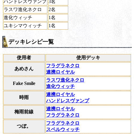
ハンドレスヴァンプ
3名
ラスワ進化ネクロ
2名
進化ウィッチ
1名
ユキシマウィッチ
1名
デッキレシピ一覧
使用者
使用デッキ
フラグラネクロ
あめさん
連携ロイヤル
ラスワ進化ネクロ
Fake Smile
進化ウィッチ
連携ロイヤル
時雨
ハンドレスヴァンプ
連携ロイヤル
梅雨前線
フラグラネクロ
フラグラネクロ
つぼ。
スペルウィッチ