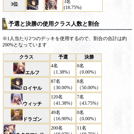
3名
3位
(18.75%)
予選と決勝の使用クラス人数と割合
※1人当たり2つのデッキを使用するので、割合の合計は約
200%となっています
クラス
予選
決勝
4名
0名
（1.38%）
（0.00%）
エルフ
87名
8名
（30.00%）
（50.00%）
ロイヤル
120名
7名
（41.38%）
（43.75%）
ウィッチ
49名
0名
（16.90%）
（0.00%）
ドラゴン
200名
11名