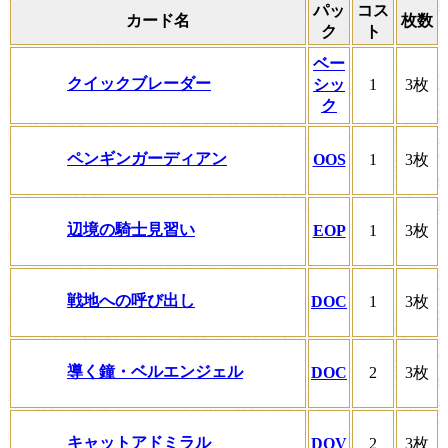
パッ
コス
カード名
枚数
ク
ト
ベー
クイックブレーダー
シッ
1
3枚
ク
ペンギンガーディアン
OOS
1
3枚
辺境の騎士見習い
EOP
1
3枚
戦地への呼び出し
DOC
1
3枚
導く鐘・ベルエンジェル
DOC
2
3枚
キャットアドミラル
DOV
2
3枚