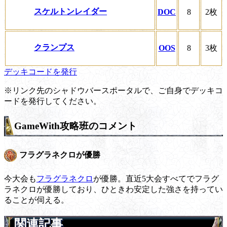
スケルトンレイダー
DOC
8
2枚
クランプス
OOS
8
3枚
デッキコードを発行
※リンク先のシャドウバースポータルで、ご自身でデッキコ
ードを発行してください。
GameWith攻略班のコメント
フラグラネクロが優勝
今大会も
フラグラネクロ
が優勝。直近5大会すべてでフラグ
ラネクロが優勝しており、ひときわ安定した強さを持ってい
ることが伺える。
関連記事