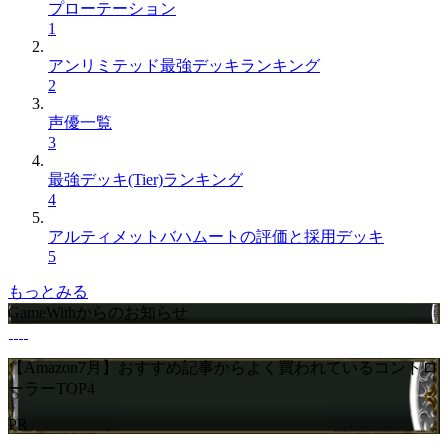
プローテーション
1
アンリミテッド最強デッキランキング
2
声優一覧
3
最強デッキ(Tier)ランキング
4
アルティメットバハムートの評価と採用デッキ
5
もっとみる
GameWithからのお知らせ
【Amazon7月】おすすめ記事からよく買われているコントロ
ーラーTOP4
PR