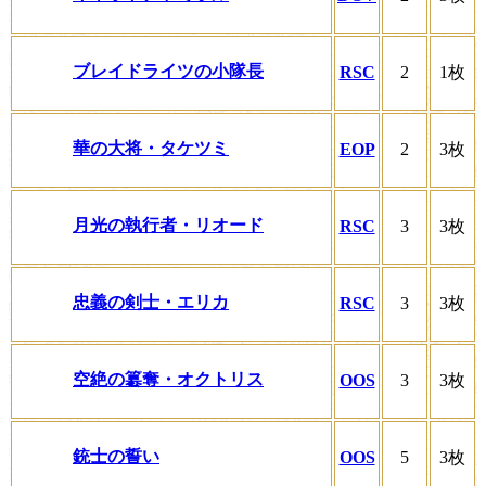
ブレイドライツの小隊長
RSC
2
1枚
華の大将・タケツミ
EOP
2
3枚
月光の執行者・リオード
RSC
3
3枚
忠義の剣士・エリカ
RSC
3
3枚
空絶の簒奪・オクトリス
OOS
3
3枚
銃士の誓い
OOS
5
3枚