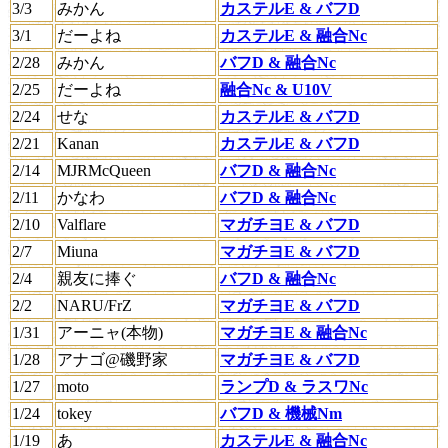
3/3
みかん
カステルE & バフD
3/1
だーよね
カステルE & 融合Nc
2/28
みかん
バフD & 融合Nc
2/25
だーよね
融合Nc & U10V
2/24
せな
カステルE & バフD
2/21
Kanan
カステルE & バフD
2/14
MJRMcQueen
バフD & 融合Nc
2/11
かなわ
バフD & 融合Nc
2/10
Valflare
マガチヨE & バフD
2/7
Miuna
マガチヨE & バフD
2/4
親友に捧ぐ
バフD & 融合Nc
2/2
NARU/FrZ
マガチヨE & バフD
1/31
アーニャ(本物)
マガチヨE & 融合Nc
1/28
アナゴ@磯野家
マガチヨE & バフD
1/27
moto
ランプD & ラスワNc
1/24
tokey
バフD & 機械Nm
1/19
あ
カステルE & 融合Nc