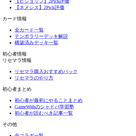
【ビショップ】2Pick評価
【ネメシス】2Pick評価
カード情報
全カード一覧
テンポラリーデッキ解説
構築済みデッキ一覧
初心者情報
リセマラ情報
リセマラ購入おすすめパック
リセマラのやり方
初心者まとめ
初心者が最初にやることまとめ
GameWithのシャドバ学習塾
初心者が読むべき記事一覧
その他
全コラボ一覧