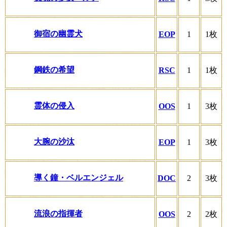
御宿の幽霊犬
EOP
1
1枚
鋼鉄の希望
RSC
1
1枚
霊体の侵入
OOS
1
3枚
大腕の沙汰
EOP
1
3枚
導く鐘・ベルエンジェル
DOC
2
3枚
流浪の指揮者
OOS
2
2枚