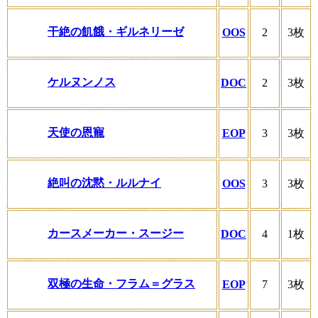
干絶の飢餓・ギルネリーゼ
OOS
2
3枚
ケルヌンノス
DOC
2
3枚
天使の恩寵
EOP
3
3枚
絶叫の沈黙・ルルナイ
OOS
3
3枚
カースメーカー・スージー
DOC
4
1枚
双極の生命・フラム＝グラス
EOP
7
3枚