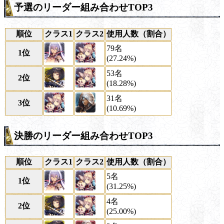
予選のリーダー組み合わせTOP3
順位
クラス1
クラス2
使用人数（割合）
79名
1位
(27.24%)
53名
2位
(18.28%)
31名
3位
(10.69%)
決勝のリーダー組み合わせTOP3
順位
クラス1
クラス2
使用人数（割合）
5名
1位
(31.25%)
4名
2位
(25.00%)