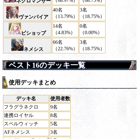
（68.97%）
（68.75%）
ネクロマンサー
40名
3名
（13.79%）
（18.75%）
ヴァンパイア
14名
0名
（4.83%）
（0.00%）
ビショップ
66名
3名
（22.76%）
（18.75%）
ネメシス
ベスト16のデッキ一覧
使用デッキまとめ
デッキ名
使用者数
フラグラネクロ
9名
連携ロイヤル
8名
スペルウィッチ
5名
AFネメシス
3名