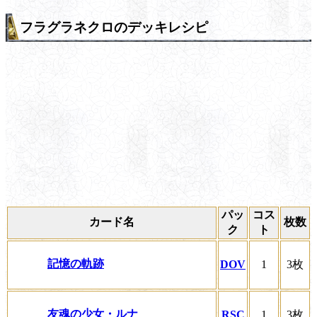
フラグラネクロのデッキレシピ
パッ
コス
カード名
枚数
ク
ト
記憶の軌跡
DOV
1
3枚
友魂の少女・ルナ
RSC
1
3枚