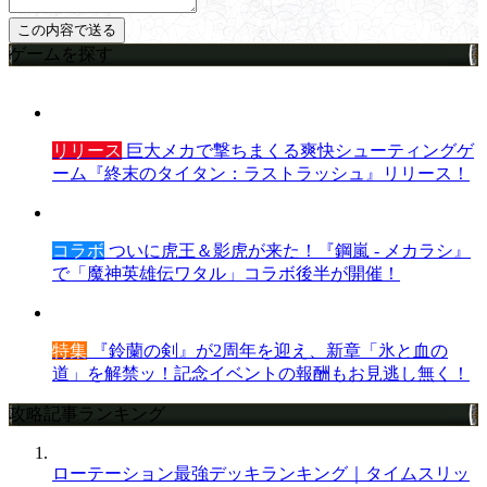
ゲームを探す
リリース
巨大メカで撃ちまくる爽快シューティングゲ
ーム『終末のタイタン：ラストラッシュ』リリース！
コラボ
ついに虎王＆影虎が来た！『鋼嵐 - メカラシ』
で「魔神英雄伝ワタル」コラボ後半が開催！
特集
『鈴蘭の剣』が2周年を迎え、新章「氷と血の
道」を解禁ッ！記念イベントの報酬もお見逃し無く！
攻略記事ランキング
ローテーション最強デッキランキング｜タイムスリッ