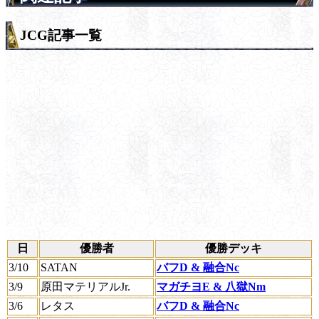
JCG記事一覧
日
優勝者
優勝デッキ
3/10
SATAN
バフD & 融合Nc
3/9
原田マテリアルJr.
マガチヨE & 八獄Nm
3/6
レタス
バフD & 融合Nc