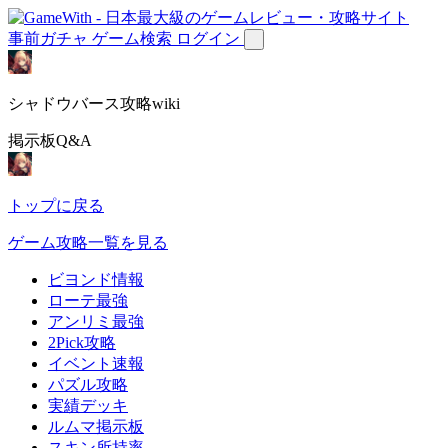
事前ガチャ
ゲーム検索
ログイン
シャドウバース攻略wiki
掲示板Q&A
トップに戻る
ゲーム攻略一覧を見る
ビヨンド情報
ローテ最強
アンリミ最強
2Pick攻略
イベント速報
パズル攻略
実績デッキ
ルムマ掲示板
スキン所持率