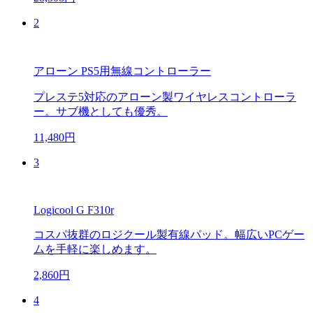
2
アローン PS5用無線コントローラー
プレステ5対応のアローン製ワイヤレスコントローラ
ー。サブ機としても優秀。
11,480円
3
Logicool G F310r
コスパ抜群のロジクール製有線パッド。幅広いPCゲー
ムを手軽に楽しめます。
2,860円
4