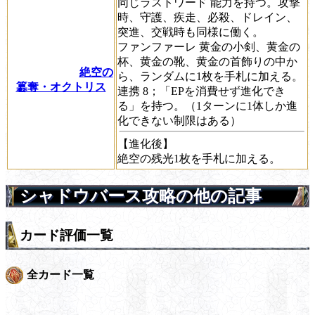
同じ
ラストワード
能力を持つ。
攻撃
時
、
守護
、
疾走
、
必殺
、
ドレイン
、
突進
、
交戦時
も同様に働く。
ファンファーレ
黄金の小剣、黄金の
杯、黄金の靴、黄金の首飾りの中か
絶空の
ら、ランダムに1枚を手札に加える。
簒奪・オクトリス
連携
8；「EPを消費せず進化でき
る」を持つ。（1ターンに1体しか進
化できない制限はある）
【進化後】
絶空の残光1枚を手札に加える。
シャドウバース攻略の他の記事
カード評価一覧
全カード一覧