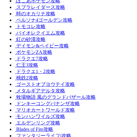
ぽこあポケモン攻略
スプラレイダース攻略
時のオカリナ攻略
ペルソナ4ゴールデン攻略
トモコレ攻略
バイオレクイエム攻略
紅の砂漠攻略
デイモン&ベイビー攻略
ポケモンZA攻略
ドラクエ7攻略
仁王3攻略
ドラクエ1・2攻略
桃鉄2攻略
ゴーストオブヨウテイ攻略
メタルギアデルタ攻略
牧場物語 風のグランドバザール攻略
ドンキーコングバナンザ攻略
マリオカートワールド攻略
モンハンワイルズ攻略
エルデンリング攻略
Blades of Fire攻略
ファンタジーライフi攻略