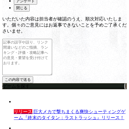
アンケート
閉じる
いただいた内容は担当者が確認のうえ、順次対応いたしま
す。個々のご意見にはお返事できないことを予めご了承くだ
さいませ。
ゲームを探す
リリース
巨大メカで撃ちまくる爽快シューティングゲ
ーム『終末のタイタン：ラストラッシュ』リリース！