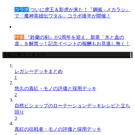
コラボ
ついに虎王＆影虎が来た！『鋼嵐 - メカラシ』
で「魔神英雄伝ワタル」コラボ後半が開催！
特集
『鈴蘭の剣』が2周年を迎え、新章「氷と血の
道」を解禁ッ！記念イベントの報酬もお見逃し無く！
攻略記事ランキング
レガシーデッキまとめ
1
悠久の真紅・モノの評価と採用デッキ
2
自然ビショップのローテーションデッキレシピと立ち
回り
3
真紅の抗戦者・モノの評価と採用デッキ