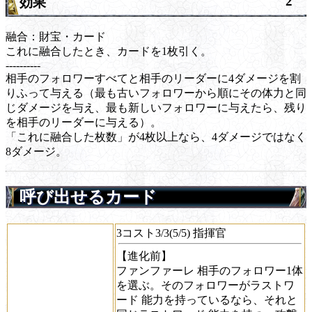
2
効果
融合
：財宝・カード
これに融合したとき、カードを1枚引く。
----------
相手のフォロワーすべてと相手のリーダーに4ダメージを割
りふって与える（最も古いフォロワーから順にその体力と同
じダメージを与え、最も新しいフォロワーに与えたら、残り
を相手のリーダーに与える）。
「これに融合した枚数」が4枚以上なら、4ダメージではなく
8ダメージ。
呼び出せるカード
3コスト3/3(5/5) 指揮官
【進化前】
ファンファーレ
相手のフォロワー1体
を選ぶ。そのフォロワーが
ラストワ
ード
能力を持っているなら、それと