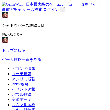
事前ガチャ
ゲーム検索
ログイン
シャドウバース攻略wiki
掲示板Q&A
トップに戻る
ゲーム攻略一覧を見る
ビヨンド情報
ローテ最強
アンリミ最強
2Pick攻略
イベント速報
パズル攻略
実績デッキ
ルムマ掲示板
スキン所持率