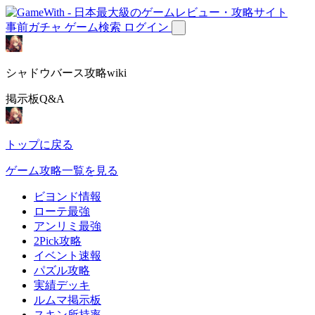
事前ガチャ
ゲーム検索
ログイン
シャドウバース攻略wiki
掲示板Q&A
トップに戻る
ゲーム攻略一覧を見る
ビヨンド情報
ローテ最強
アンリミ最強
2Pick攻略
イベント速報
パズル攻略
実績デッキ
ルムマ掲示板
スキン所持率