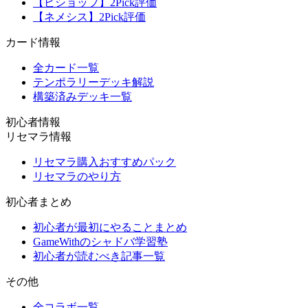
【ビショップ】2Pick評価
【ネメシス】2Pick評価
カード情報
全カード一覧
テンポラリーデッキ解説
構築済みデッキ一覧
初心者情報
リセマラ情報
リセマラ購入おすすめパック
リセマラのやり方
初心者まとめ
初心者が最初にやることまとめ
GameWithのシャドバ学習塾
初心者が読むべき記事一覧
その他
全コラボ一覧