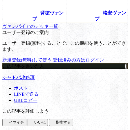
背徳ヴァン
格安ヴァン
プ
プ
ヴァンパイアのデッキ一覧
ユーザー登録のご案内
ユーザー登録(無料)することで、この機能を使うことができ
ます。
新規登録(無料)して使う
登録済みの方はログイン
この記事を書いた人
シャドバ攻略班
ポスト
LINEで送る
URLコピー
この記事を評価しよう！
イマイチ
いいね
指摘する