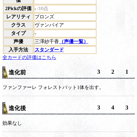
価
2Pickの評価
-
/10点
レアリティ
ブロンズ
クラス
ヴァンパイア
タイプ
-
声優
三澤紗千香
（声優一覧）
入手方法
スタンダード
全カードの評価はこちら
3
2
1
進化前
ファンファーレ
フォレストバット1体を出す。
3
4
3
進化後
効果なし