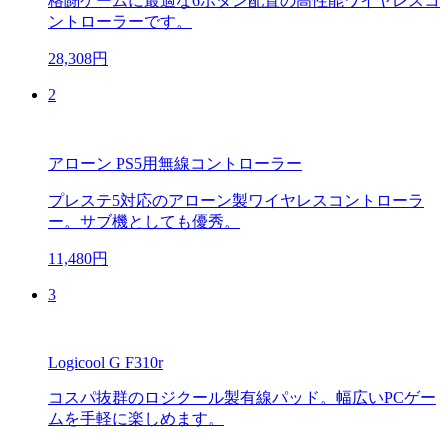
格闘ゲームに最適な6ボタン配置の高性能ワイヤレスコ
ントローラーです。
28,308円
2
アローン PS5用無線コントローラー
プレステ5対応のアローン製ワイヤレスコントローラ
ー。サブ機としても優秀。
11,480円
3
Logicool G F310r
コスパ抜群のロジクール製有線パッド。幅広いPCゲー
ムを手軽に楽しめます。