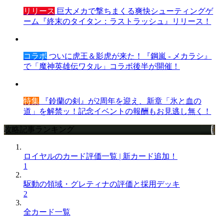
リリース
巨大メカで撃ちまくる爽快シューティングゲ
ーム『終末のタイタン：ラストラッシュ』リリース！
コラボ
ついに虎王＆影虎が来た！『鋼嵐 - メカラシ』
で「魔神英雄伝ワタル」コラボ後半が開催！
特集
『鈴蘭の剣』が2周年を迎え、新章「氷と血の
道」を解禁ッ！記念イベントの報酬もお見逃し無く！
攻略記事ランキング
ロイヤルのカード評価一覧 | 新カード追加！
1
駆動の領域・グレティナの評価と採用デッキ
2
全カード一覧