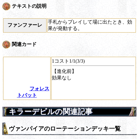
テキストの説明
手札からプレイして場に出たとき、効
ファンファーレ
果が発動する。
関連カード
1コスト1/1(3/3)
【進化前】
効果なし
フォレス
トバット
キラーデビルの関連記事
ヴァンパイアのローテーションデッキ一覧