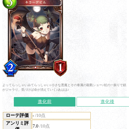
よってらっしゃいみてらっしゃい♪小さな悪魔とその眷属の殺戮ショー♪杖の一振りで鎖
がジャラり、気づけば命が消えていく♪あはは♪
進化前
進化後
ローテ評価
-
/10点
アンリミ評
7.0
/10点