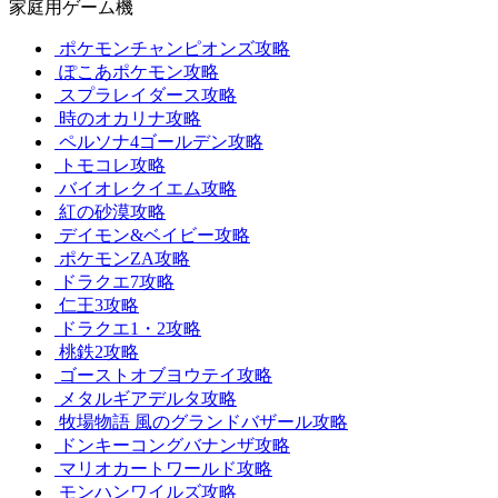
家庭用ゲーム機
ポケモンチャンピオンズ攻略
ぽこあポケモン攻略
スプラレイダース攻略
時のオカリナ攻略
ペルソナ4ゴールデン攻略
トモコレ攻略
バイオレクイエム攻略
紅の砂漠攻略
デイモン&ベイビー攻略
ポケモンZA攻略
ドラクエ7攻略
仁王3攻略
ドラクエ1・2攻略
桃鉄2攻略
ゴーストオブヨウテイ攻略
メタルギアデルタ攻略
牧場物語 風のグランドバザール攻略
ドンキーコングバナンザ攻略
マリオカートワールド攻略
モンハンワイルズ攻略