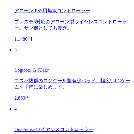
アローン PS5用無線コントローラー
プレステ5対応のアローン製ワイヤレスコントローラ
ー。サブ機としても優秀。
11,480円
3
Logicool G F310r
コスパ抜群のロジクール製有線パッド。幅広いPCゲー
ムを手軽に楽しめます。
2,860円
4
DualSense ワイヤレスコントローラー