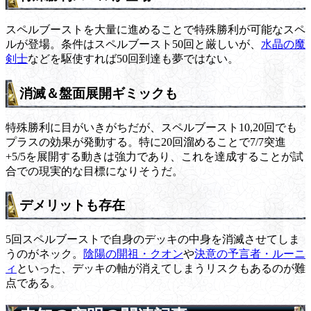
スペルブーストを大量に進めることで特殊勝利が可能なスペ
ルが登場。条件はスペルブースト50回と厳しいが、
水晶の魔
剣士
などを駆使すれば50回到達も夢ではない。
消滅＆盤面展開ギミックも
特殊勝利に目がいきがちだが、スペルブースト10,20回でも
プラスの効果が発動する。特に20回溜めることで7/7突進
+5/5を展開する動きは強力であり、これを達成することが試
合での現実的な目標になりそうだ。
デメリットも存在
5回スペルブーストで自身のデッキの中身を消滅させてしま
うのがネック。
陰陽の開祖・クオン
や
決意の予言者・ルーニ
ィ
といった、デッキの軸が消えてしまうリスクもあるのが難
点である。