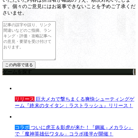
す。個々のご意見にはお返事できないことを予めご了承くだ
さいませ。
ゲームを探す
リリース
巨大メカで撃ちまくる爽快シューティングゲ
ーム『終末のタイタン：ラストラッシュ』リリース！
コラボ
ついに虎王＆影虎が来た！『鋼嵐 - メカラシ』
で「魔神英雄伝ワタル」コラボ後半が開催！