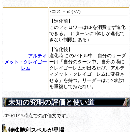
7コスト5/5(7/7)
【進化前】
このフォロワーはEPを消費せず進化
できる。（1ターンに1体しか進化で
きない制限はある）
【進化後】
進化時
このバトル中、自分のリーダ
アルティ
ーは「自分のターン中、自分の場に
メット・クレイゴー
クレイゴーレムが出るたび、アルテ
レム
ィメット・クレイゴーレムに
変身
さ
せる」を持つ。リーダーはこの能力
を重複して持たない。
未知の究明の評価と使い道
2020/11/15時点での評価文です。
特殊勝利スペルが登場