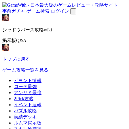
事前ガチャ
ゲーム検索
ログイン
シャドウバース攻略wiki
掲示板Q&A
トップに戻る
ゲーム攻略一覧を見る
ビヨンド情報
ローテ最強
アンリミ最強
2Pick攻略
イベント速報
パズル攻略
実績デッキ
ルムマ掲示板
スキン所持率