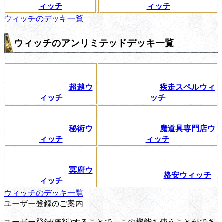
ィッチ
ィッチ
ウィッチのデッキ一覧
ウィッチのアンリミテッドデッキ一覧
超越ウ
疾走スペルウィ
ィッチ
ッチ
秘術ウ
魔道具専門店ウ
ィッチ
ィッチ
冥府ウ
格安ウィッチ
ィッチ
ウィッチのデッキ一覧
ユーザー登録のご案内
ユーザー登録(無料)することで、この機能を使うことができ