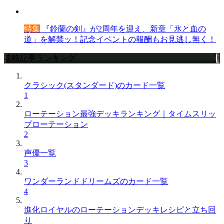
特集
『鈴蘭の剣』が2周年を迎え、新章「氷と血の
道」を解禁ッ！記念イベントの報酬もお見逃し無く！
攻略記事ランキング
クラシック(スタンダード)のカード一覧
1
ローテーション最強デッキランキング｜タイムスリッ
プローテーション
2
声優一覧
3
ワンダーランドドリームズのカード一覧
4
進化ロイヤルのローテーションデッキレシピと立ち回
り