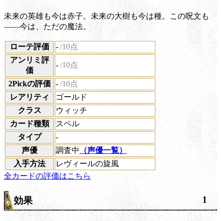
未来の英雄も今は赤子。未来の大樹も今は種。この呪文も
――今は、ただの魔法。
ローテ評価
-
/10点
アンリミ評
-
/10点
価
2Pickの評価
-
/10点
レアリティ
ゴールド
クラス
ウィッチ
カード種類
スペル
タイプ
-
声優
調査中
（声優一覧）
入手方法
レヴィールの旋風
全カードの評価はこちら
1
効果