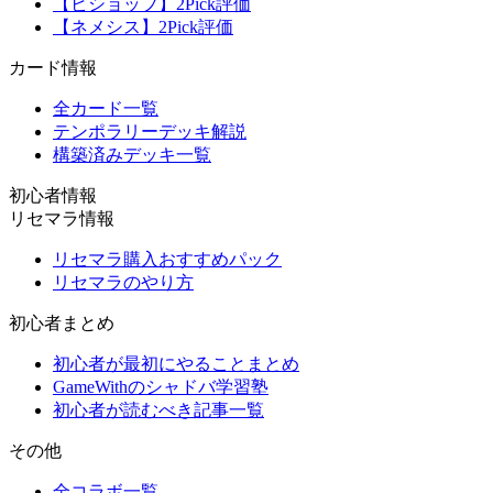
【ビショップ】2Pick評価
【ネメシス】2Pick評価
カード情報
全カード一覧
テンポラリーデッキ解説
構築済みデッキ一覧
初心者情報
リセマラ情報
リセマラ購入おすすめパック
リセマラのやり方
初心者まとめ
初心者が最初にやることまとめ
GameWithのシャドバ学習塾
初心者が読むべき記事一覧
その他
全コラボ一覧