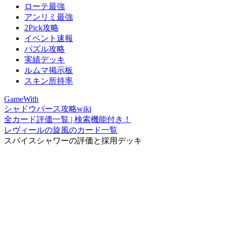
ローテ最強
アンリミ最強
2Pick攻略
イベント速報
パズル攻略
実績デッキ
ルムマ掲示板
スキン所持率
GameWith
シャドウバース攻略wiki
全カード評価一覧 | 検索機能付き！
レヴィールの旋風のカード一覧
スパイスシャワーの評価と採用デッキ