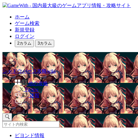
ホーム
ゲーム検索
新規登録
ログイン
2カラム
3カラム
シャドウバース攻略wiki
他の攻略
Twitter
速報
掲示板
ビヨンド情報