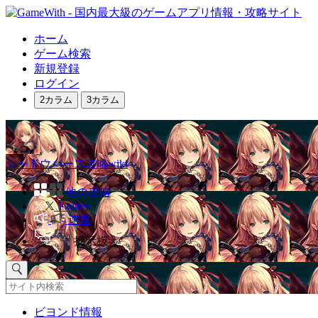
ホーム
ゲーム検索
新規登録
ログイン
2カラム
3カラム
シャドウバース攻略wiki
他の攻略
Twitter
速報
掲示板
ビヨンド情報