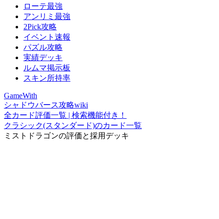
ローテ最強
アンリミ最強
2Pick攻略
イベント速報
パズル攻略
実績デッキ
ルムマ掲示板
スキン所持率
GameWith
シャドウバース攻略wiki
全カード評価一覧 | 検索機能付き！
クラシック(スタンダード)のカード一覧
ミストドラゴンの評価と採用デッキ