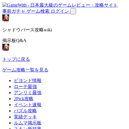
事前ガチャ
ゲーム検索
ログイン
シャドウバース攻略wiki
掲示板Q&A
トップに戻る
ゲーム攻略一覧を見る
ビヨンド情報
ローテ最強
アンリミ最強
2Pick攻略
イベント速報
パズル攻略
実績デッキ
ルムマ掲示板
スキン所持率