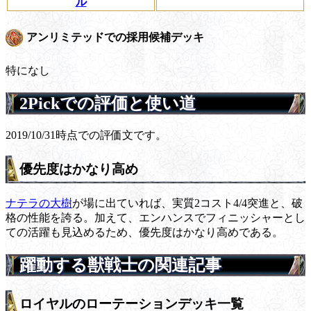
ル
アンリミテッドでの採用候補デッキ
特になし
2Pickでの評価と使い道
2019/10/31時点での評価文です。
優先度はかなり高め
ナテラの大樹
が場に出ていれば、実質2コスト4/4突進と、破
格の性能を誇る。加えて、エンハンスでフィニッシャーとし
ての活躍も見込めるため、優先度はかなり高めである。
躍動する獣戦士の関連記事
ロイヤルのローテーションデッキ一覧