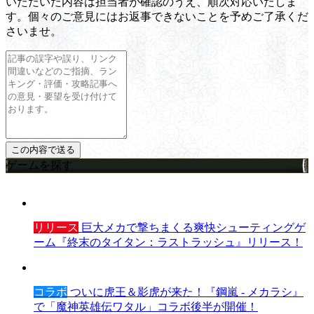
いただいた内容は担当者が確認のうえ、順次対応いたしま
す。個々のご意見にはお返事できないことを予めご了承くだ
さいませ。
ゲームを探す
リリース
巨大メカで撃ちまくる爽快シューティングゲ
ーム『終末のタイタン：ラストラッシュ』リリース！
コラボ
ついに虎王＆影虎が来た！『鋼嵐 - メカラシ』
で「魔神英雄伝ワタル」コラボ後半が開催！