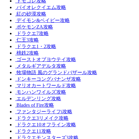
トモコレ攻略
バイオレクイエム攻略
紅の砂漠攻略
デイモン&ベイビー攻略
ポケモンZA攻略
ドラクエ7攻略
仁王3攻略
ドラクエ1・2攻略
桃鉄2攻略
ゴーストオブヨウテイ攻略
メタルギアデルタ攻略
牧場物語 風のグランドバザール攻略
ドンキーコングバナンザ攻略
マリオカートワールド攻略
モンハンワイルズ攻略
エルデンリング攻略
Blades of Fire攻略
ファンタジーライフi攻略
ドラクエ3リメイク攻略
ドラクエ10オフライン攻略
ドラクエ11攻略
ドラクエモンスターズ3攻略