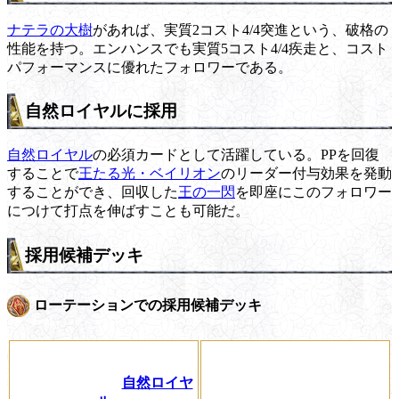
ナテラの大樹
があれば、実質2コスト4/4突進という、破格の
性能を持つ。エンハンスでも実質5コスト4/4疾走と、コスト
パフォーマンスに優れたフォロワーである。
自然ロイヤルに採用
自然ロイヤル
の必須カードとして活躍している。PPを回復
することで
王たる光・ベイリオン
のリーダー付与効果を発動
することができ、回収した
王の一閃
を即座にこのフォロワー
につけて打点を伸ばすことも可能だ。
採用候補デッキ
ローテーションでの採用候補デッキ
自然ロイヤ