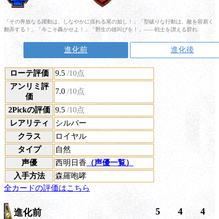
「その奔放なる躍動は、しなやかに揺れる尾の如し！」「型破りな行動は、敵を容易く
翻弄する！」「今こそ轟かせよ！」「野生の雄叫びを！」――戦士を讃える群れ
進化前
進化後
ローテ評価
9.5
/10点
アンリミ評
7.0
/10点
価
2Pickの評価
9.5
/10点
レアリティ
シルバー
クラス
ロイヤル
タイプ
自然
声優
西明日香
（声優一覧）
入手方法
森羅咆哮
全カードの評価はこちら
5
4
4
進化前