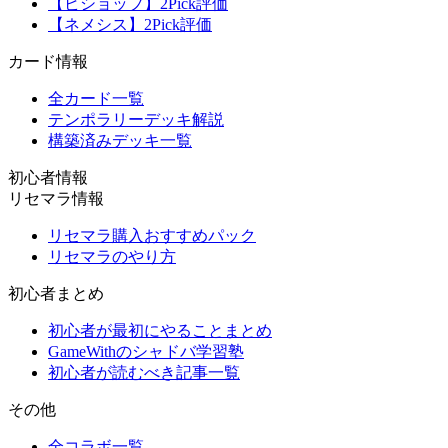
【ビショップ】2Pick評価
【ネメシス】2Pick評価
カード情報
全カード一覧
テンポラリーデッキ解説
構築済みデッキ一覧
初心者情報
リセマラ情報
リセマラ購入おすすめパック
リセマラのやり方
初心者まとめ
初心者が最初にやることまとめ
GameWithのシャドバ学習塾
初心者が読むべき記事一覧
その他
全コラボ一覧