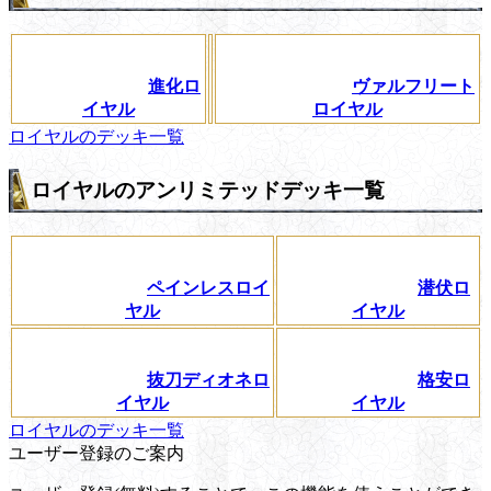
進化ロ
ヴァルフリート
イヤル
ロイヤル
ロイヤルのデッキ一覧
ロイヤルのアンリミテッドデッキ一覧
ペインレスロイ
潜伏ロ
ヤル
イヤル
抜刀ディオネロ
格安ロ
イヤル
イヤル
ロイヤルのデッキ一覧
ユーザー登録のご案内