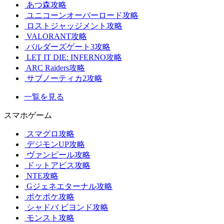
あつ森攻略
ユニコーンオーバーロード攻略
ロストジャッジメント攻略
VALORANT攻略
バルダーズゲート3攻略
LET IT DIE: INFERNO攻略
ARC Raiders攻略
サブノーティカ2攻略
一覧を見る
スマホゲーム
スマグロ攻略
デジモンUP攻略
ヴァンピール攻略
ドットアビス攻略
NTE攻略
Gジェネエターナル攻略
ポケポケ攻略
シャドバ ビヨンド攻略
モンスト攻略