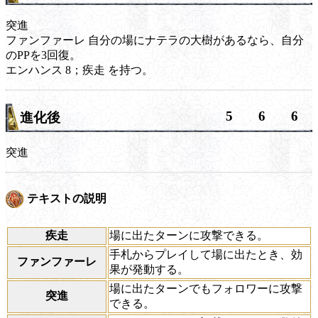
突進
ファンファーレ
自分の場にナテラの大樹があるなら、自分
のPPを3回復。
エンハンス
8；
疾走
を持つ。
5
6
6
進化後
突進
テキストの説明
疾走
場に出たターンに攻撃できる。
手札からプレイして場に出たとき、効
ファンファーレ
果が発動する。
場に出たターンでもフォロワーに攻撃
突進
できる。