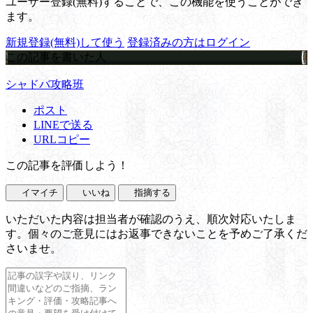
ユーザー登録(無料)することで、この機能を使うことができ
ます。
新規登録(無料)して使う
登録済みの方はログイン
この記事を書いた人
シャドバ攻略班
ポスト
LINEで送る
URLコピー
この記事を評価しよう！
イマイチ
いいね
指摘する
いただいた内容は担当者が確認のうえ、順次対応いたしま
す。個々のご意見にはお返事できないことを予めご了承くだ
さいませ。