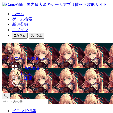
ホーム
ゲーム検索
新規登録
ログイン
2カラム
3カラム
シャドウバース攻略wiki
他の攻略
Twitter
速報
掲示板
ビヨンド情報