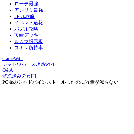
ローテ最強
アンリミ最強
2Pick攻略
イベント速報
パズル攻略
実績デッキ
ルムマ掲示板
スキン所持率
GameWith
シャドウバース攻略wiki
Q&A
解決済みの質問
PC版のシャドバインストールしたのに容量が減らない