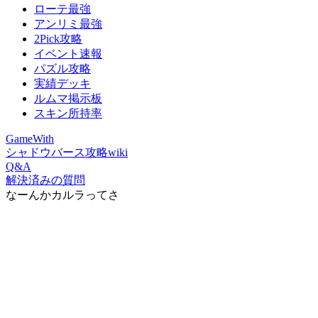
ローテ最強
アンリミ最強
2Pick攻略
イベント速報
パズル攻略
実績デッキ
ルムマ掲示板
スキン所持率
GameWith
シャドウバース攻略wiki
Q&A
解決済みの質問
なーんかカルラってさ