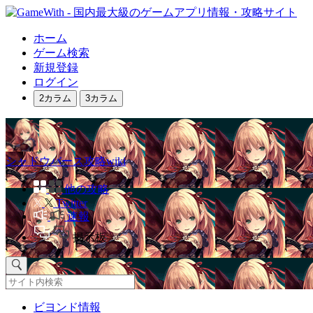
ホーム
ゲーム検索
新規登録
ログイン
2カラム
3カラム
シャドウバース攻略wiki
他の攻略
Twitter
速報
掲示板
ビヨンド情報