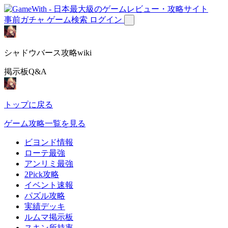
事前ガチャ
ゲーム検索
ログイン
シャドウバース攻略wiki
掲示板Q&A
トップに戻る
ゲーム攻略一覧を見る
ビヨンド情報
ローテ最強
アンリミ最強
2Pick攻略
イベント速報
パズル攻略
実績デッキ
ルムマ掲示板
スキン所持率