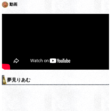
動画
夢見りあむ