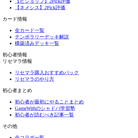
【ビショップ】2Pick評価
【ネメシス】2Pick評価
カード情報
全カード一覧
テンポラリーデッキ解説
構築済みデッキ一覧
初心者情報
リセマラ情報
リセマラ購入おすすめパック
リセマラのやり方
初心者まとめ
初心者が最初にやることまとめ
GameWithのシャドバ学習塾
初心者が読むべき記事一覧
その他
全コラボ一覧