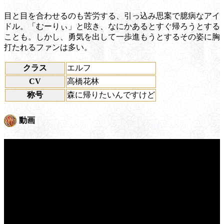
目と目を合わせるのも苦労する、引っ込み思案で臆病なアイ
ドル。「むーりぃ」と呟き、なにかあるとすぐ帰ろうとする
ことも。しかし、勇気を出して一歩進もうとするその姿に胸
打たれるファンは多い。
クラス
エルフ
CV
高橋花林
称号
森に帰りたいんですけど
動画