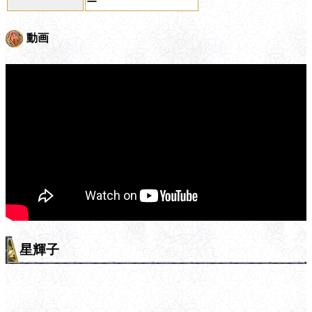
ー
動画
星輝子