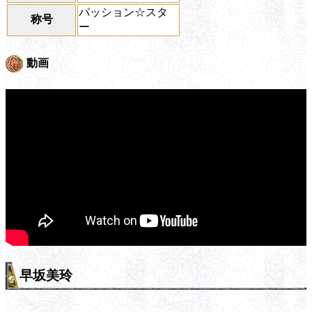
パッション☆スタ
称号
ー
動画
早坂美玲