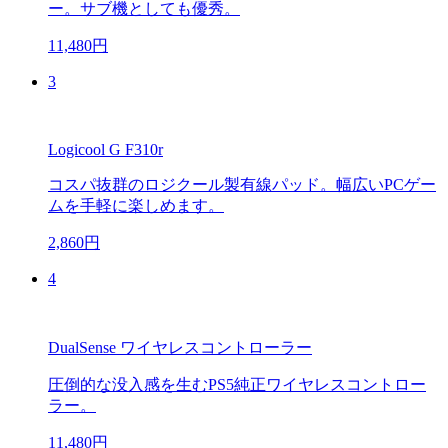
ー。サブ機としても優秀。
11,480円
3
Logicool G F310r
コスパ抜群のロジクール製有線パッド。幅広いPCゲー
ムを手軽に楽しめます。
2,860円
4
DualSense ワイヤレスコントローラー
圧倒的な没入感を生むPS5純正ワイヤレスコントロー
ラー。
11,480円