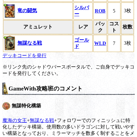
シルバ
竜の闘気
3枚
ROB
5
ー
パッ
コス
アミュレット
レア
枚数
ク
ト
ゴール
無謀なる戦
3枚
WLD
7
ド
デッキコードを発行
※リンク先のシャドウバースポータルで、ご自身でデッキコ
ードを発行してください。
GameWith攻略班のコメント
無謀特化構築
魔海の女王
+
無謀なる戦
+フォロワーでのフィニッシュに特
化したデッキ構築。使用数の多いドラゴンに対して戦いやす
い構築となっており、ミラーマッチを数多く制することをメ