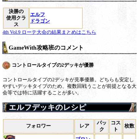
決勝の
エルフ
使用クラ
ドラゴン
ス
4th Vol.9 ローテ大会の結果まとめはこちら
GameWith攻略班のコメント
コントロールタイプの2デッキが優勝
コントロールタイプの2デッキが見事優勝。どちらも安定し
やすいデッキタイプのため、複数回戦うことが前提となる大
会等では特に活躍することが多い。
エルフデッキのレシピ
パッ
コス
フォロワー
レア
枚数
ク
ト