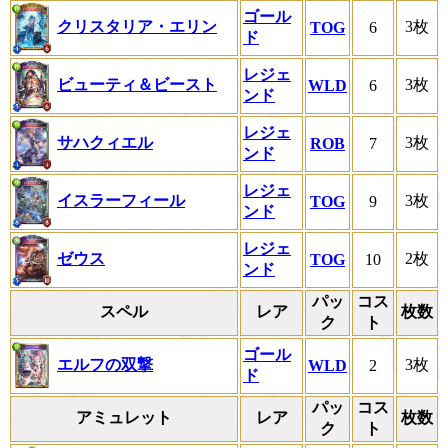
ゴール
クリスタリア・エリン
3枚
TOG
6
ド
レジェ
ビューティ＆ビースト
3枚
WLD
6
ンド
レジェ
サハクィエル
3枚
ROB
7
ンド
レジェ
イスラーフィール
3枚
TOG
9
ンド
レジェ
ゼウス
2枚
TOG
10
ンド
パッ
コス
スペル
レア
枚数
ク
ト
ゴール
エルフの双撃
3枚
WLD
2
ド
パッ
コス
アミュレット
レア
枚数
ク
ト