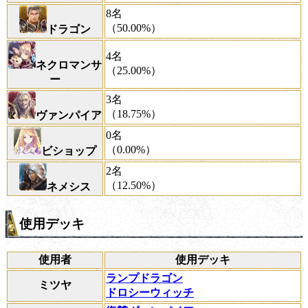
8名
（50.00%）
ドラゴン
4名
ネクロマンサ
（25.00%）
ー
3名
（18.75%）
ヴァンパイア
0名
（0.00%）
ビショップ
2名
（12.50%）
ネメシス
使用デッキ
使用者
使用デッキ
ランプドラゴン
ミツヤ
ドロシーウィッチ