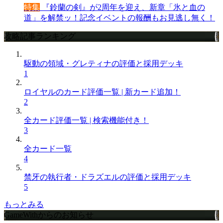
特集
『鈴蘭の剣』が2周年を迎え、新章「氷と血の
道」を解禁ッ！記念イベントの報酬もお見逃し無く！
攻略記事ランキング
駆動の領域・グレティナの評価と採用デッキ
1
ロイヤルのカード評価一覧 | 新カード追加！
2
全カード評価一覧 | 検索機能付き！
3
全カード一覧
4
禁牙の執行者・ドラズエルの評価と採用デッキ
5
もっとみる
GameWithからのお知らせ