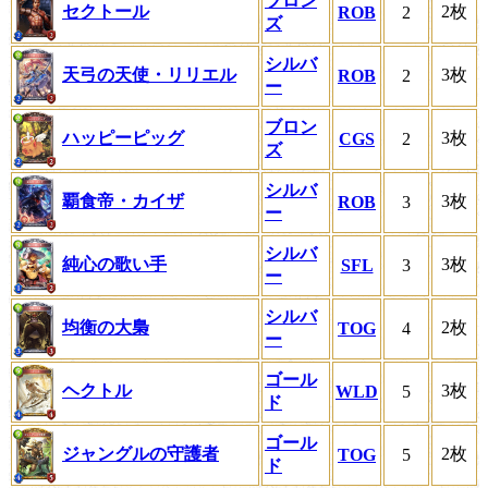
ブロン
セクトール
2枚
ROB
2
ズ
シルバ
天弓の天使・リリエル
3枚
ROB
2
ー
ブロン
ハッピーピッグ
3枚
CGS
2
ズ
シルバ
覇食帝・カイザ
3枚
ROB
3
ー
シルバ
純心の歌い手
3枚
SFL
3
ー
シルバ
均衡の大梟
2枚
TOG
4
ー
ゴール
ヘクトル
3枚
WLD
5
ド
ゴール
ジャングルの守護者
2枚
TOG
5
ド