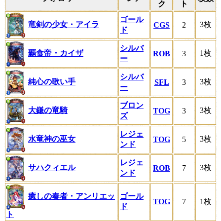
ク
ト
ゴール
竜剣の少女・アイラ
3枚
CGS
2
ド
シルバ
覇食帝・カイザ
1枚
ROB
3
ー
シルバ
純心の歌い手
3枚
SFL
3
ー
ブロン
大鎌の竜騎
3枚
TOG
3
ズ
レジェ
水竜神の巫女
3枚
TOG
5
ンド
レジェ
サハクィエル
3枚
ROB
7
ンド
癒しの奏者・アンリエッ
ゴール
TOG
7
1枚
ド
ト