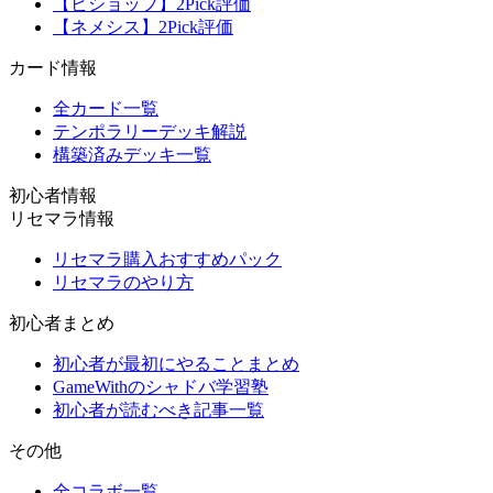
【ビショップ】2Pick評価
【ネメシス】2Pick評価
カード情報
全カード一覧
テンポラリーデッキ解説
構築済みデッキ一覧
初心者情報
リセマラ情報
リセマラ購入おすすめパック
リセマラのやり方
初心者まとめ
初心者が最初にやることまとめ
GameWithのシャドバ学習塾
初心者が読むべき記事一覧
その他
全コラボ一覧