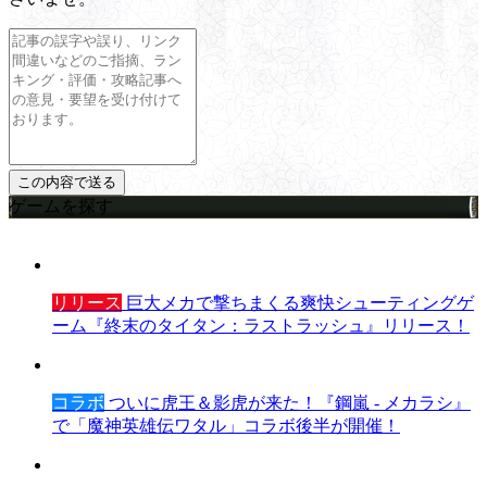
ゲームを探す
リリース
巨大メカで撃ちまくる爽快シューティングゲ
ーム『終末のタイタン：ラストラッシュ』リリース！
コラボ
ついに虎王＆影虎が来た！『鋼嵐 - メカラシ』
で「魔神英雄伝ワタル」コラボ後半が開催！