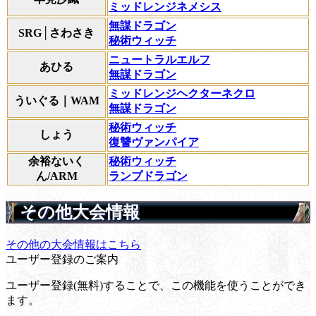
ミッドレンジネメシス
無謀ドラゴン
SRG│さわさき
秘術ウィッチ
ニュートラルエルフ
あひる
無謀ドラゴン
ミッドレンジヘクターネクロ
ういぐる｜WAM
無謀ドラゴン
秘術ウィッチ
しょう
復讐ヴァンパイア
余裕ないく
秘術ウィッチ
ん/ARM
ランプドラゴン
その他大会情報
その他の大会情報はこちら
ユーザー登録のご案内
ユーザー登録(無料)することで、この機能を使うことができ
ます。