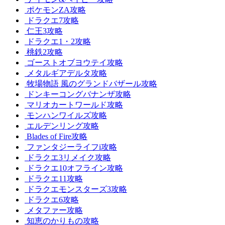
ポケモンZA攻略
ドラクエ7攻略
仁王3攻略
ドラクエ1・2攻略
桃鉄2攻略
ゴーストオブヨウテイ攻略
メタルギアデルタ攻略
牧場物語 風のグランドバザール攻略
ドンキーコングバナンザ攻略
マリオカートワールド攻略
モンハンワイルズ攻略
エルデンリング攻略
Blades of Fire攻略
ファンタジーライフi攻略
ドラクエ3リメイク攻略
ドラクエ10オフライン攻略
ドラクエ11攻略
ドラクエモンスターズ3攻略
ドラクエ6攻略
メタファー攻略
知恵のかりもの攻略