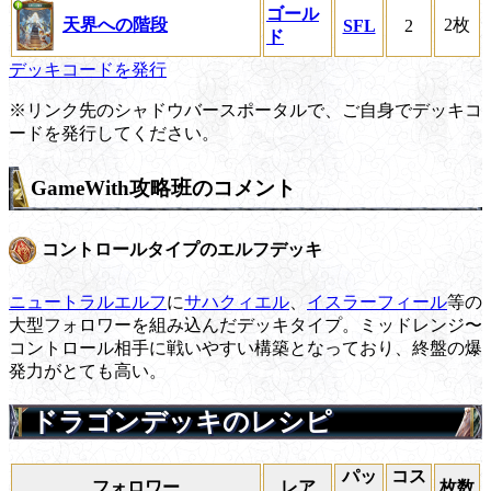
ゴール
天界への階段
2枚
SFL
2
ド
デッキコードを発行
※リンク先のシャドウバースポータルで、ご自身でデッキコ
ードを発行してください。
GameWith攻略班のコメント
コントロールタイプのエルフデッキ
ニュートラルエルフ
に
サハクィエル
、
イスラーフィール
等の
大型フォロワーを組み込んだデッキタイプ。ミッドレンジ〜
コントロール相手に戦いやすい構築となっており、終盤の爆
発力がとても高い。
ドラゴンデッキのレシピ
パッ
コス
フォロワー
レア
枚数