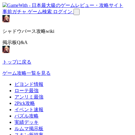
事前ガチャ
ゲーム検索
ログイン
シャドウバース攻略wiki
掲示板Q&A
トップに戻る
ゲーム攻略一覧を見る
ビヨンド情報
ローテ最強
アンリミ最強
2Pick攻略
イベント速報
パズル攻略
実績デッキ
ルムマ掲示板
スキン所持率