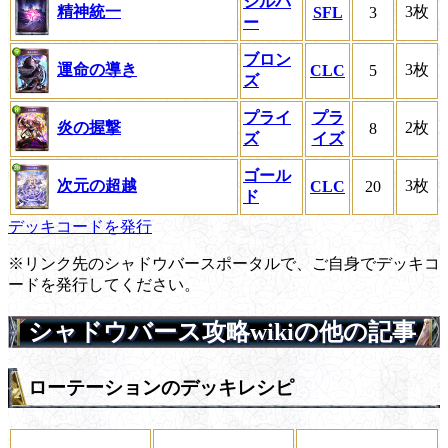
シルバ
精神統一
3枚
SFL
3
ー
ブロン
運命の導き
3枚
CLC
5
ズ
プライ
プラ
炎の握撃
2枚
8
ズ
イズ
ゴール
次元の超越
3枚
CLC
20
ド
デッキコードを発行
※リンク先のシャドウバースポータルで、ご自身でデッキコ
ードを発行してください。
シャドウバース攻略wikiの他の記事
ローテーションのデッキレシピ