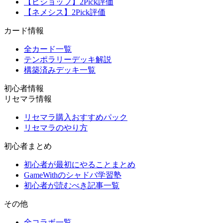
【ビショップ】2Pick評価
【ネメシス】2Pick評価
カード情報
全カード一覧
テンポラリーデッキ解説
構築済みデッキ一覧
初心者情報
リセマラ情報
リセマラ購入おすすめパック
リセマラのやり方
初心者まとめ
初心者が最初にやることまとめ
GameWithのシャドバ学習塾
初心者が読むべき記事一覧
その他
全コラボ一覧