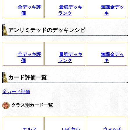
全デッキ評
最強デッキ
無課金デッ
価
ランク
キ
アンリミテッドのデッキレシピ
全デッキ評
最強デッキ
無課金デッ
価
ランク
キ
カード評価一覧
全カード評価
クラス別カード一覧
エルフ
ロイヤル
ウィッチ