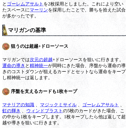
と
ゴーレムアサルト
を2枚採用としました。これにより空い
たスペースに
マーリン
を採用したことで、勝ちを拾えた試合
が多かったです。
マリガンの基準
狙うのは超越+ドローソース
マリガンでは
次元の超越
+ドローソースを狙いに行きます。
運命の導き
と
精神統一
が同時にきた場合、序盤から運命の導
きのコストダウンが狙えるカードとセットなら運命をキープ
し精神統一は返します。
序盤を支えるカードも1枚キープ
マナリアの知識
、
マジックミサイル
、
ゴーレムアサルト
、
虹の輝き
、
ウィンドブラスト
の5枚のカードがきた場合、こ
の中から1枚をキープします。1枚キープしたら他は返して超
越や導きを狙いに行きます。