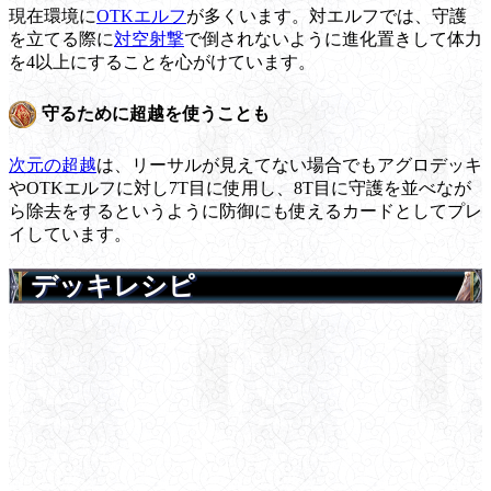
現在環境に
OTKエルフ
が多くいます。対エルフでは、守護
を立てる際に
対空射撃
で倒されないように進化置きして体力
を4以上にすることを心がけています。
守るために超越を使うことも
次元の超越
は、リーサルが見えてない場合でもアグロデッキ
やOTKエルフに対し7T目に使用し、8T目に守護を並べなが
ら除去をするというように防御にも使えるカードとしてプレ
イしています。
デッキレシピ