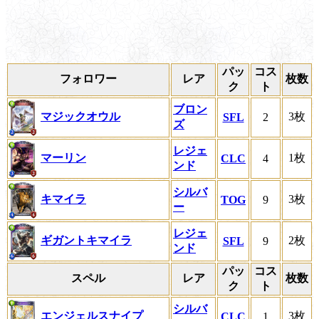
パッ
コス
フォロワー
レア
枚数
ク
ト
ブロン
マジックオウル
3枚
SFL
2
ズ
レジェ
マーリン
1枚
CLC
4
ンド
シルバ
キマイラ
3枚
TOG
9
ー
レジェ
ギガントキマイラ
2枚
SFL
9
ンド
パッ
コス
スペル
レア
枚数
ク
ト
シルバ
エンジェルスナイプ
3枚
CLC
1