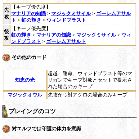
【キープ優先度】
先
マナリアの知識
>
マジックミサイル
>
ゴーレムアサル
攻
ト
>
虹の輝き
>
ウィンドブラスト
【キープ優先度】
後
虹の輝き
>
マナリアの知識
>
マジックミサイル
>
ウィ
攻
ンドブラスト
>
ゴーレムアサルト
その他のカード
超越、運命、ウィンドブラスト等のマ
知恵の光
リガンでキープ対象とセットで提示さ
れた場合のみキープ
マジックオウル
先攻かつ対アグロの場合のみキープ
プレイングのコツ
対エルフでは守護の体力を意識