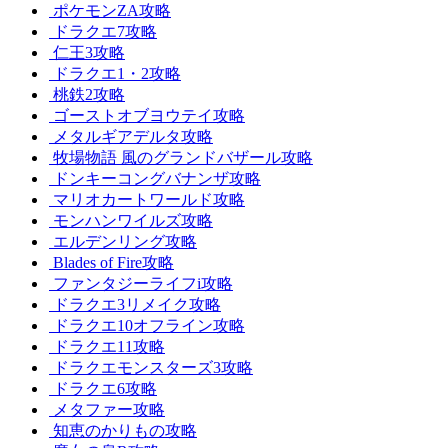
ポケモンZA攻略
ドラクエ7攻略
仁王3攻略
ドラクエ1・2攻略
桃鉄2攻略
ゴーストオブヨウテイ攻略
メタルギアデルタ攻略
牧場物語 風のグランドバザール攻略
ドンキーコングバナンザ攻略
マリオカートワールド攻略
モンハンワイルズ攻略
エルデンリング攻略
Blades of Fire攻略
ファンタジーライフi攻略
ドラクエ3リメイク攻略
ドラクエ10オフライン攻略
ドラクエ11攻略
ドラクエモンスターズ3攻略
ドラクエ6攻略
メタファー攻略
知恵のかりもの攻略