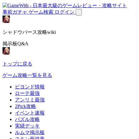
事前ガチャ
ゲーム検索
ログイン
シャドウバース攻略wiki
掲示板Q&A
トップに戻る
ゲーム攻略一覧を見る
ビヨンド情報
ローテ最強
アンリミ最強
2Pick攻略
イベント速報
パズル攻略
実績デッキ
ルムマ掲示板
スキン所持率