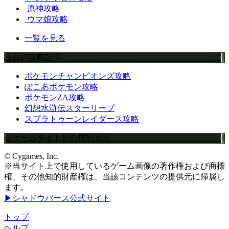
原神攻略
ウマ娘攻略
一覧を見る
注目の攻略記事
ポケモンチャンピオンズ攻略
ぽこあポケモン攻略
ポケモンZA攻略
幻想水滸伝スターリープ
スプラトゥーンレイダース攻略
当ゲームタイトルの権利表記
© Cygames, Inc.
※当サイト上で使用しているゲーム画像の著作権および商標
権、その他知的財産権は、当該コンテンツの提供元に帰属し
ます。
▶シャドウバース公式サイト
トップ
ヘルプ