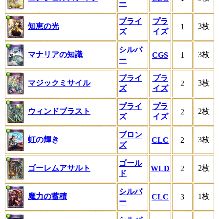
ー
プライ
プラ
知恵の光
3枚
1
ズ
イズ
シルバ
マナリアの知識
3枚
CGS
1
ー
プライ
プラ
マジックミサイル
3枚
2
ズ
イズ
プライ
プラ
ウィンドブラスト
2枚
2
ズ
イズ
ブロン
虹の輝き
3枚
CLC
2
ズ
ゴール
ゴーレムアサルト
2枚
WLD
2
ド
シルバ
魔力の蓄積
1枚
CLC
3
ー