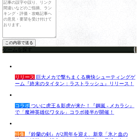
ゲームを探す
リリース
巨大メカで撃ちまくる爽快シューティングゲ
ーム『終末のタイタン：ラストラッシュ』リリース！
コラボ
ついに虎王＆影虎が来た！『鋼嵐 - メカラシ』
で「魔神英雄伝ワタル」コラボ後半が開催！
特集
『鈴蘭の剣』が2周年を迎え、新章「氷と血の