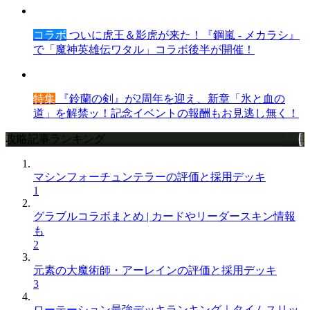
コラボ
ついに虎王＆影虎が来た！『鋼嵐 - メカラシ』
で「魔神英雄伝ワタル」コラボ後半が開催！
特集
『鈴蘭の剣』が2周年を迎え、新章「氷と血の
道」を解禁ッ！記念イベントの報酬もお見逃し無く！
攻略記事ランキング
マシンフォーチュンテラーの評価と採用デッキ
1
グラブルコラボまとめ | カードやリーダースキン情報
も
2
元素の大魔術師・アーレインの評価と採用デッキ
3
ローテーション最強デッキランキング｜タイムスリッ