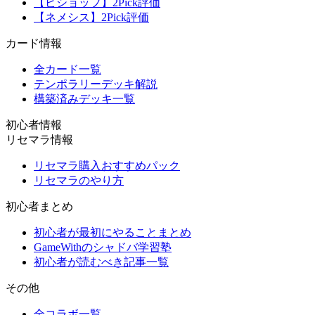
【ビショップ】2Pick評価
【ネメシス】2Pick評価
カード情報
全カード一覧
テンポラリーデッキ解説
構築済みデッキ一覧
初心者情報
リセマラ情報
リセマラ購入おすすめパック
リセマラのやり方
初心者まとめ
初心者が最初にやることまとめ
GameWithのシャドバ学習塾
初心者が読むべき記事一覧
その他
全コラボ一覧