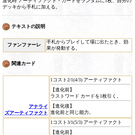
進化時
アーティファクト・カードをランダムに1枚、自分の
デッキから手札に加える。
テキストの説明
手札からプレイして場に出たとき、効
ファンファーレ
果が発動する。
関連カード
1コスト2/1(4/3) アーティファクト
【進化前】
ラストワード
カードを1枚引く。
【進化後】
アナライ
進化前と同じ能力。
ズアーティファクト
1コスト3/1(5/3) アーティファクト
【進化前】