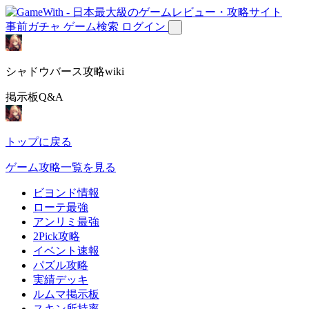
事前ガチャ
ゲーム検索
ログイン
シャドウバース攻略wiki
掲示板Q&A
トップに戻る
ゲーム攻略一覧を見る
ビヨンド情報
ローテ最強
アンリミ最強
2Pick攻略
イベント速報
パズル攻略
実績デッキ
ルムマ掲示板
スキン所持率