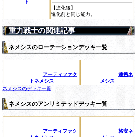
ト
【進化後】
進化前と同じ能力。
重力戦士の関連記事
ネメシスのローテーションデッキ一覧
アーティファク
連携ネ
トネメシス
メシス
ネメシスのデッキ一覧
ネメシスのアンリミテッドデッキ一覧
アーティファク
格安ネ