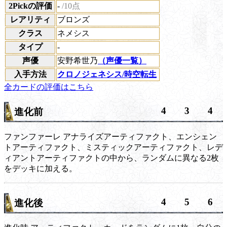
2Pickの評価
-
/10点
レアリティ
ブロンズ
クラス
ネメシス
タイプ
-
声優
安野希世乃
（声優一覧）
入手方法
クロノジェネシス/時空転生
全カードの評価はこちら
4
3
4
進化前
ファンファーレ
アナライズアーティファクト、エンシェン
トアーティファクト、ミスティックアーティファクト、レデ
ィアントアーティファクトの中から、ランダムに異なる2枚
をデッキに加える。
4
5
6
進化後