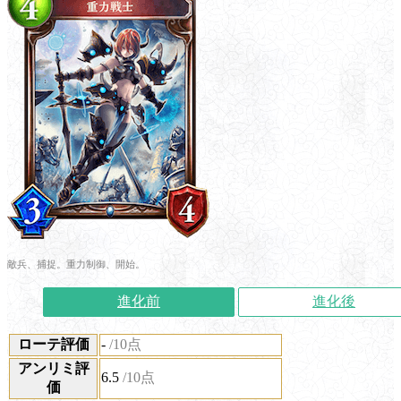
敵兵、捕捉。重力制御、開始。
進化前
進化後
ローテ評価
-
/10点
アンリミ評
6.5
/10点
価