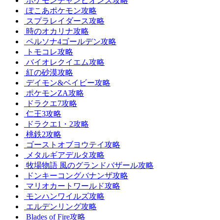
ポケモンチャンピオンズ攻略
ぽこあポケモン攻略
スプラレイダース攻略
時のオカリナ攻略
ペルソナ4ゴールデン攻略
トモコレ攻略
バイオレクイエム攻略
紅の砂漠攻略
デイモン&ベイビー攻略
ポケモンZA攻略
ドラクエ7攻略
仁王3攻略
ドラクエ1・2攻略
桃鉄2攻略
ゴーストオブヨウテイ攻略
メタルギアデルタ攻略
牧場物語 風のグランドバザール攻略
ドンキーコングバナンザ攻略
マリオカートワールド攻略
モンハンワイルズ攻略
エルデンリング攻略
Blades of Fire攻略