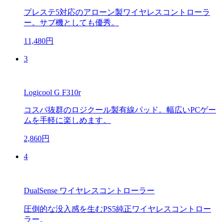
プレステ5対応のアローン製ワイヤレスコントローラ
ー。サブ機としても優秀。
11,480円
3
Logicool G F310r
コスパ抜群のロジクール製有線パッド。幅広いPCゲー
ムを手軽に楽しめます。
2,860円
4
DualSense ワイヤレスコントローラー
圧倒的な没入感を生むPS5純正ワイヤレスコントロー
ラー。