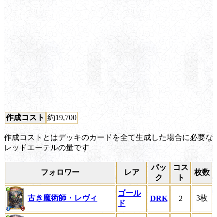
作成コスト
約19,700
作成コストとはデッキのカードを全て生成した場合に必要な
レッドエーテルの量です
パッ
コス
フォロワー
レア
枚数
ク
ト
ゴール
古き魔術師・レヴィ
3枚
DRK
2
ド