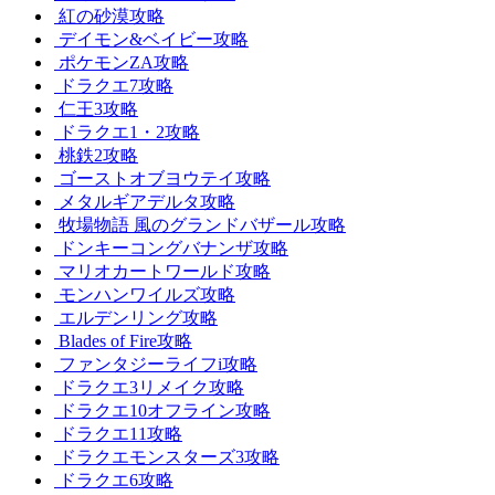
紅の砂漠攻略
デイモン&ベイビー攻略
ポケモンZA攻略
ドラクエ7攻略
仁王3攻略
ドラクエ1・2攻略
桃鉄2攻略
ゴーストオブヨウテイ攻略
メタルギアデルタ攻略
牧場物語 風のグランドバザール攻略
ドンキーコングバナンザ攻略
マリオカートワールド攻略
モンハンワイルズ攻略
エルデンリング攻略
Blades of Fire攻略
ファンタジーライフi攻略
ドラクエ3リメイク攻略
ドラクエ10オフライン攻略
ドラクエ11攻略
ドラクエモンスターズ3攻略
ドラクエ6攻略