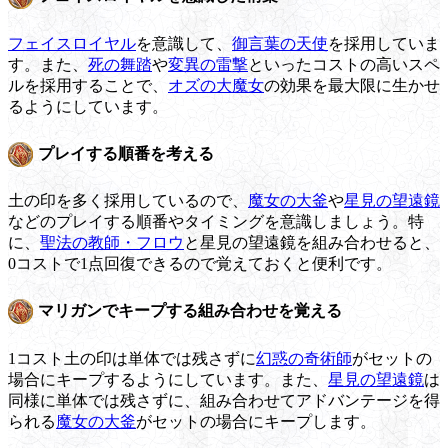
フェイスロイヤル
を意識して、
御言葉の天使
を採用していま
す。また、
死の舞踏
や
変異の雷撃
といったコストの高いスペ
ルを採用することで、
オズの大魔女
の効果を最大限に生かせ
るようにしています。
プレイする順番を考える
土の印を多く採用しているので、
魔女の大釜
や
星見の望遠鏡
などのプレイする順番やタイミングを意識しましょう。特
に、
聖法の教師・フロウ
と星見の望遠鏡を組み合わせると、
0コストで1点回復できるので覚えておくと便利です。
マリガンでキープする組み合わせを覚える
1コスト土の印は単体では残さずに
幻惑の奇術師
がセットの
場合にキープするようにしています。また、
星見の望遠鏡
は
同様に単体では残さずに、組み合わせてアドバンテージを得
られる
魔女の大釜
がセットの場合にキープします。