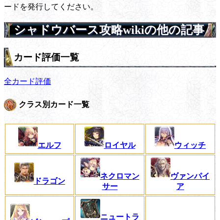
ードを発行してください。
シャドウバース攻略wikiの他の記事
カード評価一覧
全カード評価
クラス別カード一覧
エルフ
ロイヤル
ウィッチ
ネクロマン
ヴァンパイ
ドラゴン
サー
ア
ニュートラ