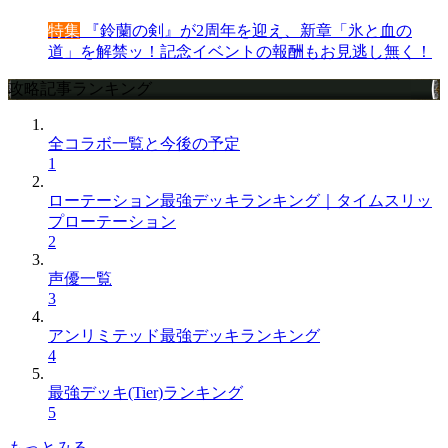
特集
『鈴蘭の剣』が2周年を迎え、新章「氷と血の
道」を解禁ッ！記念イベントの報酬もお見逃し無く！
攻略記事ランキング
全コラボ一覧と今後の予定
1
ローテーション最強デッキランキング｜タイムスリッ
プローテーション
2
声優一覧
3
アンリミテッド最強デッキランキング
4
最強デッキ(Tier)ランキング
5
もっとみる