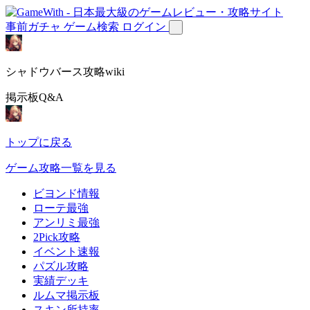
事前ガチャ
ゲーム検索
ログイン
シャドウバース攻略wiki
掲示板Q&A
トップに戻る
ゲーム攻略一覧を見る
ビヨンド情報
ローテ最強
アンリミ最強
2Pick攻略
イベント速報
パズル攻略
実績デッキ
ルムマ掲示板
スキン所持率