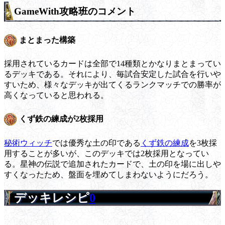
GameWith攻略班のコメント
まとまった構築
採用されているカードは全部で14種類とかなりまとまってい
るデッキである。それにより、毎試合安定した試合を行いや
すいため、様々なデッキが出てくるランクマッチでの勝率が
高くなっていると思われる。
くず鉄の練成が2枚採用
秘術ウィッチ
では優秀な土の印である
くず鉄の練成
を3枚採
用することが多いが、このデッキでは2枚採用となってい
る。星神の伝説で追加されたカードで、土の印を場に出しや
すくなったため、盤面を埋めてしまわないようにだろう。
デッキレシピ
0