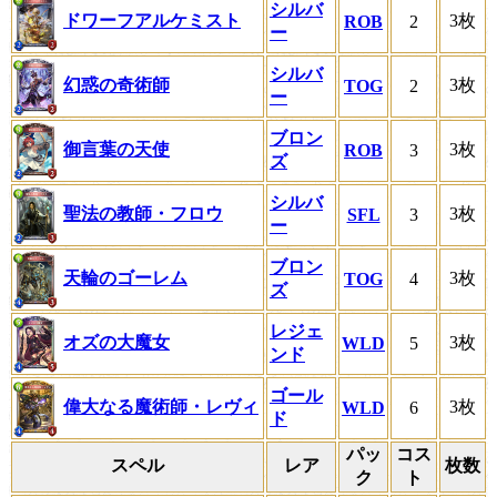
シルバ
ドワーフアルケミスト
3枚
ROB
2
ー
シルバ
幻惑の奇術師
3枚
TOG
2
ー
ブロン
御言葉の天使
3枚
ROB
3
ズ
シルバ
聖法の教師・フロウ
3枚
SFL
3
ー
ブロン
天輪のゴーレム
3枚
TOG
4
ズ
レジェ
オズの大魔女
3枚
WLD
5
ンド
ゴール
偉大なる魔術師・レヴィ
3枚
WLD
6
ド
パッ
コス
スペル
レア
枚数
ク
ト