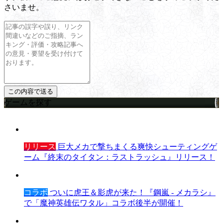
さいませ。
ゲームを探す
リリース
巨大メカで撃ちまくる爽快シューティングゲ
ーム『終末のタイタン：ラストラッシュ』リリース！
コラボ
ついに虎王＆影虎が来た！『鋼嵐 - メカラシ』
で「魔神英雄伝ワタル」コラボ後半が開催！