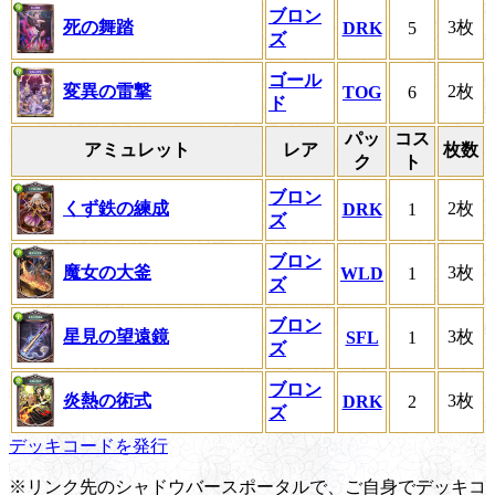
ブロン
死の舞踏
3枚
DRK
5
ズ
ゴール
変異の雷撃
2枚
TOG
6
ド
パッ
コス
アミュレット
レア
枚数
ク
ト
ブロン
くず鉄の練成
2枚
DRK
1
ズ
ブロン
魔女の大釜
3枚
WLD
1
ズ
ブロン
星見の望遠鏡
3枚
SFL
1
ズ
ブロン
炎熱の術式
3枚
DRK
2
ズ
デッキコードを発行
※リンク先のシャドウバースポータルで、ご自身でデッキコ