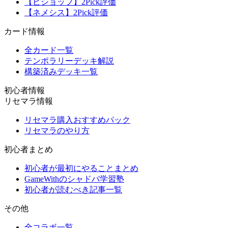
【ビショップ】2Pick評価
【ネメシス】2Pick評価
カード情報
全カード一覧
テンポラリーデッキ解説
構築済みデッキ一覧
初心者情報
リセマラ情報
リセマラ購入おすすめパック
リセマラのやり方
初心者まとめ
初心者が最初にやることまとめ
GameWithのシャドバ学習塾
初心者が読むべき記事一覧
その他
全コラボ一覧