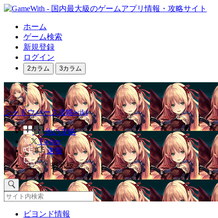
ホーム
ゲーム検索
新規登録
ログイン
2カラム
3カラム
シャドウバース攻略wiki
他の攻略
Twitter
速報
掲示板
ビヨンド情報