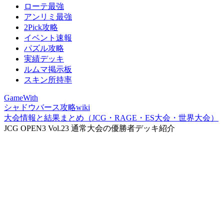
ローテ最強
アンリミ最強
2Pick攻略
イベント速報
パズル攻略
実績デッキ
ルムマ掲示板
スキン所持率
GameWith
シャドウバース攻略wiki
大会情報と結果まとめ（JCG・RAGE・ES大会・世界大会）
JCG OPEN3 Vol.23 通常大会の優勝者デッキ紹介