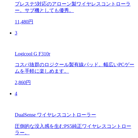
プレステ5対応のアローン製ワイヤレスコントローラ
ー。サブ機としても優秀。
11,480円
3
Logicool G F310r
コスパ抜群のロジクール製有線パッド。幅広いPCゲー
ムを手軽に楽しめます。
2,860円
4
DualSense ワイヤレスコントローラー
圧倒的な没入感を生むPS5純正ワイヤレスコントロー
ラー。