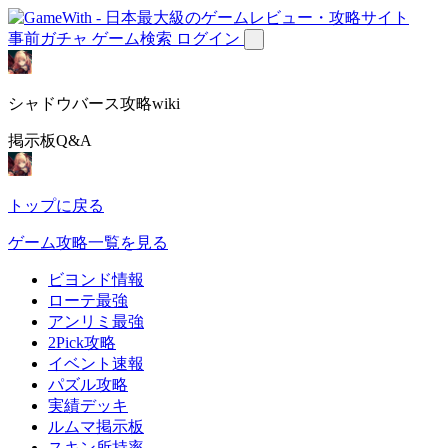
事前ガチャ
ゲーム検索
ログイン
シャドウバース攻略wiki
掲示板Q&A
トップに戻る
ゲーム攻略一覧を見る
ビヨンド情報
ローテ最強
アンリミ最強
2Pick攻略
イベント速報
パズル攻略
実績デッキ
ルムマ掲示板
スキン所持率