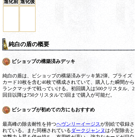
進化前
進化後
純白の盾の概要
ビショップの構築済みデッキ
純白の盾は、ビショップの構築済みデッキ第2弾。プライズ
カード10枚を含む40枚で構成されていて、購入した瞬間から
ランクマッチで戦っていける。初回購入は500クリスタル、2
回目以降は750クリスタルで3回まで購入が可能だ。
ビショップが初めての方にもおすすめ
最高峰の除去耐性を持つ
ヘヴンリーイージス
が別絵で収録さ
れている。また同梱されている
ダークジャンヌ
は小型除去と
攻撃力上昇を併せ持ち、有用性が高い。強力なカードが目白