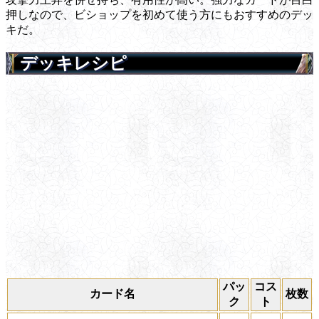
押しなので、ビショップを初めて使う方にもおすすめのデッ
キだ。
デッキレシピ
パッ
コス
カード名
枚数
ク
ト