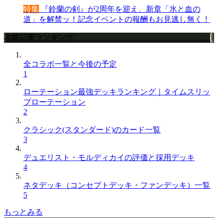
特集
『鈴蘭の剣』が2周年を迎え、新章「氷と血の
道」を解禁ッ！記念イベントの報酬もお見逃し無く！
攻略記事ランキング
全コラボ一覧と今後の予定
1
ローテーション最強デッキランキング｜タイムスリッ
プローテーション
2
クラシック(スタンダード)のカード一覧
3
デュエリスト・モルディカイの評価と採用デッキ
4
ネタデッキ（コンセプトデッキ・ファンデッキ）一覧
5
もっとみる