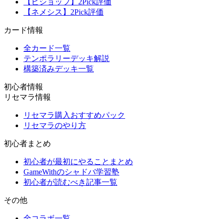
【ビショップ】2Pick評価
【ネメシス】2Pick評価
カード情報
全カード一覧
テンポラリーデッキ解説
構築済みデッキ一覧
初心者情報
リセマラ情報
リセマラ購入おすすめパック
リセマラのやり方
初心者まとめ
初心者が最初にやることまとめ
GameWithのシャドバ学習塾
初心者が読むべき記事一覧
その他
全コラボ一覧