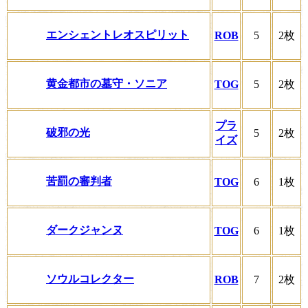
エンシェントレオスピリット
ROB
5
2枚
黄金都市の墓守・ソニア
TOG
5
2枚
プラ
破邪の光
5
2枚
イズ
苦罰の審判者
TOG
6
1枚
ダークジャンヌ
TOG
6
1枚
ソウルコレクター
ROB
7
2枚