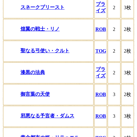
プラ
スネークプリースト
2
3枚
イズ
煌翼の戦士・リノ
ROB
2
2枚
聖なる弓使い・クルト
TOG
2
2枚
プラ
漆黒の法典
2
3枚
イズ
御言葉の天使
ROB
3
2枚
邪悪なる予言者・ダムス
ROB
3
3枚