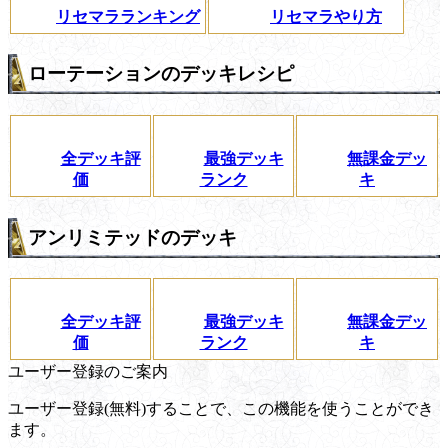
リセマラランキング
リセマラやり方
ローテーションのデッキレシピ
全デッキ評
最強デッキ
無課金デッ
価
ランク
キ
アンリミテッドのデッキ
全デッキ評
最強デッキ
無課金デッ
価
ランク
キ
ユーザー登録のご案内
ユーザー登録(無料)することで、この機能を使うことができ
ます。