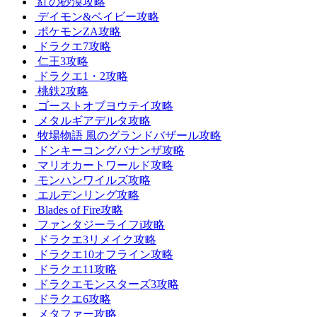
紅の砂漠攻略
デイモン&ベイビー攻略
ポケモンZA攻略
ドラクエ7攻略
仁王3攻略
ドラクエ1・2攻略
桃鉄2攻略
ゴーストオブヨウテイ攻略
メタルギアデルタ攻略
牧場物語 風のグランドバザール攻略
ドンキーコングバナンザ攻略
マリオカートワールド攻略
モンハンワイルズ攻略
エルデンリング攻略
Blades of Fire攻略
ファンタジーライフi攻略
ドラクエ3リメイク攻略
ドラクエ10オフライン攻略
ドラクエ11攻略
ドラクエモンスターズ3攻略
ドラクエ6攻略
メタファー攻略