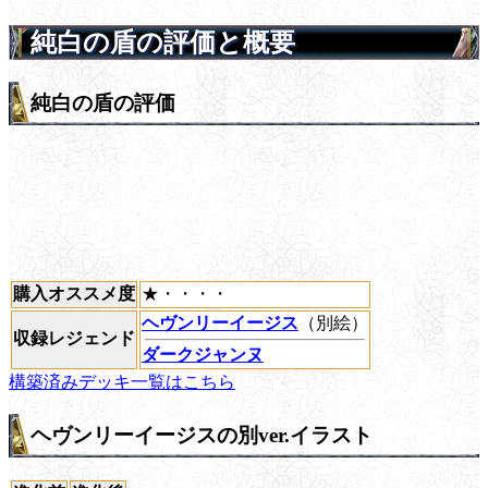
純白の盾の評価と概要
純白の盾の評価
購入オススメ度
★・・・・
ヘヴンリーイージス
（別絵）
収録レジェンド
ダークジャンヌ
構築済みデッキ一覧はこちら
ヘヴンリーイージスの別ver.イラスト