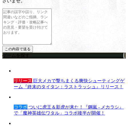
さいませ。
ゲームを探す
リリース
巨大メカで撃ちまくる爽快シューティングゲ
ーム『終末のタイタン：ラストラッシュ』リリース！
コラボ
ついに虎王＆影虎が来た！『鋼嵐 - メカラシ』
で「魔神英雄伝ワタル」コラボ後半が開催！