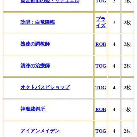
黄金都市の姫・リテュエル
TOG
3
1枚
プラ
詠唱：白竜降臨
3
2枚
イズ
熟達の調教師
ROB
4
2枚
清浄の治療師
TOG
4
2枚
オクトパスビショップ
TOG
4
2枚
神魔裁判所
ROB
4
1枚
アイアンメイデン
TOG
4
2枚