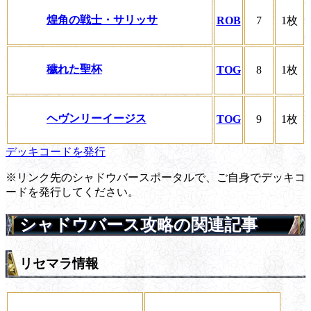
煌角の戦士・サリッサ
ROB
7
1枚
穢れた聖杯
TOG
8
1枚
ヘヴンリーイージス
TOG
9
1枚
デッキコードを発行
※リンク先のシャドウバースポータルで、ご自身でデッキコ
ードを発行してください。
シャドウバース攻略の関連記事
リセマラ情報